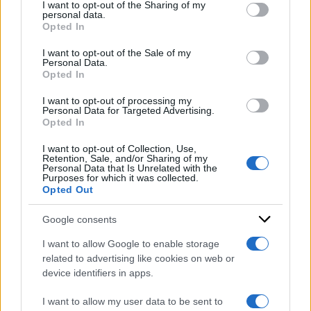
I want to opt-out of the Sharing of my
degli
disclose it to other third parties.
personal data.
Opted In
articoli
Please note that this website/app uses one or more Google
services and may gather and store information including but
I want to opt-out of the Sale of my
Personal Data.
not limited to your visit or usage behaviour. You may click to
Opted In
grant or deny consent to Google and its third-party tags to
use your data for below specified purposes in below Google
ARCHIVIO PER ANNO:
I want to opt-out of processing my
consent section.
Personal Data for Targeted Advertising.
2026
2025
2024
2023
Opted In
I want to opt-out of Collection, Use,
Retention, Sale, and/or Sharing of my
Personal Data that Is Unrelated with the
Purposes for which it was collected.
Opted Out
Google consents
I want to allow Google to enable storage
related to advertising like cookies on web or
device identifiers in apps.
I want to allow my user data to be sent to