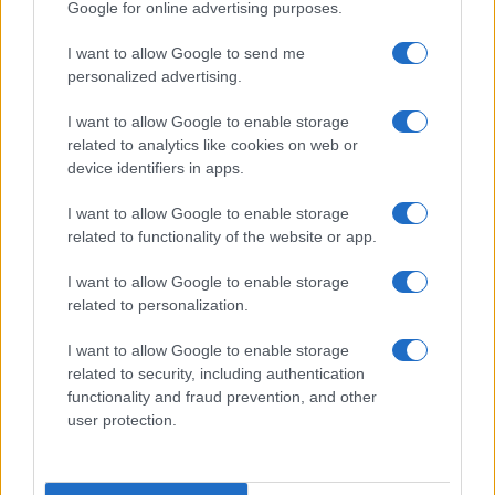
Google for online advertising purposes.
I want to allow Google to send me
personalized advertising.
I want to allow Google to enable storage
related to analytics like cookies on web or
device identifiers in apps.
I want to allow Google to enable storage
related to functionality of the website or app.
ACCEDI
ABBONATI
I want to allow Google to enable storage
related to personalization.
IRAN
MIGRANTI
GAZA
UCRAINA
MONDIALI 2026
I want to allow Google to enable storage
related to security, including authentication
functionality and fraud prevention, and other
Redazione
Sitemap
Taglist
Privacy
Cookie Policy
user protection.
Termini e condizioni
Testata iscritta alla Sezione Stampa del Tribunale di Roma al