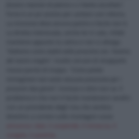
fossero reazioni di pancia e ci hanno ascoltato”.
Forse è un po’ presto per cantare così vittoria.
La missione deve ancora partire e facile non è.
La diretta interessata, anche lei in sala, infatti
mantiene appunto la calma e non si allarga:
“
Vedremo come andrà nelle prossime ore. Faremo
del nostro meglio”.
Inutile cercare di strapparle
mezza parola di troppo.
“Come potete
immaginare non sento nessuna pressione per i
prossimi due giorni”,
ironizza e oltre non va. Il
problema è che non è facile mantenersi serafici
con un presidente degli Usa che sembra
divertirsi a correre sulle montagne russe:
annuncia i dazi, li sospende, li minaccia, li
congela, li paventa.