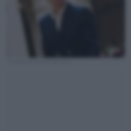
Foto Filippo Attili/Palazzo Chigi/LaPresse