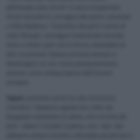
dell’Europa sono con lei”
si lascia trasportare
Orsini durante la consegna dei premi Leonardo
a Villa Madama.
“È positivo che parli a nome di
tutta l’Europa
”, prosegue l’industriale dicendo
forte e chiaro quel che la forma vieterebbe di
dire: la premier italiana arriverà domani a
Washington se non come plenipotenziaria
almeno come ambasciatrice dell’Unione
europea.
Tajani,
presente anche lui alla cerimonia,
rivendica: “
Avevamo ragione noi a dire che
bisognava mantenere la calma, che è la virtù dei
forti. I danni li ha fatti il panico, non i dazi. Noi
abbiamo sempre insistito a Bruxelles perché non ci