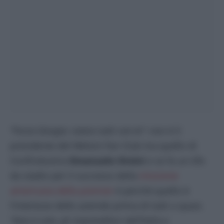
“Forza Giorgia: siamo tutti con te”
: non è il
presidente del Meloni Fan Club ma quello di
Confindustria
Emanuele Orsini
e se fa un tifo
da stadio per il successo della
missione
americana della premier
è perché quello è
l’interesse delle aziende prima di tutti o quasi.
“
Non è sola: gli imprenditori dell’Italia e