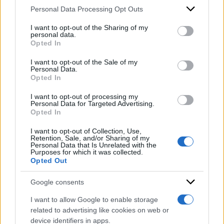
Personal Data Processing Opt Outs
This information may also be disclosed by us to third parties
Dazi, così Trump umilia
on the IAB’s List of Downstream Participants that may further
I want to opt-out of the Sharing of my
Meloni
disclose it to other third parties.
personal data.
Opted In
di
David Romoli
Please note that this website/app uses one or more Google
services and may gather and store information including but
I want to opt-out of the Sale of my
Personal Data.
not limited to your visit or usage behaviour. You may click to
Opted In
grant or deny consent to Google and its third-party tags to
use your data for below specified purposes in below Google
Dazi, il mercato va in pezzi
I want to opt-out of processing my
consent section.
Personal Data for Targeted Advertising.
ma per Meloni è tutto a
Opted In
posto
I want to opt-out of Collection, Use,
di
David Romoli
Retention, Sale, and/or Sharing of my
Personal Data that Is Unrelated with the
Purposes for which it was collected.
Opted Out
Google consents
I want to allow Google to enable storage
related to advertising like cookies on web or
device identifiers in apps.