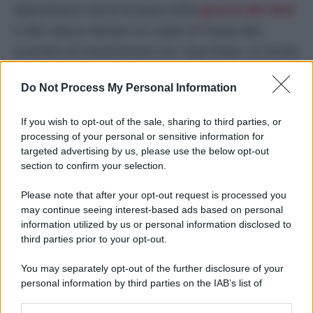
diplomatico verso la pace nella
guerra dei dazi
e allo stesso tempo un colpo di frusta allo
scambio di investimenti tra i due Paesi. In modo
da poter dire di aver fatto l’interesse dell’Europa
Do Not Process My Personal Information
facendo però anche quello dell’Italia.
If you wish to opt-out of the sale, sharing to third parties, or
DI
processing of your personal or sensitive information for
David Romoli
targeted advertising by us, please use the below opt-out
section to confirm your selection.
16 Aprile 2025
Condividi l'articolo
Please note that after your opt-out request is processed you
may continue seeing interest-based ads based on personal
dazi
donald trump
giorgia meloni
information utilized by us or personal information disclosed to
third parties prior to your opt-out.
You may separately opt-out of the further disclosure of your
personal information by third parties on the IAB’s list of
POTREBBE INTERESSARTI ANCHE
downstream participants.