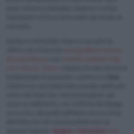
quale minacce e blandizie, bastone e carota,
ostentazioni di forza fanno parte del rituale da
mercante.
Dunque la domanda chiave è cosa avrà da
offrire e da minacciare
Giorgia Meloni domani
alla Casa Bianca
e poi
venerdì a palazzo Chigi
con il vice J.D. Vance.
L’italiana ha due strumenti
fondamentali di pressione. Il primo è la
Cina.
L’Italia è tra i principali Paesi europei quello più
vicino alla linea Usa, cioè più prudente, per
usare un eufemismo, nei confronti del dialogo
con la Cina. Ma quella dell’Italia non è la linea
dell’intera Ue che casomai pende anzi sul
versante opposto.
Spagna
e
Germania
sono