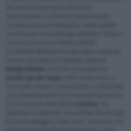
data da destinarsi però imminente i
semiconduttori. Si dichiara fermamemnte
convinto però anche flessibile. Vuole trattare
con l’Europa ma avrebbe già declinato l’invito a
costruire una zona di libero scambio
occidentale affrancata da ogni dazio, proposta
numero uno della Ue e dunque anche di
Giorgia Meloni
che la ha concordata con
Ursula von der Leyen
. Però Trump non è, o
non è solo, bizzoso come sembra. La chiave del
suo comportamento la ha mostrata due sere fa
in tv il ministro della Difesa
Crosetto:
“
Ha
impostato un approccio: cosa prendo cosa do, qual
è è il mio vantaggio e quale il tuo
”. Insomma, una
politica da bancarelle di Porta Portese, nella