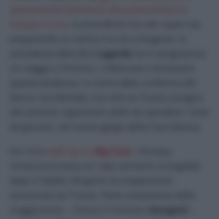
apertamente favorevoli alla partnership tra
Europa e Cina
, la presidente von der Leyen sta
preparando un vertice tra Ue e Dragone, la
presidente della Bce
Lagarde
ha in programma
un viaggio a Pechino. L’Italia può contrastare
questa tendenza, in nome della conferma del
blocco occidentale, ma solo se Trump assegna
alla premier argomenti validi da spendere. Carte
da giocare, nel nuovo gergo della Casa Bianca.
Poi c’è la
web tax su
Big Tech.
L’Europa
minaccia la tassa se i dazi verranno scongelati
dopo il fatidici 90 giorni di sospensione
annunciati da Trump. Parte sostanziosa della
maggioranza – incluso il ministro
Giorgetti
–