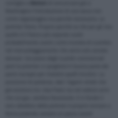
consiglia a
Meloni
di annunciare già a
Washington l’introduzione di una tassa non
come rappresaglia ma perché necessaria. La
premier frena. Proprio perché sa che per gli Usa
quello è il fianco più esposto vuole
probabilmente usarlo come moneta di scambio
nel mercanteggiamento che verrà solo avviato
domani. Sul piano degli scambi commerciali
però la premier si spoglierà in buona parte dei
panni europei per rivestire quelli tricolori. La
posizione di partenza, dati i legami stretti che
già esistono tra i due Paesi sia nel settore armi
che sul gas, sembra favorevole. E in fondo il
vero obiettivo della premier è proprio tornare a
Roma potendo vantare un passo avanti