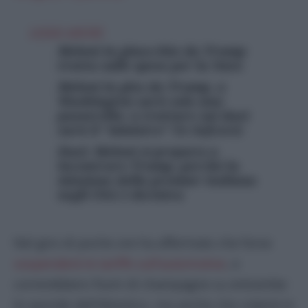
LEGGI ANCHE
Meloni in ginocchio da Trump
tratta sulle spese per la Nato
Meloni in gita da Trump, a
Washington sarà solo una
passerella: a trattare sui dazi
sarà il “ministro” Ue Sefcovic
Dazi: Meloni si prepara a
incontrare Trump, perché la
missione della premier italiana
negli USA è decisiva
Nel giro di poche ore ha affermato che forse
sospenderà le tariffe sull’automotive
, e
correrebbero fiumi di champagne su entrambe
le sponde dell’Atlantico, ma anche che colpirà in