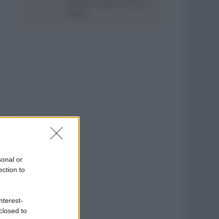
portiere Caprile tra Bari e
Napoli
sonal or
ection to
nterest-
closed to