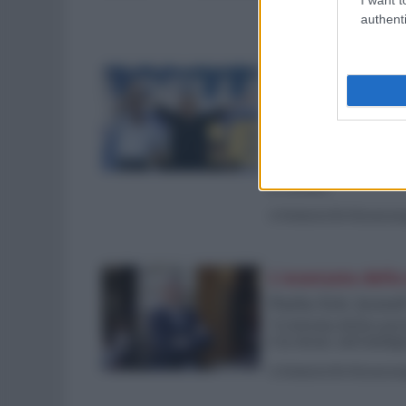
di
Umberto De Giovannan
authenti
Le elezioni franc
Salvini esulta p
indebolita
Noncurante del ballotta
cauta: il successo a m
le nomine
di
Umberto De Giovannan
L'avanzata della
Parla Eric Jozse
“L’estrema destra prov
è la stessa: anti immig
di
Umberto De Giovannan