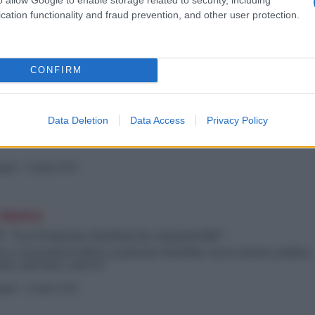
geli
-
3 Luglio 2024
cation functionality and fraud prevention, and other user protection.
esi
CONFIRM
er il successo di Le Pen, Meloni ne esce
ggio del 7 luglio, il leader leghista esulta, mentre Meloni è
Data Deletion
Data Access
Privacy Policy
età della destra francese la indebolisce nella partita europea per
geli
-
2 Luglio 2024
 destra
f: “La Francia rischia la catastrofe”
a a nascondersi dietro al giovane Bardella, ma la matrice politica
rati, anti Nato, anti Ue”
geli
-
2 Luglio 2024