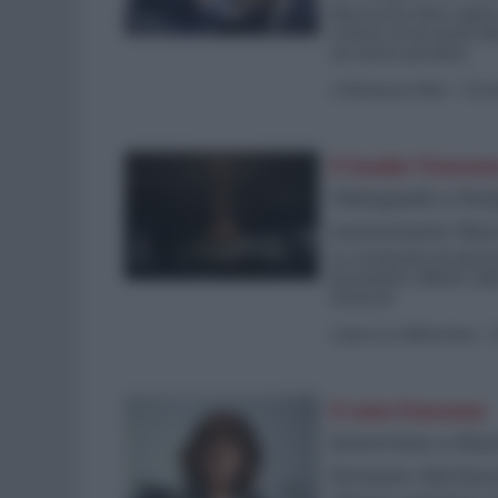
Macron ha fatto sapere
resterà al suo posto f
un nuovo premier.
di
Redazione Web
-
5 Dic
Il leader frances
Olimpiadi a Par
nonostante Mac
La cerimonia di apertu
insoumiste riflette sul
francese
di
Jean-Luc Mélenchon
-
3
Il voto francese
Intervista a Ma
fermato dal buo