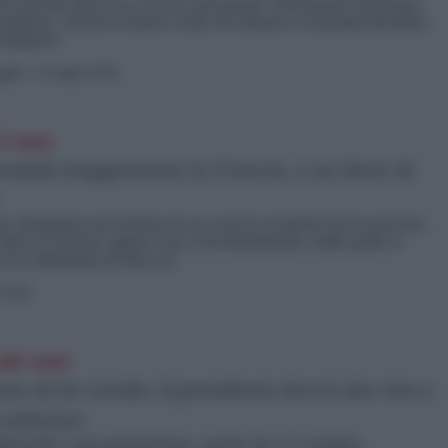
 stavolta Macron ci aveva visto giusto. Nonostante il divorzio
esidente, i francesi hanno scelto di relegare ai margini Bardella,
mediatico”
geli
-
12 Luglio 2024
l voto
ssibili maggioranze in Francia, a un bivio di
 che rimangono prevedono in un caso la creazione di un governo
olta in Francia, oppure una crisi istituzionale, dalla quale si
on le dimissioni di Macron.
o 2024
del voto
e di De Gaulle: il presidente dovrà dar vita a
oalizione
enziale e più parlamentare, quello che si è svegliato