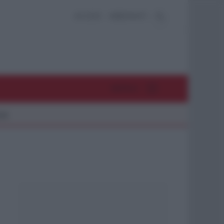
ACCEDI
ABBONATI
MENU
26