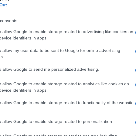
ile
Out
geli
-
5 Luglio 2024
consents
o allow Google to enable storage related to advertising like cookies on
evice identifiers in apps.
oca il nostro futuro: Mélenchon e Le Pen,
tro fascismo
o allow my user data to be sent to Google for online advertising
s.
ccidente, come lo era l’antisemitismo in Europa nella prima metà
e era il razzismo contro i neri in America. La Francia deve
to allow Google to send me personalized advertising.
mo e ritorno a Vichy
lio 2024
o allow Google to enable storage related to analytics like cookies on
evice identifiers in apps.
ancia
o allow Google to enable storage related to functionality of the website
rturo Scotto: “Macron ha sdoganato la destra,
lternativa a Le Pen”
o allow Google to enable storage related to personalization.
 di ricette socialmente decifrabili. Non è tempo per messaggi
smo radicale di Macron non ha retto alla crisi del ceto medio»
o allow Google to enable storage related to security, including