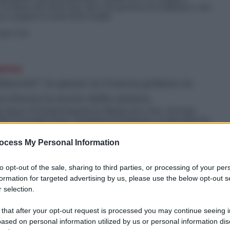
 Un Paese che dovrà dar vita a un governo di coalizione e che
n a seguire le orme di De Gaulle
uglio 2024
presa
ifascisti”: le piazze in Francia gridano in
iocchezza la morte della sinistra
le piazze di Parigi fotografa la disfatta di Le Pen. Il Fronte
nce il secondo turno. Funziona la desistenza, si salva Macron
lio 2024
ocess My Personal Information
to opt-out of the sale, sharing to third parties, or processing of your per
nza
formation for targeted advertising by us, please use the below opt-out s
taggi in Francia, il Nuovo fronte popolare (e i
 selection.
ano l’ascesa di Le Pen: la destra solo terza
 that after your opt-out request is processed you may continue seeing i
24
ased on personal information utilized by us or personal information dis