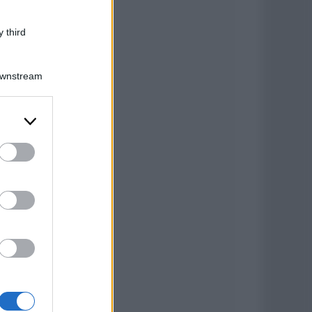
 third
Downstream
er and store
to grant or
ed purposes