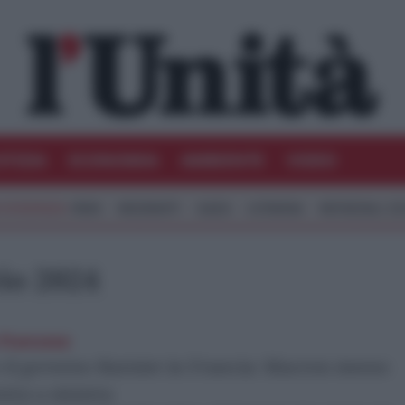
STIZIA
ECONOMIA
AMBIENTE
VIDEO
IRAN
MIGRANTI
GAZA
UCRAINA
MONDIALI 20
io 2024
 francese
 il governo Barnier in Francia: Macron messo
stra a sinistra