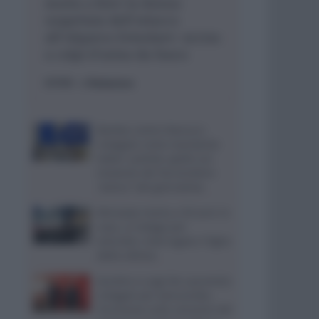
morta a Kiev la donna
sospettata dell’attacco
all’oligarca Ermolaev: uccisa
a colpi d’arma da fuoco
ESTERI
- di
Redazione
Bomba contro Ranucci,
indagato come mandante
Valter Lavitola: giallo sul
movente del faccendiere
“amico” del giornalista
Ritrovata morta a 59 anni in
casa, si indaga per
omicidio: interrogato il figlio
della vittima
Aurelio e Luigi De Laurentiis
indagati per bancarotta,
l’inchiesta sulla cessione del