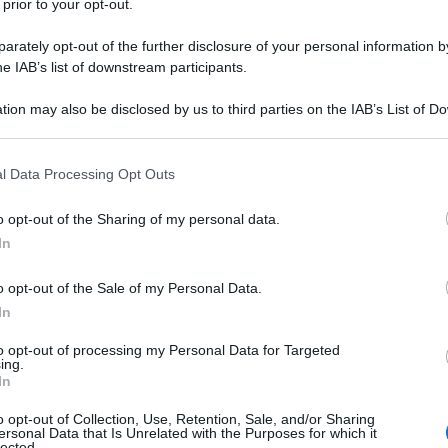
 prior to your opt-out.
n
rately opt-out of the further disclosure of your personal information by
cia, ballottaggio tra paura e tensioni: voto
he IAB’s list of downstream participants.
ila agenti in strada, affluenza record
tion may also be disclosed by us to third parties on the IAB’s List of 
24
 that may further disclose it to other third parties.
 that this website/app uses one or more Google services and may gath
l Data Processing Opt Outs
a
including but not limited to your visit or usage behaviour. You may click 
 to Google and its third-party tags to use your data for below specifi
ssa alla vigilia del voto: “Non faremo più
o opt-out of the Sharing of my personal data.
ogle consent section.
i francesi per colpire in Russia”
In
24
o opt-out of the Sale of my Personal Data.
In
ancia
to opt-out of processing my Personal Data for Targeted
ia, per Le Pen la maggioranza assoluta si
ing.
In
o opt-out of Collection, Use, Retention, Sale, and/or Sharing
ettori, che non vogliono vedere vincere i candidati della RN,
ersonal Data that Is Unrelated with the Purposes for which it
re per un controcandidato congiunto. Il rush finale sarà
lected.