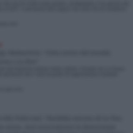
 che non ne vuole sentir parlare, di dimissioni. E ha giurato che
ino al 2027. I suoi hanno fatto sapere che entro 48 ore nominerà
embre 2024
e
igi, Melenchón: “Città centro del mondo
ron e Le Pen”
ra dei Giochi ha attirato molte critiche. Il leader de La France
lo spettacolo che è stato in grado di rappresentare il popolo
0 Luglio 2024
rcelle Padovani: “Bardella automa di Le Pen,
n senso, mai sottovalutare la democrazia