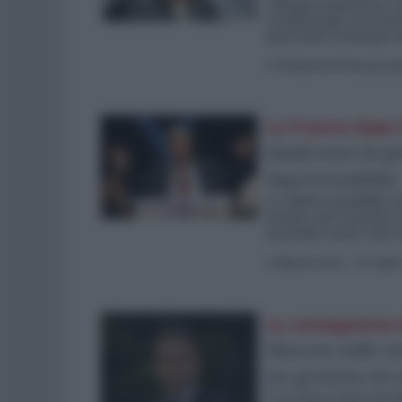
“Bisogna ammettere che
sentimentale con il pr
ignorando il battage 
di
Umberto De Giovannan
La Francia dopo i
Quali sono le po
ingovernabilità
Le ultime possibilità
tecnico, per la prima v
potrebbe uscire solo c
di
Martina Ucci
-
10 Lugli
Le conseguenze 
Macron sulle orm
un governo di c
È un Paese meno presid