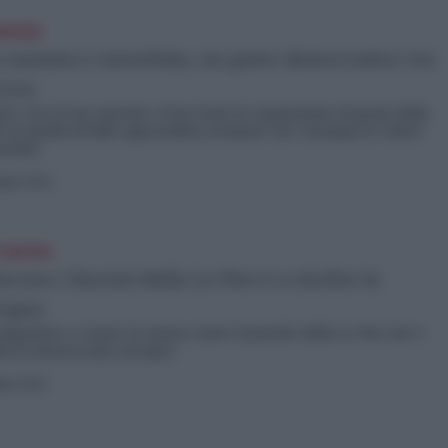
ancia
a razzista e xenofoba, un patto democratico tra
cron
re caro il suo azzardo. D’un tratto la reputazione di genio della
e in quella di folle apprendista stregone che consegna le chiavi
nemici.
glio 2024
 turno
cono i fascisti della Le Pen è a rischio la
ropea
ompattare e votare in massa contro il partito della Le Pen che è
chio la democrazia europea
lio 2024