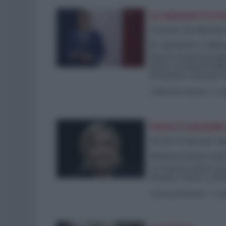
Le elezioni in Fr
Contro la destr
le sinistre e Ma
Macron rischia di paga
tattica si tramuterebb
del palazzo ai propri 
di
Michele Prospero
-
2 Lu
Verso il secondo
Se in Francia vin
democrazia eu
La Francia si deve ric
fascista e mette a ris
di
Piero Sansonetti
-
1 Lug