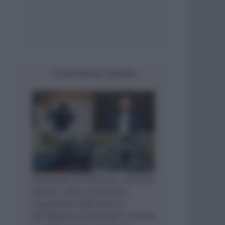
LE NOTIZIE DEL GIORNO
Attentato di Monaco, trovata
morta a Kiev la donna
sospettata dell’attacco
all’oligarca Ermolaev: uccisa