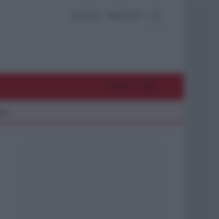
ACCEDI
ABBONATI
MENU
26