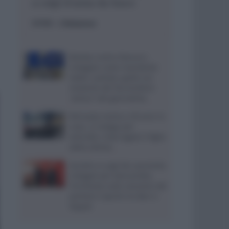
a colpi d’arma da fuoco
ESTERI
- di
Redazione
Bomba contro Ranucci,
indagato come mandante
Valter Lavitola: giallo sul
movente del faccendiere
“amico” del giornalista
Ritrovata morta a 59 anni in
casa, si indaga per
omicidio: interrogato il figlio
della vittima
Aurelio e Luigi De Laurentiis
indagati per bancarotta,
l’inchiesta sulla cessione del
portiere Caprile tra Bari e
Napoli