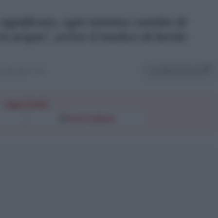
 significato, ogni minimo cambio di
 in acqua", scrive il medico di bordo
Condividi l'articolo
 2024 alle 11:57
Segui l'Unità
Fonti Preferite