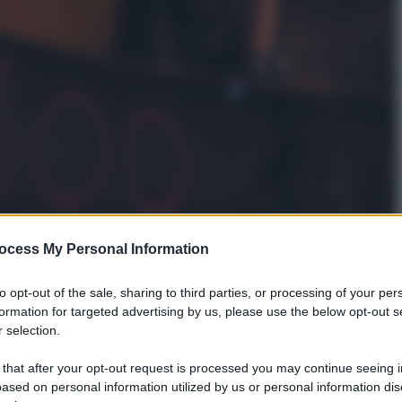
ocess My Personal Information
to opt-out of the sale, sharing to third parties, or processing of your per
formation for targeted advertising by us, please use the below opt-out s
icilia.
Finora abbiamo avuto da fare formazione e
 selection.
ncreto. Si parte. Per prima cosa abbiamo lanciato in
 that after your opt-out request is processed you may continue seeing i
Boats
, cioè i due gommoni veloci di salvataggio). Ogni
ased on personal information utilized by us or personal information dis