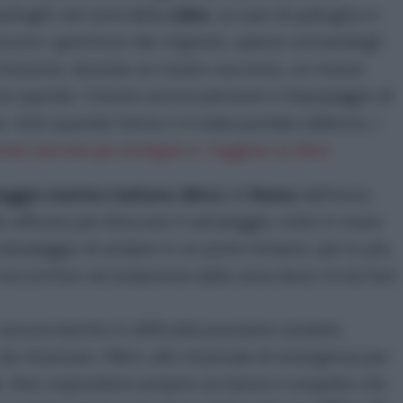
ufraghi nel nord della
Libia.
Le navi di pattuglia in
lpiscono i gommoni dei migranti, spesso arrivandogli
a missione, durante un nostro soccorso, un mezzo
 ha sparato. C’erano ancora persone e l’equipaggio di
o. Solo quando l’arma ci è stata puntata addosso, i
o lasciare gli annegati e i fuggitivi ai libici.
aggio marino italiano
(
Mrcc
) di
Roma
dall’anno
 efficace per bloccare il salvataggio civile in mare:
lvataggio di andare in un porto lontano, per lo più
 soccorritori ad andarsene dalla zona dove c’è da fare
ancora barche in difficoltà possiamo aiutarle.
 da chiamare, l’Mrcc alle chiamate di emergenza per
. Non rispondono proprio se hanno il sospetto che