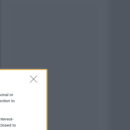
sonal or
ection to
nterest-
closed to