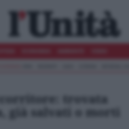
STIZIA
ECONOMIA
AMBIENTE
VIDEO
IRAN
MIGRANTI
GAZA
UCRAINA
MONDIALI 20
corritore: trovata
 già salvati o morti