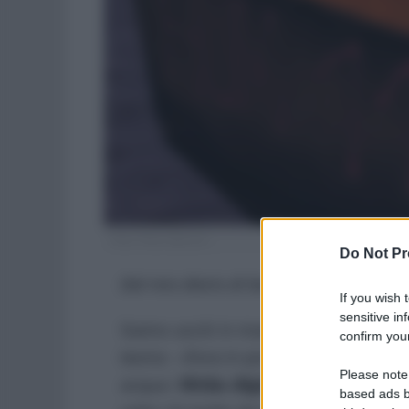
Foto: Pietro Bertora
Do Not Pr
Dal mio diario di bordo.
If you wish 
sensitive in
Siamo usciti in mare da
Siracusa
in
S
confirm your
teoria – d’ora in poi diventa tutto co
Please note
acqua i
Rhibs
(
Rigid Hull Inflatable 
based ads b