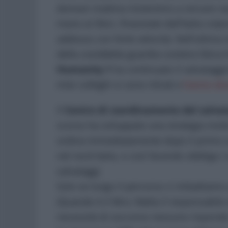
domani mattina inizieremo a cercare na
mano ai libici, finanziate dall’Italia co
addosso con forte velocità. Nell’ultim
della cosiddetta guardia costiera libica
Humanity 1
ha continuato il salvataggi
miei colleghi si sono ritirati e
hanno dovut
Il
Centro di coordinamento del salvat
scorso ha sviluppato una strategia molto
ordina immediatamente dopo il primo sa
nel nord Italia, e così facendo obbliga i
salvataggi.
Solo se lungo il percorso ci imbattiamo 
(Quando è il Mrcc Malta il responsabile
necessità di soccorso nessuno risponde