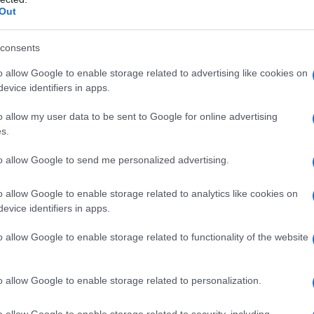
o dalla Libia, ma anche sempre più spesso dalla
Out
la persecuzione degli stranieri, ancora più massiccio
erso l’Europa. Come – probabilmente – pianificato,
consents
i con l’Europa. Per poter rimandare indietro in
o allow Google to enable storage related to advertising like cookies on
hiarata un «
Paese d’origine sicuro»
, è nella lista dei
evice identifiers in apps.
ce purtroppo poco della sicurezza effettiva
o allow my user data to be sent to Google for online advertising
ze) in questi Paesi, ma dice molto del panico
s.
barazzarsi velocemente delle persone migranti. Ogni
to allow Google to send me personalized advertising.
tura migranti nel Mediterraneo, dopo che la politica
nti li ha spinti attraverso l’acqua nell’unica
o allow Google to enable storage related to analytics like cookies on
evice identifiers in apps.
igranti catturati sono stati deportati
il mese scorso
nza cibo e acqua. Se sopravvivono, possono riprovare
o allow Google to enable storage related to functionality of the website
tiene anche un sacco di soldi e navi veloci dall’Ue per
ma meravigliosamente autosufficiente.
o allow Google to enable storage related to personalization.
 fa buio e c’è l’esercizio notturno con la scialuppa
o allow Google to enable storage related to security, including