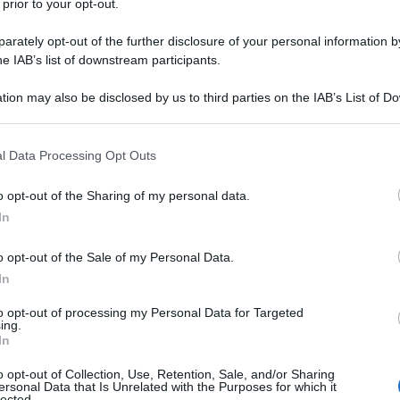
 volta ci concentriamo sulla comunicazione radio
 prior to your opt-out.
teamlead sul secondo, più piccolo gommone. Per mia
rately opt-out of the further disclosure of your personal information by
l gruppo hanno lavorato insieme, il che naturalmente
he IAB’s list of downstream participants.
volta nell’equipaggio molte persone fantastiche con
tion may also be disclosed by us to third parties on the IAB’s List of 
 Paesi diversi. È semplicemente favoloso lavorare
 that may further disclose it to other third parties.
perché la cosa è importante, per scelta. Passeremo i
 that this website/app uses one or more Google services and may gath
l Data Processing Opt Outs
na per completare le esercitazioni. Presto saremo
including but not limited to your visit or usage behaviour. You may click 
 to Google and its third-party tags to use your data for below specifi
rca e soccorso) a nord della
Libia.
o opt-out of the Sharing of my personal data.
ogle consent section.
In
 Humanity, “sequestrata” la nave attaccata
o opt-out of the Sale of my Personal Data.
di aver salvato 77 profughi
In
 persone, ma l’Italia ne ostacola il rientro
to opt-out of processing my Personal Data for Targeted
accio alla mamma, Humanity1 obbligata a
ing.
er sbarcare i naufraghi
In
o opt-out of Collection, Use, Retention, Sale, and/or Sharing
ersonal Data that Is Unrelated with the Purposes for which it
lected.