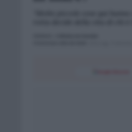
"Molte piccole cose qui hanno
rotta decide della vita di chi è
CRONACA
- di
Nikolas von Kameke
15 Settembre 2024 alle 08:00
-
Ultimo agg. 15 Settembre
Google Discover