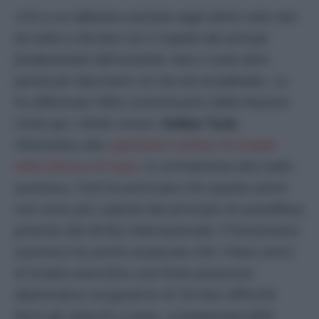
«Ciò a cui abbiamo assistito negli ultimi mesi non
ha nulla a che fare con il rispetto dei principi
fondamentali dell’umanità. Non ci sono altre
parole per descrivere ciò che sta accadendo
». Lo
ha affermato l’Alto Commissario delle Nazioni
Unite per i diritti umani,
Volker Turk,
riferendosi alle
operazioni militari di Israele
nella Striscia di Gaza
. In un’intervista alla radio
austriaca, Turk ha precisato che queste azioni
non sono più coperte dal principio di autodifesa
previsto dal diritto internazionale. Il funzionario
austriaco ha anche auspicato che i Paesi amici
di Israele esercitino una forte pressione
diplomatica sul governo di Tel Aviv affinché
fermi gli attacchi a Gaza.
«L’espansione delle