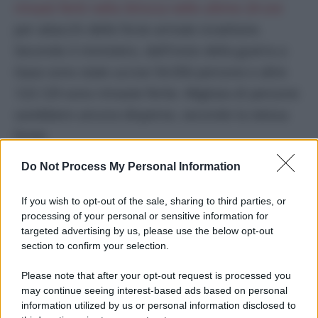
rimasti feriti nella Striscia nelle ultime 24 ore
per attacchi delle forze armate israeliane.
Secondo il ministero, dall’inizio della guerra a
Gaza sono state uccise 54.056 persone e altre
123.129 sono rimaste ferite. Migliaia di persone
sarebbero ancora disperse, secondo la stessa
fonte.
Do Not Process My Personal Information
DI
Umberto De Giovannangeli
If you wish to opt-out of the sale, sharing to third parties, or
28 Maggio 2025
processing of your personal or sensitive information for
Condividi l'articolo
targeted advertising by us, please use the below opt-out
section to confirm your selection.
donald trump
gaza
israele
onu
Please note that after your opt-out request is processed you
may continue seeing interest-based ads based on personal
information utilized by us or personal information disclosed to