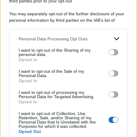
third parties prior to your opt-out.
POTREBBE INTERESSARTI ANCHE
You may separately opt-out of the further disclosure of your
personal information by third parties on the IAB’s list of
Gaza, bombardamento
downstream participants.
israeliano su una scuola-
Personal Data Processing Opt Outs
This information may also be disclosed by us to third parties
rifugio provoca oltre 30
on the IAB’s List of Downstream Participants that may further
I want to opt-out of the Sharing of my
morti: per l’IDF ospitava
disclose it to other third parties.
personal data.
"terroristi chiave"
Opted In
Please note that this website/app uses one or more Google
services and may gather and store information including but
di
Redazione
I want to opt-out of the Sale of my
Personal Data.
not limited to your visit or usage behaviour. You may click to
Opted In
grant or deny consent to Google and its third-party tags to
use your data for below specified purposes in below Google
I want to opt-out of processing my
consent section.
Personal Data for Targeted Advertising.
Netanyahu: "Occuperemo
Opted In
tutta la Striscia di Gaza"
I want to opt-out of Collection, Use,
di
Redazione Web
Retention, Sale, and/or Sharing of my
Personal Data that Is Unrelated with the
Purposes for which it was collected.
Opted Out