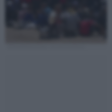
AP Photo/Abdel Kareem Hana – Associated Press/LaPresse