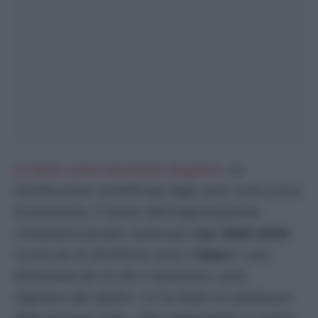
La fame come strumento di guerra
. La
distribuzione centellinata degli aiuti come arma
di pressione. Il lavoro dell’organizzazione
umanitaria privata sostenuta dagli
Stati Uniti
incaricata di distribuire aiuti a
Gaza
è
«una
distrazione da ciò che è necessario, come
l’apertura dei valichi».
Lo ha detto un portavoce
delle Nazioni Unite.
«Non partecipiamo a questa