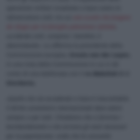
operazioni militari israeliane a Gaza contro le
infrastrutture civili, tra cui
una scuola che fungeva
da rifugio per le famiglie palestinesi sfollate
,
uccidendo civili, compresi i bambini, è
abominevole».
Lo afferma la presidente della
Commissione europea,
Ursula von der Leyen,
in una nota della Commissione in cui si dà
conto di una telefonata con il
re Abdullah II
di
Giordania.
«Quello che sta accadendo a Gaza è inaccettabile.
Il diritto umanitario internazionale deve valere
sempre, e per tutti. Chiediamo che si fermino i
bombardamenti e che arrivino gli aiuti necessari
per la popolazione: credo che la comunità