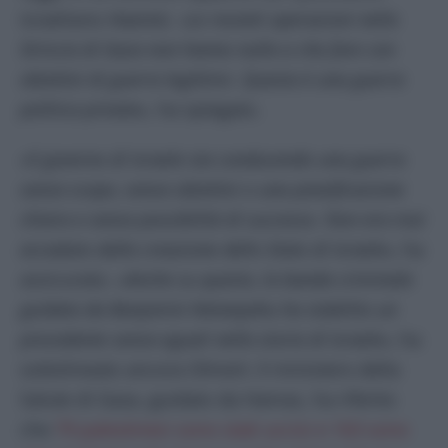
israeliano
Haaretz. «Le recenti operazioni nella
Striscia di Gaza non hanno nulla a che fare con
obiettivi di guerra legittimi. Questa è una guerra
politica privata»
, ha spiegato.
«Il governo di Israele sta conducendo una guerra
senza scopo, senza obiettivi o una pianificazione
chiara e senza possibilità di successo. Non era mai
accaduto dalla creazione dello Stato di Israele»,
ha
assicurato. «
Anche su questo, la banda criminale
guidata da Benjamin Netanyahu ha stabilito un
precedente senza eguali nella storia di Israele»,
ha
sottolineato ancora Olmert. Il ministero della
Salute di Gaza, guidato da Hamas, ha riferito
che
79 palestinesi sono stati uccisi e 163 sono