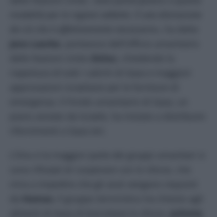
modalità per le ragioni addotte. È una distrazione
da ciò che è effettivamente necessario»
, ha detto
Jens Laerke
, portavoce dell’Ufficio umanitario
delle Nazioni Unite (
Ocha
), chiedendo la
riapertura di tutti i valichi di Gaza e maggiori
approvazioni israeliane per le forniture di
emergenza. Il Fondo umanitario di Gaza, un
piano avviato da Israele, ha iniziato a distribuire
rifornimenti a Gaza ieri.
L’Onu e la maggior parte dei gruppi umanitari si
sono rifiutati di cooperare con lo sforzo, che
mira a impedire che gli aiuti vengano requisiti
da
Hamas.
Il gruppo terroristico ha chiesto agli
abitanti di Gaza di boicottare lo sforzo.
Juliette