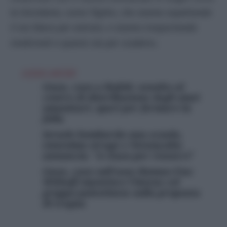
la Giordania, come l’Egitto, che stanno aspettando
il via libera per entrare, e stanno trasportando
medicinali e questo sta per scadere».
LEGGI ANCHE
Gaza, caos a Rafah: assalto al
centro di distribuzione degli aiuti
umanitari, spari per fermare la
folla
Israele bombarda una scuola,
ennesima strage e Netanyahu
annuncia: “A Gaza per restarci”
Gaza, caos sull’asse Hamas-Usa:
Witkoff smentisce l’intesa col
gruppo palestinese sulla proposta
di tregua