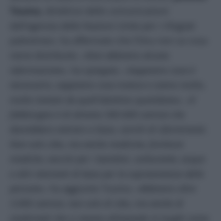
Touma,
direttrice delle comunicazioni
dell’agenzia delle Nazioni Unite per i rifugiati
palestinesi, ha affermato che l’Onu non sa cosa
viene distribuito.
«Non abbiamo alcuna
informazione»
, ha spiegato.
«Sappiamo cosa è
necessario, sappiamo cosa manca e siamo molto,
molto lontani da quell’obiettivo quotidiano». «Il
fabbisogno è di almeno 500-600 camion che
dovrebbero entrare a Gaza, carichi di rifornimenti.
Non solo cibo, ma anche medicine, forniture
mediche, vaccini per i bambini, carburante, acqua
e altri elementi di base per la sopravvivenza delle
persone»
, ha aggiunto Touma. «
Abbiamo oltre
3.000 camion, non solo di cibo, ma anche di
medicinali che si stanno allineando in luoghi come