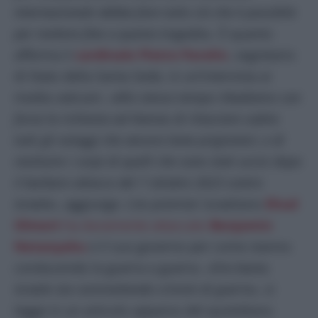
internazionale debba fare tutto ciò che è possibile
per mettere fine a questa tragedia».
È quanto
afferma il
cardinale Pietro Parolin
, segretario
di Stato della Santa Sede, in un’intervista ai
media vaticani. «
Allo stesso tempo ribadiamo con
forza la richiesta ad Hamas di rilasciare subito
tutti gli ostaggi che ancora tiene prigionieri, e di
restituire i corpi di quelli che sono stati uccisi dopo
il barbaro attacco del 7 ottobre 2023 contro
Israele»
, aggiunge. L’ex premier israeliano
Ehud
Olmert
ha duramente attaccato
Benjamin
Netanyahu
e il suo governo per come stanno
conducendo la guerra a guerra.
«Ora basta.
Israele sta commettendo crimini di guerra»
, si
legge in un articolo apparso del quotidiano