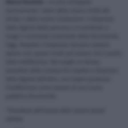
Marco Ruotolo
– si sono sviluppati
storicamente i valori della nostra civiltà del
diritto e delle nostre Costituzioni. Il disprezzo
della dignità della persona ci è sembrato a
lungo il connotato essenziale della disumanità.
Oggi, Rispetto e Disprezzo lasciano tuttavia
aperto uno spazio molto più esteso che è quello
della indifferenza. Nei luoghi un tempo
presidiati dalla contesa fra rispetto e disprezzo
della dignità dell’altro, ora impera piuttosto
l’indifferenza come statuto di una nuova
pubblica disumanità.
*Presidente dell’Unione delle camere penali
italiane