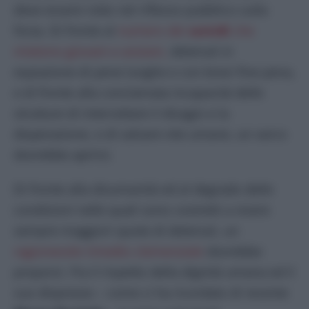
deve essere rotto nel riflesso pubblico sulla
forza. Di fronte al
numero dei
suicidi
che
mietono giovani e anziani,
detenuti in
espiazione di pene lunghe e con brevi fine pena,
e di fronte alla conclamata incapacità delle
strutture di intercettare il disagio e la
disperazione, e di salvare vite umane, un varco
dovrebbe aprirsi.
Di fronte alla disumanità ed al degrado delle
condizioni nelle quali sono costretti a vivere
sempre maggiori quote di detenuti, un
ragionevole rimedio clemenziale
dovrebbe
proporsi. Fra il rispetto della dignità umana ed il
suo disprezzo – come ci ha ricordato di recente