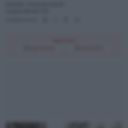
GIUSTIZIA
- di
Francesco Petrelli
15 Aprile 2025 alle 17:30
Condividi l'articolo
Segui l'Unità
Google Discover
Fonti Preferite