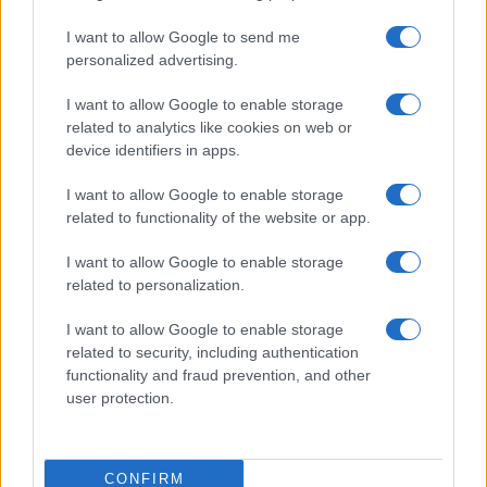
I want to allow Google to send me
personalized advertising.
I want to allow Google to enable storage
related to analytics like cookies on web or
device identifiers in apps.
I want to allow Google to enable storage
related to functionality of the website or app.
ACCEDI
ABBONATI
I want to allow Google to enable storage
related to personalization.
IRAN
MIGRANTI
GAZA
UCRAINA
MONDIALI 2026
I want to allow Google to enable storage
related to security, including authentication
functionality and fraud prevention, and other
Redazione
Sitemap
Taglist
Privacy
Cookie Policy
user protection.
Termini e condizioni
Testata iscritta alla Sezione Stampa del Tribunale di Roma al
n. 243/48. ISSN 2975-0059
CONFIRM