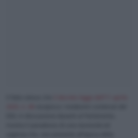
Il fatto stesso che
il decreto legge dell’11 aprile
2025, n. 48
recepisca i medesimi contenuti del
DDL in discussione davanti al Parlamento,
mostra il paradosso di una necessità ed
urgenza che, non presente all’epoca della