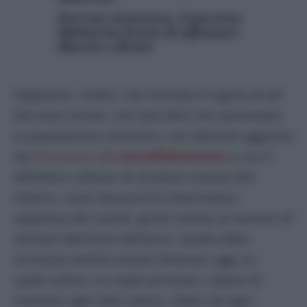
Decreto sicurezza, il governo
Meloni ha fretta di affossare
libertà e diritti
Sappiamo, inoltre, che l’entrata in vigore di tali
discusse norme, non farà altro che aumentare
la popolazione carceraria, con ulteriore aggravio
del
fenomeno del
sovraffollamento
e con il
definitivo collasso di strutture oramai allo
stremo, come denuncia la drammatica
sequenza dei suicidi, giunti oramai al numero di
ventisei dall’inizio dell’anno. Quello della
sicurezza sembra essere divenuto oggi un
super-valore, un super-principio, capace di
smentire ogni altro valore. Libero da ogni