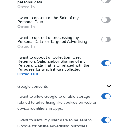
disclose it to other third parties.
di
Susanna Ronconi
personal data.
Opted In
Please note that this website/app uses one or more Google
services and may gather and store information including but
I want to opt-out of the Sale of my
Personal Data.
not limited to your visit or usage behaviour. You may click to
Opted In
È legge il decreto sicurezza,
grant or deny consent to Google and its third-party tags to
use your data for below specified purposes in below Google
il Governo blocca il
I want to opt-out of processing my
consent section.
Personal Data for Targeted Advertising.
Parlamento per la norma
Opted In
repressiva e liberticida
I want to opt-out of Collection, Use,
di
Frank Cimini
Retention, Sale, and/or Sharing of my
Personal Data that Is Unrelated with the
Purposes for which it was collected.
Opted Out
Google consents
I want to allow Google to enable storage
related to advertising like cookies on web or
device identifiers in apps.
I want to allow my user data to be sent to
Google for online advertising purposes.