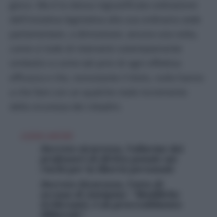
gioco. Ma è la stessa ingiustificata sottrazione
dell’iniziativa legislativa alla sua ordinaria sede
parlamentare, a dimostrare, ancora una volta,
come si tratti di interventi ostentatamente
simbolici e come tali privi di ogni effettiva
efficacia e che, nonostante il titolo, nulla hanno
a che fare con un qualche reale incremento
della sicurezza dei cittadini.
LEGGI ANCHE
Decreto sicurezza, l’allarme dei
professori di diritto penale sui
rischi per la libertà personale
Decreto Sicurezza, l’atto di
accusa di Antigone: “Modifiche
irrilevanti, è un provvedimento
illiberale”