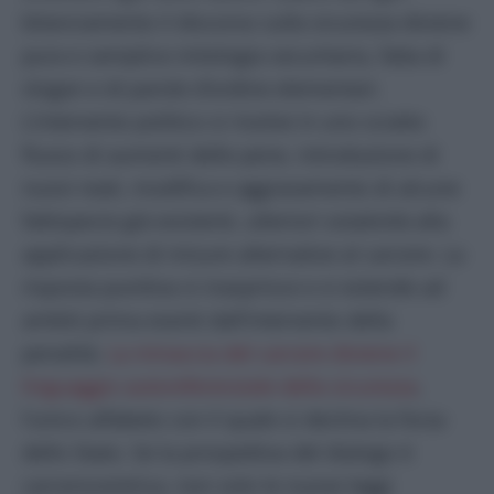
bilanciamento il discorso sulla sicurezza diviene
pura e semplice mitologia securitaria, fatta di
slogan e di parole d’ordine elementari.
L’intervento politico si risolve in uno sciatto
flusso di aumenti delle pene, introduzione di
nuovi reati, modifica e aggravamento di alcune
fattispecie già esistenti, ulteriori ostatività alla
applicazione di misure alternative al carcere. La
risposta punitiva si inasprisce e si estende ad
ambiti prima esenti dall’intervento della
penalità.
La minaccia del carcere diviene il
linguaggio autoreferenziale della sicurezza
,
l’unico alfabeto con il quale si declina la forza
dello Stato. Se la prospettiva del dialogo è
carcerocentrica, non solo le nuove leggi