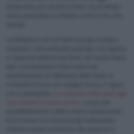
minacciano più carcere ai liberi, ma al tempo
stesso precludono la libertà a coloro che sono
ristretti.
La deflazione che nei Paesi europei è pratica
costante e razionalmente praticata, non appena
si superano determinati limiti, nel nostro Paese
ogni scarcerazione è vista come una
manifestazione di debolezza dello Stato. Si
confonde la forza con il ghigno feroce, il rigore
con la spietatezza.
Le condizioni nelle quali oggi
sono ridotte le nostre carceri
, a causa del
sovraffollamento e della cronica sproporzione
fra le risorse e le necessità del trattamento,
riflettono questi sentimenti. Ma qualcosa si