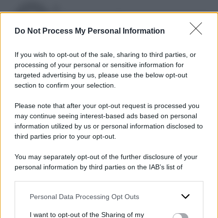
DI
Francesco Petrelli
Do Not Process My Personal Information
15 Aprile 2025
Condividi l'articolo
If you wish to opt-out of the sale, sharing to third parties, or
processing of your personal or sensitive information for
targeted advertising by us, please use the below opt-out
decreto sicurezza
governo meloni
section to confirm your selection.
Please note that after your opt-out request is processed you
may continue seeing interest-based ads based on personal
POTREBBE INTERESSARTI ANCHE
information utilized by us or personal information disclosed to
third parties prior to your opt-out.
Forcaiolo e securitario, il
You may separately opt-out of the further disclosure of your
decreto Sicurezza non fa
personal information by third parties on the IAB’s list of
dietrofront su madri e
downstream participants.
donne incinte: il governo le
Personal Data Processing Opt Outs
This information may also be disclosed by us to third parties
vuole in cella
on the IAB’s List of Downstream Participants that may further
I want to opt-out of the Sharing of my