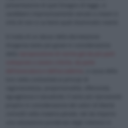
presentazione di quel Disegno di legge, si
sarebbero improvvisamente venute a creare in
virtù di non si sa bene quali drammatici eventi.
Si tratta di un abuso della decretazione
d’urgenza tanto più grave in considerazione
della
riproposizione di norme già da più parti
sottoposte a severe critiche, da parte
dell’avvocatura e dell’accademia
, a causa della
loro netta contrarietà ai principi di
ragionevolezza, proporzionalità, offensività,
eguaglianza e tassatività. E tanto più riprovevole
proprio in considerazione dei valori di libertà
coinvolti nella materia penale, tali da imporre
una valutazione ponderata degli interessi in