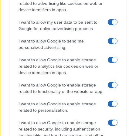
related to advertising like cookies on web or
device identifiers in apps.
I want to allow my user data to be sent to
Google for online advertising purposes.
I want to allow Google to send me
personalized advertising.
I want to allow Google to enable storage
related to analytics like cookies on web or
device identifiers in apps.
I want to allow Google to enable storage
related to functionality of the website or app.
ACCEDI
ABBONATI
I want to allow Google to enable storage
related to personalization.
IRAN
MIGRANTI
GAZA
UCRAINA
MONDIALI 2026
I want to allow Google to enable storage
related to security, including authentication
functionality and fraud prevention, and other