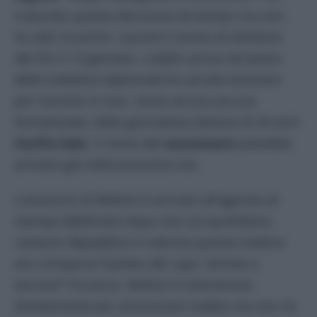
maturato questa decisione da tempo ma non
ho altri incarichi. Lascerò il posto di direttore
del Dis il 15 gennaio. L’addio arriva nel pieno
delle trattative diplomatiche ad alta tensione
per l’arresto in Iran, senza alcuna accusa
formalizzata, della giornalista italiana di 29 anni
Cecilia Sala
. Il nome del
successore
potrebbe
arrivare già nelle prossime ore.
L’annuncio di Belloni è arrivato all’agenzia di
stampa
AdnKronos
dopo che sul quotidiano
cartaceo
Repubblica
in edicola questa mattina
era comparsa l’ipotesi del capo “pronta a
lasciare” l’incarico. Belloni è intervenuta
direttamente per annunciare l’addio ma non ne