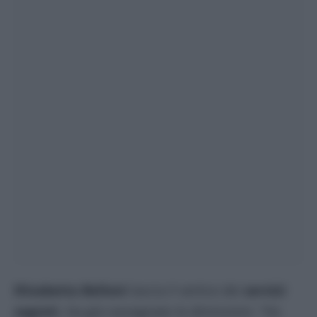
Elisabetta Belloni
lascia il vertice dei
servizi
segreti
. Ha già rassegnato le dimissioni. “Ho