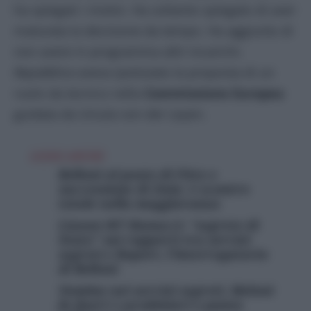
ha spiegati i motivi. Ha soltanto spiegato di aver
maturata la decisione da tempo. Ha aggiunto di
non avere in programma altri incarichi.
Repubblica
aveva ipotizzato la proposta di un
ruolo da tecnico nella
Commissione Europea
guidata da Ursula von der Leyen.
LEGGI ANCHE
Belloni al posto di Fitto e
successione di Zaia: è scontro
totale nella maggioranza
Liason 007-Ranucci: “segreto di
Stato” sui rapporti tra servizi
segreti e Report, l’interrogatorio
di Belloni
Nomine nei servizi segreti, Meloni
fa fuori i carabinieri e punta