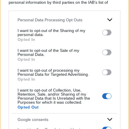
personal information by third parties on the IAB’s list of
La comunicazione dell’addio sarebbe stata data
downstream participants.
da Belloni alla Presidente del Consiglio Giorgio
Personal Data Processing Opt Outs
This information may also be disclosed by us to third parties
Meloni
e al sottosegretario alla Presidenza del
on the IAB’s List of Downstream Participants that may further
Consiglio Alfredo
Mantovano
lo scorso 23
I want to opt-out of the Sharing of my
disclose it to other third parties.
personal data.
dicembre. Avrebbe accettato di restare qualche
Opted In
Please note that this website/app uses one or more Google
altra settimana, il tempo di informare tutti i
services and may gather and store information including but
I want to opt-out of the Sale of my
Personal Data.
not limited to your visit or usage behaviour. You may click to
vertici dei servizi segreti, uffici e funzionari del
Opted In
grant or deny consent to Google and its third-party tags to
Dis.
use your data for below specified purposes in below Google
I want to opt-out of processing my
consent section.
Personal Data for Targeted Advertising.
Opted In
DI
Redazione Web
I want to opt-out of Collection, Use,
Retention, Sale, and/or Sharing of my
6 Gennaio 2025
Personal Data that Is Unrelated with the
Purposes for which it was collected.
Condividi l'articolo
Opted Out
Google consents