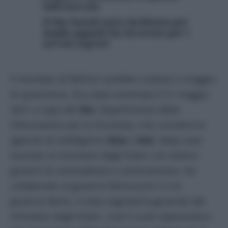
sull’esercito
Il Pm Natoli sotto inchiesta per
mafia-appalti ha lavorato per i
servizi segreti
Il mandato di Belloni sarebbe scaduto a maggio
di quest’anno. Era stata nominata il 21 maggio
2021 a capo del
Dis
, Dipartimento delle
Informazioni per la Sicurezza, che coordina le
agenzie di intelligence
Aise
e
Aisi
, dopo aver
lavorato al ministero degli Esteri con diversi
governi di centrodestra e centrosinistra. Ha
collaborato al governo Berlusconi II e al
governo Renzi, è stata segretaria generale del
ministero degli Esteri, cioè il ruolo diplomatico