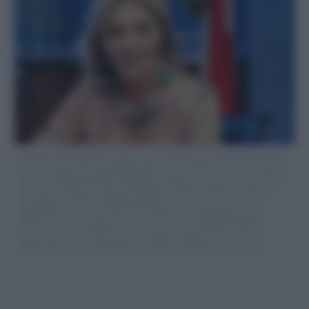
Elisabetta Belloni, Direttore generale del Dipartimento delle informazioni
per la sicurezza DIS in audizione davanti al comitato parlamentare per la
sicurezza della Repubblica COPASIR presieduto da Lorenzo Guerini PD,
Camera dei Deputati a Roma, Martedì 01 Ottobre 2024 (Foto Mauro
Scrobogna / LaPresse) Elisabetta Belloni, Director General of the
Department of Security Information DIS in a hearing before the
parliamentary committee for the security of the Republic COPASIR
chaired by Lorenzo Guerini PD, Chamber of Deputies in Rome,
Wednesday, July 03 2024 (Photo by Mauro Scrobogna / LaPresse)