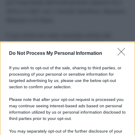
più importante dell’ordinamento italiano tra il
2016 e il 2021 con i ministri Gentiloni, Moavero
Milanesi e Di Maio.
Il suo nome era stato avanzato anche alle
ultime elezioni per il
Presidente della
Repubblica
, in diverse occasioni come
Do Not Process My Personal Information
P
residente del Consiglio
. Belloni era stata
If you wish to opt-out of the sale, sharing to third parties, or
ipotizzata anche come sostituta di Raffaele Fitto
processing of your personal or sensitive information for
come ministra al Pnrr dopo l’incarico di
targeted advertising by us, please use the below opt-out
section to confirm your selection.
quest’ultimo a vicepresidente della
Commissione Europea. Belloni, 66 anni, era
Please note that after your opt-out request is processed you
may continue seeing interest-based ads based on personal
stata anche “sherpa” per il G7 e il G20 del 2024
information utilized by us or personal information disclosed to
mentre l’Italia deteneva l’incarico di presidenza
third parties prior to your opt-out.
di turno del G7.
You may separately opt-out of the further disclosure of your