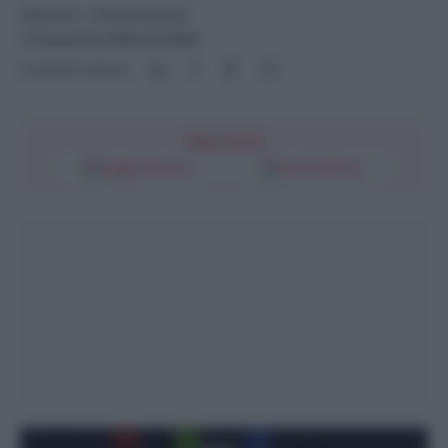
POLITICA
- di
David Romoli
17 Novembre 2024 alle 09:00
Condividi l'articolo
Segui l'Unità
Google Discover
Fonti Preferite