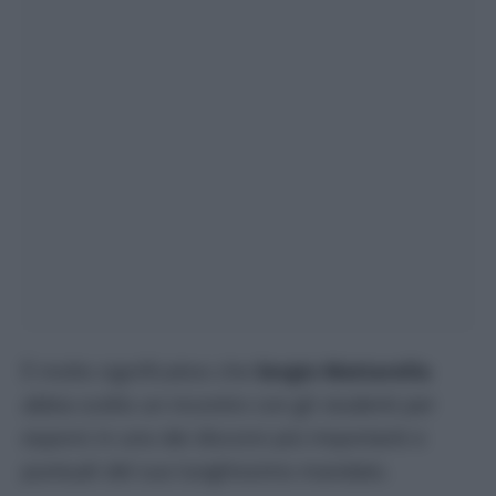
È molto significativo che
Sergio Mattarella
abbia scelto un incontro con gli studenti per
esporsi in uno dei discorsi più importanti e
puntuali del suo lunghissimo mandato.