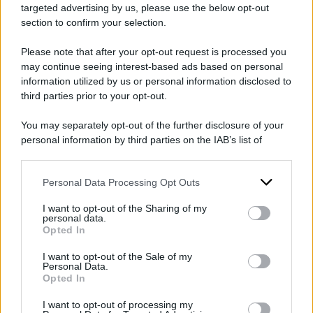
targeted advertising by us, please use the below opt-out
section to confirm your selection.
È un messaggio rivolto a tutti i poteri ma in
Please note that after your opt-out request is processed you
questo momento a uno,
quello esecutivo,
may continue seeing interest-based ads based on personal
quello del governo, più che agli altri.
Ed è
information utilized by us or personal information disclosed to
anche, tra le righe ma in modo chiaro una
third parties prior to your opt-out.
posizione netta sui rischi inclusi nel
You may separately opt-out of the further disclosure of your
premierato
modello centrodestra: se c’è un
personal information by third parties on the IAB’s list of
downstream participants.
sistema in cui troppo potere si concentrerebbe
nelle mani di un solo
“fortilizio”
è senza dubbio
Personal Data Processing Opt Outs
This information may also be disclosed by us to third parties
on the IAB’s List of Downstream Participants that may further
quello.
I want to opt-out of the Sharing of my
disclose it to other third parties.
personal data.
Opted In
Please note that this website/app uses one or more Google
DI
David Romoli
services and may gather and store information including but
I want to opt-out of the Sale of my
Personal Data.
not limited to your visit or usage behaviour. You may click to
17 Novembre 2024
Opted In
grant or deny consent to Google and its third-party tags to
use your data for below specified purposes in below Google
Condividi l'articolo
I want to opt-out of processing my
consent section.