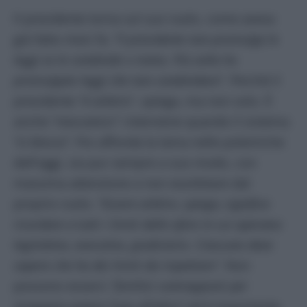
Il presidente torna sul suo ruolo, come aveva
già fatto mesi fa:
“Il presidente non promulga le
leggi se le condivide o meno. Più volte ho
promulgato leggi che non condividevo
”. Perché il
presidente
“è arbitro
”, spiega, ma non solo. È
anche “
meccanico”
: interviene quando il sistema
“si blocca”.
Poi affonda la lama nelle polemiche
dell’oggi, sia pur sempre a suo modo, con
massima attenzione a non esorbitare dal
proprio ruolo. “
Essere arbitro, spiega, significa
ricordare a tutti i limiti delle sfere in cui operano:
legislativo, esecutivo, giudiziario. Ciascuno deve
sapere che ha dei limiti da rispettare”.
Non
possono esserci
“fortilizi contrapposti per
strappare potere l’uno all’altro
” ed è importante,