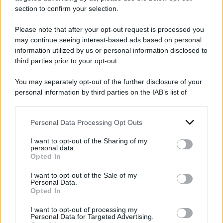
section to confirm your selection.
POTREBBE INTERESSARTI ANCHE
Please note that after your opt-out request is processed you
may continue seeing interest-based ads based on personal
Ilaria Salis, nuova lettera
information utilized by us or personal information disclosed to
dopo l’udienza in catene:
third parties prior to your opt-out.
"Interrogata e costretta a
You may separately opt-out of the further disclosure of your
firmare un verbale in
personal information by third parties on the IAB’s list of
ungherese"
downstream participants.
di
Redazione
Personal Data Processing Opt Outs
This information may also be disclosed by us to third parties
on the IAB’s List of Downstream Participants that may further
I want to opt-out of the Sharing of my
disclose it to other third parties.
personal data.
Opted In
Perché il papà di Ilaria Salis
Please note that this website/app uses one or more Google
services and may gather and store information including but
querela Salvini
I want to opt-out of the Sale of my
Personal Data.
not limited to your visit or usage behaviour. You may click to
Opted In
di
Redazione Web
grant or deny consent to Google and its third-party tags to
use your data for below specified purposes in below Google
I want to opt-out of processing my
consent section.
Personal Data for Targeted Advertising.