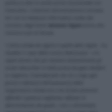
politica a dire la verità anche strumentale con
l’esecutivo. L’ulteriore dimostrazione è arrivata
ieri con la relazione informativa svolta dal
ministro degli Esteri
Antonio Tajani
prima alla
Camera e poi al Senato.
”L’unica strada da seguire è quelle delle regole
– ha
ribadito il capo della nostra diplomazia –
e le
regole dicono che per ottenere eventualmente gli
arresti domiciliari in Italia prima bisogna chiederli
in Ungheria. È paradossale che chi si erge ogni
giorno a difensore dell’autonomia della
magistratura chieda ora a noi di fare pressioni
affinché il governo ungherese influenzi le
determinazioni dei giudici. Così si alimentano