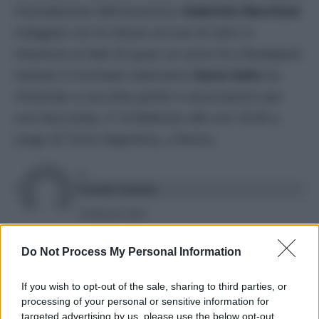
l’estradizione dell’anarchico
Gabriele Marchesi
indagato con le stesse accuse di Salis in
relazione ai fatti di quasi un anno fa a Budapest.
Intanto il Comitato Liberiamo
Ilaria Salis
ha
chiamato a raccolta partiti e associazioni per
una fiaccolata, il 14 febbraio alle ore 18.00 a
Largo di Torre Argentina, a Roma.
DI
Frank Cimini
9 Febbraio 2024
Condividi l'articolo
Do Not Process My Personal Information
antonio tajani
Ilaria Salis
ungheria
If you wish to opt-out of the sale, sharing to third parties, or
processing of your personal or sensitive information for
targeted advertising by us, please use the below opt-out