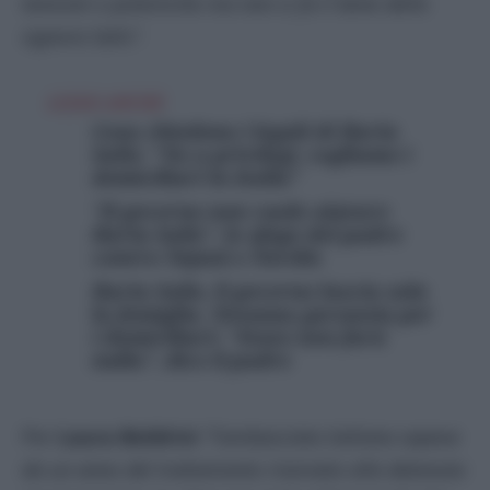
tensioni e polemiche ma non si fa il bene della
signora Salis”.
LEGGI ANCHE
Cosa chiedono i legali di Ilaria
Salis: “No a privilegi, vogliamo i
domiciliari in Italia”
“Il governo non vuole aiutare
Ilaria Salis”, lo sfogo del padre
contro Tajani e Nordio
Ilaria Salis, il governo lascia sola
la famiglia. Nessuna garanzia per
i domiciliari: “Stato non farà
nulla”, dice il padre
Per
Laura Boldrini
“l’ambasciata italiana sapeva
da un anno del trattamento riservato alla detenuta