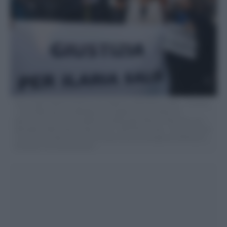
Foto Cecilia Fabiano/LaPresse 01 Febbraio 2024 Roma, Italia – Cronaca
– Flash Mob davanti all’Ambasciata Ungherese per chiedere la
liberazione di Ilaria Salis Nella foto: Mariaelena Boschi, Athos De Luca,
Benedetto Della Vedova February 01, 2024 Roma, Italy – Demonstration
to ask for the liberation of Ilaria Salis in front of Hungarian Embassy In
the photo: the demonstration