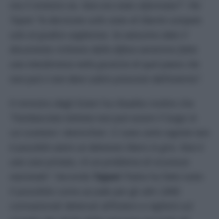
ma il ministro no. Non era stato informato?”. Per
Tajani “la decisione sullo stato di libertà compete
solo al giudice ungherese. Se avessimo dato il
documento richiesto dalla difesa avremmo fatto
una interferenza nella giustizia di quel paese che
non può e non deve subire pressioni dall’esterno”.
Il ministro degli Esteri ha ribadito inoltre che
“l’ambasciata italiana non può essere il luogo in
cui scontare i domiciliari. Ci sono carte segrete non
è possibile avere un detenuto libero in giro. Non è
una casa privata, c’è un problema di sicurezza
nazionale”
. Secondo
Tajani
l’Italia ha fatto tutto
il possibile come accade per gli altri 2400
connazionali detenuti all’Estero e vigilerà sul