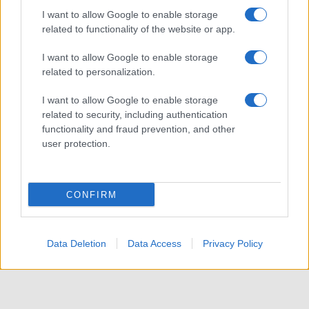
I want to allow Google to enable storage
related to functionality of the website or app.
I want to allow Google to enable storage
related to personalization.
ACCEDI
ABBONATI
I want to allow Google to enable storage
related to security, including authentication
IRAN
MIGRANTI
GAZA
UCRAINA
functionality and fraud prevention, and other
MONDIALI 2026
user protection.
Redazione
Sitemap
Taglist
Privacy
Cookie Policy
CONFIRM
Termini e condizioni
Testata iscritta alla Sezione Stampa del Tribunale di Roma al
n. 243/48. ISSN 2975-0059
Data Deletion
Data Access
Privacy Policy
Editore: Romeo Editore srl - PIVA 09250671212
Preferenze Privacy