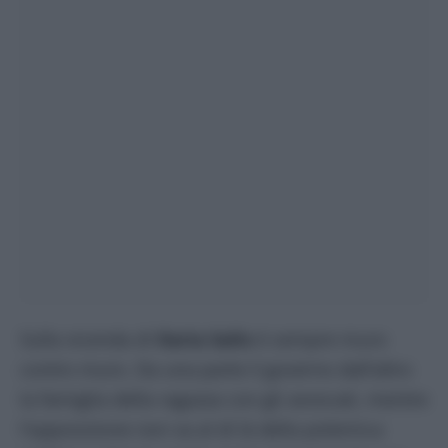
Sulla vicenda di
Ilaria Salis
è sempre muro
contro muro. Da una parte il governo dall’altro
la famiglia della ragazza con gli avvocati, mentre
l’opposizione non va al di là della polemica