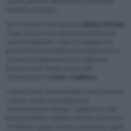
rispetto dei diritti delle persone secondo gli
standard comunitari.
Per l’ex ministro della giustizia
Andrea Orlando
“Tajani invece di citare Beccaria avrebbe dovuto
citare Don Abbondio
”. Tajani ha spiegato che
grazie all’intervento della nostra diplomazia le
condizioni di detenzione sono migliorate.
Sinistra e Verdi chiede accesso alle
comunicazioni tra
Italia
e
Ungheria.
A questo punto nell’immediato l’unica speranza
a sta nei contatti tra le diplomazie
necessariamente riservati. I rapporti tra i due
paesi potrebbero irrigidirsi nel caso il prossimo
13 febbraio i giudici di Milano dovessero negare