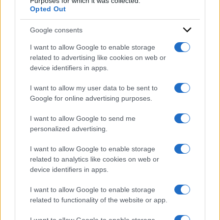
Purposes for which it was collected.
Opted Out
Google consents
I want to allow Google to enable storage
related to advertising like cookies on web or
device identifiers in apps.
I want to allow my user data to be sent to
Google for online advertising purposes.
I want to allow Google to send me
personalized advertising.
I want to allow Google to enable storage
related to analytics like cookies on web or
device identifiers in apps.
I want to allow Google to enable storage
related to functionality of the website or app.
ACCEDI
ABBONATI