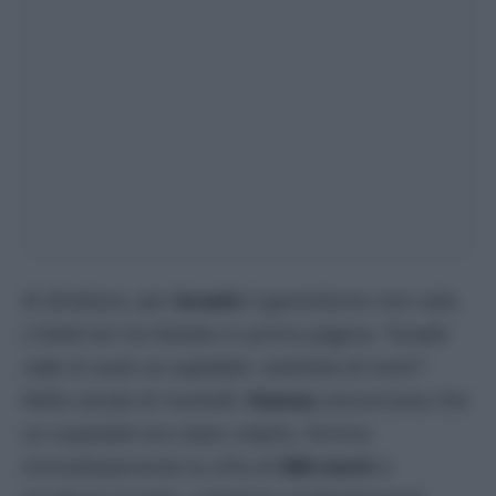
Al direttore, per
Israele
il garantismo non vale.
L’Unità
ieri ha titolato in prima pagina:
“Israele
rade al suolo un ospedale: centinaia di morti”.
Nella serata di martedì,
Hamas
annunciava che
un ospedale era stato colpito, forniva
immediatamente la cifra di
500 morti
e