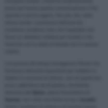
incolpava Israele
. L’Unità
ha evidentemente
preso per buona questa comunicazione e l’ha
sparata in prima pagina. Peccato che, nella
stessa serata, il portavoce dell’esercito
israeliano rendesse noto che l’ospedale non
fosse un obiettivo militare per Israele e che
l’esercito con la stella di Davide non lo avesse
colpito.
Col passare del tempo emergevano filmati che
fornivano elementi importanti per mettere in
dubbio la versione di Hamas. Uno di questi era
preso addirittura da
Al Jazeera
, l’emittente
televisiva del
Qatar,
paese finanziatore di
Hamas,
non certo una fonte vicina a
Israele.
Politici israeliani di destra e di sinistra hanno