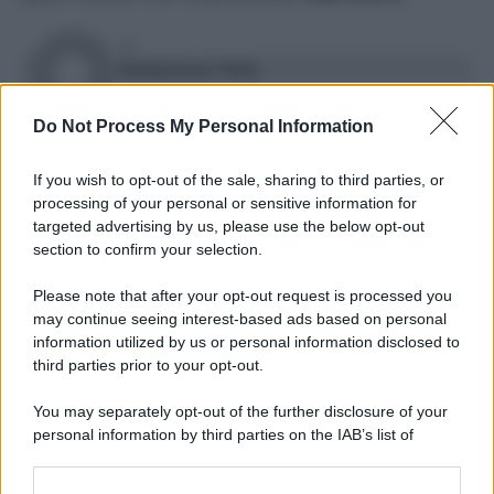
DI
Redazione Web
19 Ottobre 2023
Do Not Process My Personal Information
Condividi l'articolo
If you wish to opt-out of the sale, sharing to third parties, or
gaza
israele
palestina
processing of your personal or sensitive information for
targeted advertising by us, please use the below opt-out
section to confirm your selection.
Please note that after your opt-out request is processed you
POTREBBE INTERESSARTI ANCHE
may continue seeing interest-based ads based on personal
information utilized by us or personal information disclosed to
third parties prior to your opt-out.
Chi ha colpito l'ospedale di
Gaza, scambio di accuse tra
You may separately opt-out of the further disclosure of your
Israele e Hamas: Biden da
personal information by third parties on the IAB’s list of
Netanyahu ma salta il
downstream participants.
vertice in Giordania