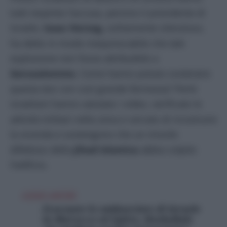
tutti respinto l’accusa, persino il presidente di
Israele,
Isaac Herzog,
solitamente silenzioso,
ha detto in modo inequivocabile che tale
esplosione non fosse attribuibile a
Gerusalemme.
Come hanno potuto sostenere
questa tesi con così grande fermezza? Periti
israeliani hanno valutato i video, verificato le
attività militari nella zona e cercato di ricostruire
la vicenda e sostengono che un missile
difettoso della
Jihad islamica
abbia colpito
l’edificio.
LEGGI ANCHE
Evacuate le ambasciate di Israele
in Marocco ed Egitto, Hezbollah: