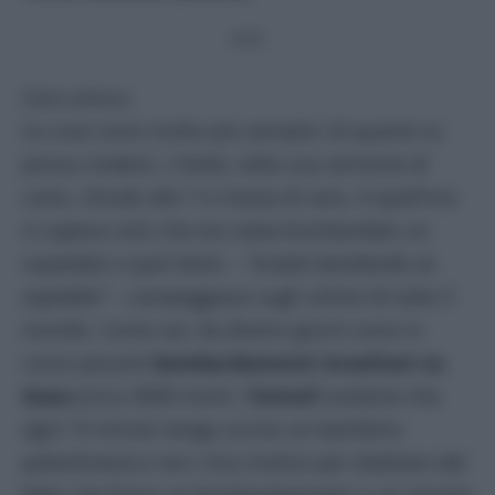
***
Caro amico,
Le cose sono molto più semplici di quanto tu
possa credere.
L’Unità
, nella sua versione di
carta, chiude alle 7 e mezza di sera. A quell’ora
si sapeva solo che era stata bombardato un
ospedale e quel titolo –
“Israele bombarda un
ospedale” –
campeggiava sugli online di tutto il
mondo. Come sai, da diversi giorni sono in
corso pesanti
bombardamenti israeliani su
Gaza
(circa 3000 morti, l’
Unicef
sostiene che
ogni 15 minuti venga ucciso un bambino
palestinese) e non c’era motivo per dubitare del