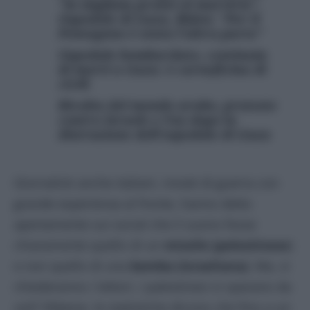
“In migliaia pronti al martirio”.
Ospedale di Gaza, Biden: “Per il
Pentagono è stata l’altra parte”
Ospedale bombardato, centinaia
di morti a Gaza: è carneficina di
civili
Rivolta del mondo arabo, proteste
contro Israele e Usa dopo la
distruzione dell’ospedale di Gaza
Giornalisti anche italiani, inviati di guerra con
grande esperienza al fronte, hanno detto
apertamente sui social che il suono fosse
chiaramente quello di un
missile (palestinese
)
e non quello di una
bomba (israeliana)
. Ma, si
chiederanno i lettori, i palestinesi si sparano da
soli? Ebbene, le statistiche dicono che fino a un