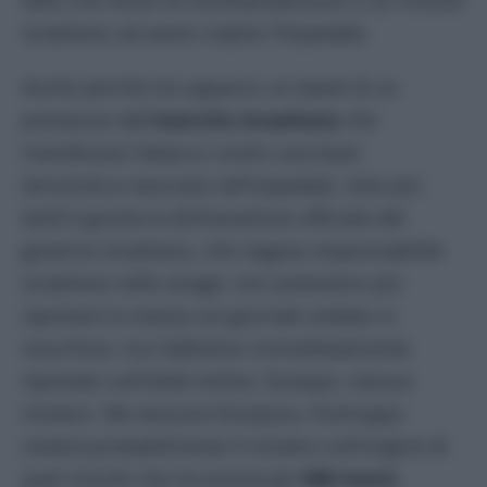
fatto che fosse un bombardamento o un missile
israeliano ad avere colpito l’Ospedale.
Anche perché era apparso un tweet di un
portavoce dell’
esercito israeliano
che
rivendicava l’attacco contro una base
terroristica nascosta nell’ospedale. Solo più
tardi è giunta la dichiarazione ufficiale del
governo israeliano, che negava responsabilità
israeliane nella strage: non potevamo più
riportare la notizia sul giornale andato in
macchina, ma l’abbiamo immediatamente
riportato sull’
Unità
online. Dunque, nessun
mistero. Né nessuna forzatura. Purtroppo
resterà probabilmente il mistero sull’origine di
quel missile che ha provocato
500 morti.