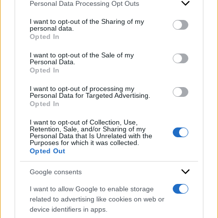
Personal Data Processing Opt Outs
This information may also be disclosed by us to third parties
on the IAB’s List of Downstream Participants that may further
di
Redazione Web
I want to opt-out of the Sharing of my
disclose it to other third parties.
personal data.
Opted In
Please note that this website/app uses one or more Google
services and may gather and store information including but
I want to opt-out of the Sale of my
Bombe sull'ospedale a
Personal Data.
not limited to your visit or usage behaviour. You may click to
Opted In
Gaza: Hamas e Israele
grant or deny consent to Google and its third-party tags to
use your data for below specified purposes in below Google
giocano a darsi la colpa,
I want to opt-out of processing my
consent section.
Personal Data for Targeted Advertising.
sotto le macerie donne e
Opted In
bambini
I want to opt-out of Collection, Use,
di
Redazione Web
Retention, Sale, and/or Sharing of my
Personal Data that Is Unrelated with the
Purposes for which it was collected.
Opted Out
Google consents
I want to allow Google to enable storage
related to advertising like cookies on web or
device identifiers in apps.