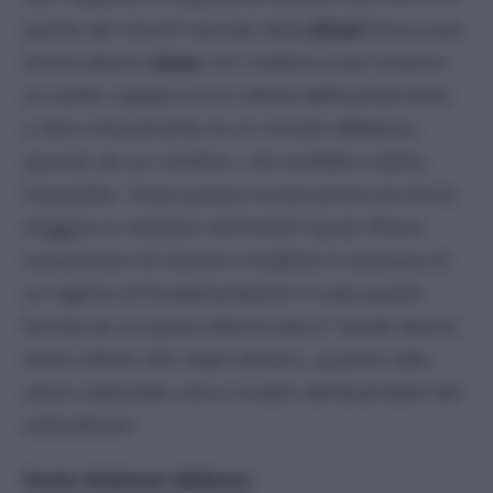
quinto dei missili lanciati dalla
Jihad
finisca per
errore dentro
Gaza.
Ieri mattina è poi emerso
un audio captato tra le cellule della Jihad dove
si dice chiaramente di un missile difettoso,
sparato da un cimitero, che avrebbe colpito
l’ospedale. Tutta questa ricostruzione era forse
sfuggita ai redattori dell’
Unità
? Quali riflessi
consentono di ritenere credibile la versione di
un regime di fondamentalisti e nulla quella
fornita da un paese democratico? Quale danno
viene inferto allo Stato ebraico, quanto odio
viene sollecitato verso Israele attribuendole tali
nefandezze?
Yasha Reibman (Milano)