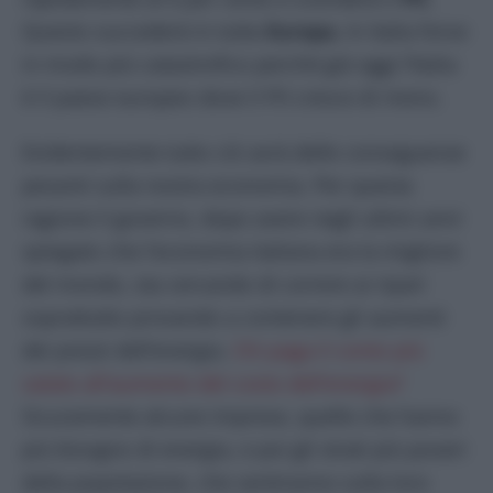
Questo succederà in tutta
Europa.
In Italia forse
in modo più catastrofico perché già oggi l’Italia
è il paese europeo dove il Pil cresce di meno.
Evidentemente tutto ciò avrà delle conseguenze
pesanti sulla nostra economia. Per questa
ragione il governo, dopo avere negli ultimi anni
spiegato che l’economia italiana era la migliore
del mondo, sta cercando di correre ai ripari
soprattutto provando a contenere gli aumenti
dei prezzi dell’energia.
Chi paga il conto più
salato all’aumento del costo dell’energia?
Sicuramente alcune imprese, quelle che hanno
più bisogno di energia, e poi gli strati più poveri
della popolazione, che sentiranno sulla loro