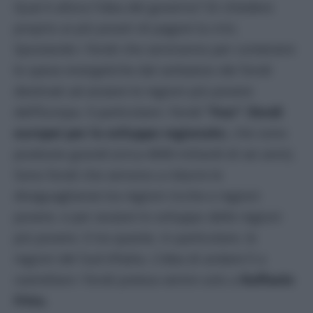
Qual è allora l’idea del governo? Di chiedere
proprio ai più poveri di pagare la crisi.
Spostando i fondi che serviranno per contenere
le spese energetiche dal serbatoio dei fondi
destinati ad aiutare le regioni più povere
dell’Europa. Il particolare i fondi
”Fesr”
(
fondi
europei per lo sviluppo regionale
), che sono
piuttosto grandi (circa 4000 miliardi di sei anni).
Sono fondi che servono a ridurre le
diseguaglianze tra regioni ricche e regioni
povere, e per aiutare lo sviluppo delle regioni
più povere. E tra queste, in particolare, le
regioni del Sud d’Italia. L’idea di andare lì a
rastrellare i fondi poteva venire solo a
Raffaele
Fitto.