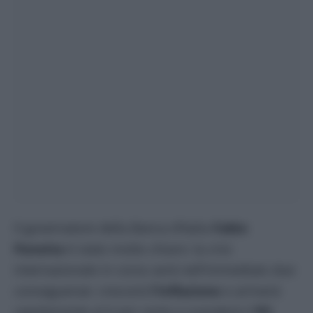
Il governatore della Banca d’Italia
Fabio
Panetta
è stato molto chiaro: la crisi
internazionale in corso avrà nell’immediato due
conseguenze: crescerà
l’inflazione
e arriverà
rapidamente al 6 per cento e scenderà il
Pil.