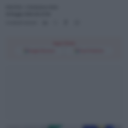
POLITICA
- di
Redazione Web
30 Maggio 2026 alle 07:00
Condividi l'articolo
Segui l'Unità
Google Discover
Fonti Preferite