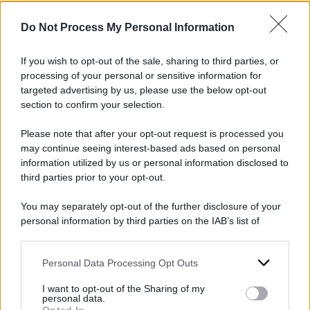
DI
Do Not Process My Personal Information
Redazione Web
30 Maggio 2026
If you wish to opt-out of the sale, sharing to third parties, or
processing of your personal or sensitive information for
Condividi l'articolo
targeted advertising by us, please use the below opt-out
section to confirm your selection.
fabio panetta
inflazione
pil
Please note that after your opt-out request is processed you
may continue seeing interest-based ads based on personal
information utilized by us or personal information disclosed to
third parties prior to your opt-out.
POTREBBE INTERESSARTI ANCHE
You may separately opt-out of the further disclosure of your
personal information by third parties on the IAB’s list of
Italia ferma, per l’Istat
downstream participants.
crescita al palo e balzo
dell’inflazione: nel Dfp
Personal Data Processing Opt Outs
This information may also be disclosed by us to third parties
on the IAB’s List of Downstream Participants that may further
spunta la sospensione del
I want to opt-out of the Sharing of my
disclose it to other third parties.
Patto di stabilità
personal data.