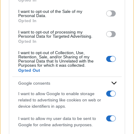
Opted In
Please note that this website/app uses one or more Google
di
Redazione
services and may gather and store information including but
I want to opt-out of the Sale of my
Personal Data.
not limited to your visit or usage behaviour. You may click to
Opted In
grant or deny consent to Google and its third-party tags to
use your data for below specified purposes in below Google
I want to opt-out of processing my
L’Istat risponde agli
consent section.
Personal Data for Targeted Advertising.
attacchi di Meloni sulla
Opted In
procedura di infrazione Ue:
I want to opt-out of Collection, Use,
"Su deficit non bastava il
Retention, Sale, and/or Sharing of my
Personal Data that Is Unrelated with the
2,99%, siamo autonomi"
Purposes for which it was collected.
Opted Out
di
Carmine Di Niro
Google consents
I want to allow Google to enable storage
related to advertising like cookies on web or
device identifiers in apps.
I want to allow my user data to be sent to
Google for online advertising purposes.