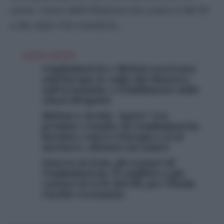
carne i morsi dell’inflazione che cresce e del Pil
e dei salari che scendono.
LEGGI ANCHE
Confindustria e Meloni scaricano
sull’Europa le colpe del disastro
sull’economia: è il fallimento delle
classi dirigenti
Meloni e Orsini, “patto” tra
premier e leader di Confindustria:
bordate contro l’Europa e sì al
nucleare, silenzio sui salari
Guerra in Iran, gli scenari di
Confindustria: il conflitto è già
costato lo 0,2% del Pil, per l’Italia
rischio recessione