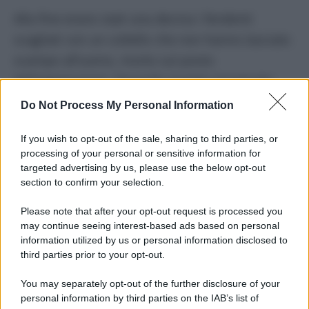
Alla fine erano stati una decina i fendenti
scagliati con un coltello che non hanno lasciato
scampo all’uomo, morto sul posto
dell’aggressione. Secondo quanto ricostruito
dagli investigatori e riportato dall’
ANSA
, sullo
Do Not Process My Personal Information
sfondo dell’omicidio ci sarebbero i dissidi con
If you wish to opt-out of the sale, sharing to third parties, or
l’
ex compagna
della vittima con la quale erano
processing of your personal or sensitive information for
in corso contrasti sull’
affidamento
dei figli.
targeted advertising by us, please use the below opt-out
section to confirm your selection.
All’uomo, i militari incaricati delle indagini,
Please note that after your opt-out request is processed you
erano arrivati grazie alle analisi dei
tabulati
e
may continue seeing interest-based ads based on personal
delle
celle
telefonici. L’uomo fermato sarebbe
information utilized by us or personal information disclosed to
third parties prior to your opt-out.
arrivato sul posto con un veicolo il cui percorso
era stato ricostruito grazie alle immagini di
You may separately opt-out of the further disclosure of your
personal information by third parties on the IAB’s list of
centinaia di sistemi di
videosorveglianza