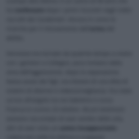
scampo alla vittima. È un uomo di 49 anni che
ha
confessato
dopo i primi riscontri negli indizi
raccolti dai Carabinieri. Ancora in corso le
ricerche per il ritrovamento dell’
arma
del
delitto.
Veronese era tornato da qualche tempo a vivere
con i genitori a Collegno, poco lontano dalla
zona dell’aggressione, dopo la separazione.
Aveva avuto dei figli, era titolare di una ditta di
sistemi di allarme e videosorveglianza. Era stato
ucciso all’angolo tra via Sabotino e corso
Francia lo scorso 23 ottobre. Alcuni testimoni
avevano raccontato di aver sentito delle urla,
altri di aver visto un
uomo incappucciato
colpire più volte la vittima e scappare.