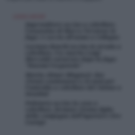
LEGGI ANCHE
Imprenditore ucciso a coltellate,
l’assassino di Marco Veronese in
fuga: è caccia all’uomo a Collegno
Luciana Ronchi uccisa in strada a
coltellate, l’ex marito Luigi
Morcaldi catturato dopo la fuga:
“Datemi l’ergastolo”
Mattia Ahmet Minguzzi: due
15enni condannati a 24 anni per
l’omicidio a coltellate del 14enne a
Istanbul
Poliziotto ucciso in casa a
coltellate, fermato 21enne figlio
della compagna dell’ispettore Ciro
Luongo