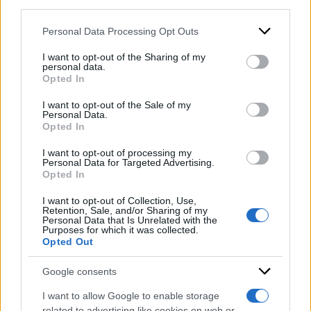
downstream participants.
pubblici e privati vagliati dagli investigatori. Ai
Personal Data Processing Opt Outs
carabinieri avrebbe spiegato di non aver
This information may also be disclosed by us to third parties
on the IAB’s List of Downstream Participants that may further
premeditato il delitto. Stando a quanto appreso
I want to opt-out of the Sharing of my
disclose it to other third parties.
personal data.
al momento, i due non si erano mai incontrati
Opted In
Please note that this website/app uses one or more Google
prima.
services and may gather and store information including but
I want to opt-out of the Sale of my
Personal Data.
not limited to your visit or usage behaviour. You may click to
Opted In
grant or deny consent to Google and its third-party tags to
DI
Redazione Web
use your data for below specified purposes in below Google
I want to opt-out of processing my
consent section.
Personal Data for Targeted Advertising.
4 Novembre 2025
Opted In
Condividi l'articolo
I want to opt-out of Collection, Use,
Retention, Sale, and/or Sharing of my
Personal Data that Is Unrelated with the
collegno
marco veronese
torino
Purposes for which it was collected.
Opted Out
Google consents
I want to allow Google to enable storage
related to advertising like cookies on web or