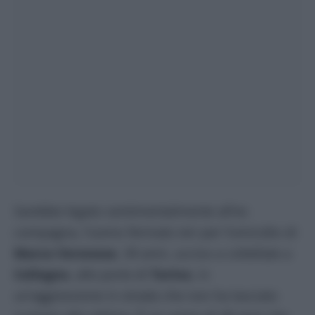
Sarebbe legato sentimentalmente all’ex
compagna, l’uomo fermato ieri per l’omicidio di
Marco Veronese
, 39 anni, ucciso a coltellate a
Collegno
, alle porte di
Torino
, in
un’aggressione in strada che non ha lasciato