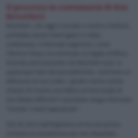
Il processo in contumacia di don
Reverberi
Reverberi, che oggi è tornato a vivere a Sorbolo,
potrebbe essere interrogato in video
conferenza. Il tribunale argentino, come
riferisce l’Ansa, ha nominato un legale d’ufficio
facendo però presente che Reverberi può, in
qualunque fase del procedimento, nominare un
difensore di sua scelta. I giudici hanno anche
chiesto di inviare una lettera al Vescovado di
San Rafael affinché il sacerdote venga informato
“tramite i mezzi appropriati”.
Già nel 2012 dall’Argentina arrivò una prima
richiesta di estradizione per don Reverberi,