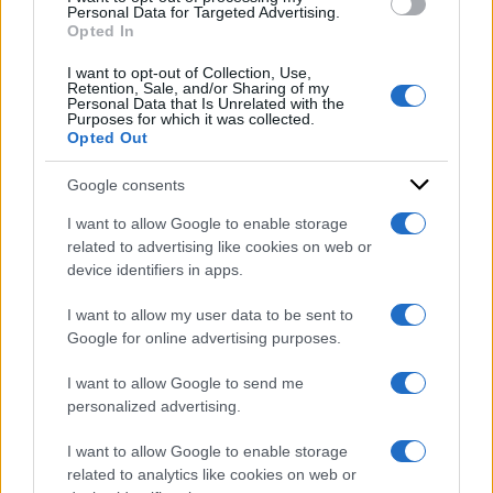
consent section.
Personal Data for Targeted Advertising.
di:
Redazione
-
25 Giugno 2025
Opted In
Condividi l'articolo
I want to opt-out of Collection, Use,
Retention, Sale, and/or Sharing of my
Personal Data that Is Unrelated with the
don Franco Reverberi
Purposes for which it was collected.
Opted Out
Google consents
I want to allow Google to enable storage
related to advertising like cookies on web or
device identifiers in apps.
I want to allow my user data to be sent to
Google for online advertising purposes.
I want to allow Google to send me
personalized advertising.
I want to allow Google to enable storage
related to analytics like cookies on web or