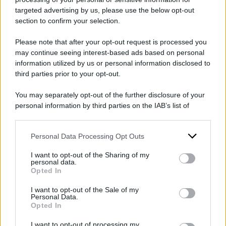
Secondo le testimonianze dei sopravvissuti alla
targeted advertising by us, please use the below opt-out
dittatura, Reverberi era un assiduo
section to confirm your selection.
frequentatore dei centri di detenzione: il
Please note that after your opt-out request is processed you
sacerdote italiano, a volte vestito in divisa
may continue seeing interest-based ads based on personal
militare, avrebbe
assistito impassibile a
information utilized by us or personal information disclosed to
third parties prior to your opt-out.
numerosi episodi di torture sui prigionieri
.
Un testimone, Mario Bracamonte, originario di
You may separately opt-out of the further disclosure of your
Salto de Las Rosas, raccontò che una volta
personal information by third parties on the IAB’s list of
downstream participants.
venne torturato per una notte intera e il giorno
dopo Reverberi lo trovò sdraiato a terra pieno di
Personal Data Processing Opt Outs
This information may also be disclosed by us to third parties
on the IAB’s List of Downstream Participants that may further
sangue e non fece nulla: in altri casi invece
I want to opt-out of the Sharing of my
disclose it to other third parties.
personal data.
avrebbe assistito alle torture tenendo in mano
Opted In
Please note that this website/app uses one or more Google
una Bibbia, dicendo alle vittime della dittatura
services and may gather and store information including but
I want to opt-out of the Sale of my
che la volontà di Dio era che dicessero ai
Personal Data.
not limited to your visit or usage behaviour. You may click to
Opted In
grant or deny consent to Google and its third-party tags to
torturatori le informazioni che cercavano.
use your data for below specified purposes in below Google
I want to opt-out of processing my