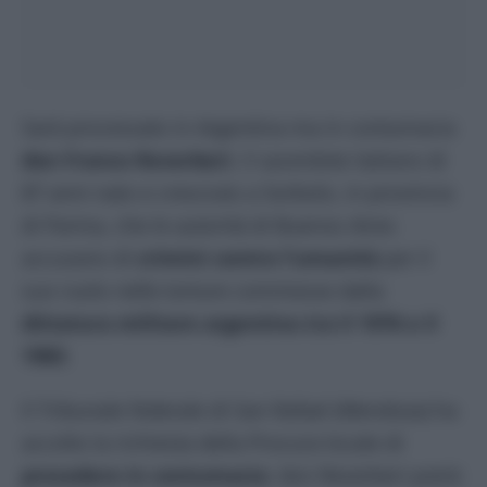
Sarà processato in Argentina ma in contumacia
don Franco Reverberi
, il sacerdote italiano di
87 anni nato e cresciuto a Sorbolo, in provincia
di Parma, che le autorità di Buenos Aires
accusano di
crimini contro l’umanità
per il
suo ruolo nelle torture commesse dalla
dittatura militare argentina tra il 1976 e il
1983
.
Il Tribunale federale di San Rafael (Mendoza) ha
accolto la richiesta della Procura locale di
procedere in contumacia
: don Reverberi potrà