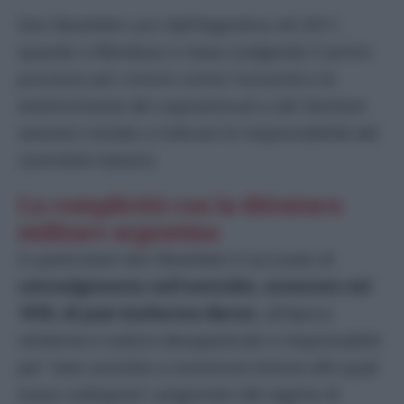
Don Reverberi uscì dall’Argentina nel 2011,
quando a Mendoza si stava svolgendo il primo
processo per crimini contro l’umanità e le
testimonianze dei sopravvissuti e dei familiari
avevano iniziato a indicare le responsabilità del
sacerdote italiano.
La complicità con la dittatura
militare argentina
In particolare don Reverberi è accusato di
coinvolgimento nell’omicidio, avvenuto nel
1976, di Josè Guillermo Beron
, all’epoca
ventenne e tuttora desaparecido e responsabile
per “aver assistito a numerose torture alle quali
erano sottoposti i prigionieri del regime di