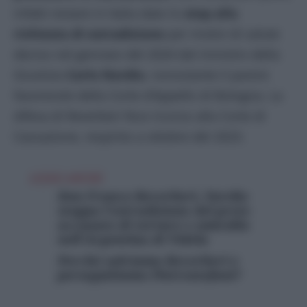
infatti restare in Italia dato lo
stop alla
richiesta di estradizione
per motivi di salute
deciso nel gennaio del 2024 dal ministro della
Giustizia
Carlo Nordio
, nonostante il parere
favorevole della Corte d’Appello di Bologna. La
difesa di Reverberi fece ricorso alla Corte di
Cassazione, respinto a ottobre del 2023.
LEGGI ANCHE
Don Franco Reverberi, Nordio
stoppa l’estradizione del prete
accusato di torture e omicidio
nell’Argentina di Videla
Perché salviamo Reverberi e
perseguitiamo Pietrostefani?