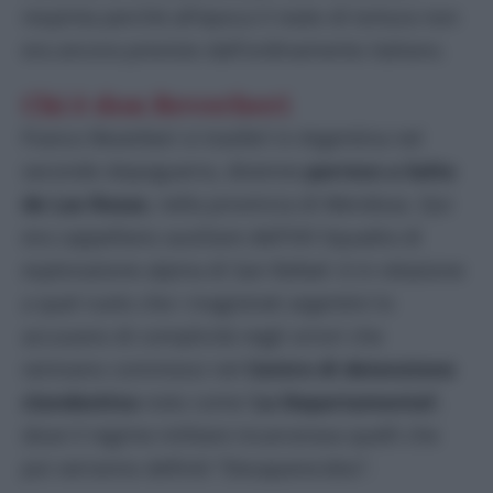
respinta perché all’epoca il reato di tortura non
era ancora previsto dall’ordinamento italiano.
Chi è don Reverberi
Franco Reverberi si trasferì in Argentina nel
secondo dopoguerra, divenne
parroco a Salto
de Las Rosas
, nella provincia di Mendoza. Qui
era cappellano ausiliare dell’VIII Squadra di
esplorazione alpina di San Rafael: è in relazione
a quel ruolo che i magistrati argentini lo
accusano di complicità negli orrori che
venivano commessi nel
Centro di detenzione
clandestina
noto come ‘
La Departamental
‘,
dove il regime militare incarcerava quelli che
poi verranno definiti “Desaparecidos”.