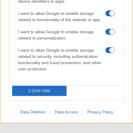
device identifiers in apps.
I want to allow Google to enable storage
related to functionality of the website or app.
I want to allow Google to enable storage
related to personalization.
ACCEDI
ABBONATI
I want to allow Google to enable storage
related to security, including authentication
IRAN
MIGRANTI
GAZA
UCRAINA
functionality and fraud prevention, and other
MONDIALI 2026
user protection.
Redazione
Sitemap
Taglist
Privacy
Cookie Policy
CONFIRM
Termini e condizioni
Testata iscritta alla Sezione Stampa del Tribunale di Roma al
n. 243/48. ISSN 2975-0059
Data Deletion
Data Access
Privacy Policy
Editore: Romeo Editore srl - PIVA 09250671212
Preferenze Privacy