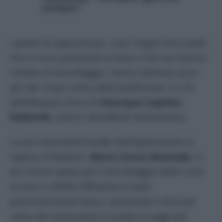
tornare”
I partiti di opposizione, o per meglio dire quelli
che si sono presentati al voto e che non hanno
invitato al boicottaggio, hanno ottenuto poco
più del 14 per cento delle preferenze, il 5,18
dall’Alleanza Única di
Henrique Capriles
Radonski
, storico dissidente venezuelano.
La più importante leader dell’opposizione al
regime di Maduro,
María Corina Machado
, si
era invece spesa per il boicottaggio delle urne:
al voto in effetti l’affluenza è stata
particolarmente bassa, solamente il 42,6 per
cento dei venezuelani è andati ai seggi per