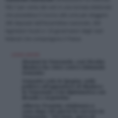
l’82,7 per cento dei voti in una tornata elettorale
che prevedeva il ricorso alle urne per eleggere
285 deputati dell’Assemblea nazionale, 260
legislatori locali e i 23 governatori degli stati
federali che compongono il Paese.
LEGGI ANCHE
Elezioni in Venezuela, così Nicolás
Maduro ha vinto contro Edmundo
Gonzales
Gonzales vola in Spagna, asilo
politico all’oppositore di Maduro:
in Venezuela crisi diplomatica con
Brasile e Argentina
Alberto Trentini, telefonata a
casa dopo 181 giorni in carcere in
Venezuela: “Sto bene, spero di