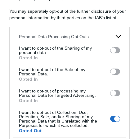
nella
Guayana Esequiba
, un territorio che
You may separately opt-out of the further disclosure of your
ufficialmente appartiene alla Guyana ma che il
personal information by third parties on the IAB’s list of
downstream participants.
Venezuela rivendica come proprio da oltre due
secoli. Rivendicazioni che si sono fatte più
Personal Data Processing Opt Outs
This information may also be disclosed by us to third parties
on the IAB’s List of Downstream Participants that may further
evidenti da alcuni decenni, dopo la scoperta di
I want to opt-out of the Sharing of my
disclose it to other third parties.
personal data.
ingenti risorse naturali: per questo Maduro,
Opted In
Please note that this website/app uses one or more Google
come atto simbolico e di propaganda, ha
services and may gather and store information including but
I want to opt-out of the Sale of my
aggiunto il Guayana Esequiba al voto di
Personal Data.
not limited to your visit or usage behaviour. You may click to
Opted In
grant or deny consent to Google and its third-party tags to
domenica.
use your data for below specified purposes in below Google
I want to opt-out of processing my
consent section.
Personal Data for Targeted Advertising.
di:
Redazione
-
26 Maggio 2025
Opted In
Condividi l'articolo
I want to opt-out of Collection, Use,
Retention, Sale, and/or Sharing of my
Personal Data that Is Unrelated with the
nicolas maduro
venezuela
Purposes for which it was collected.
Opted Out