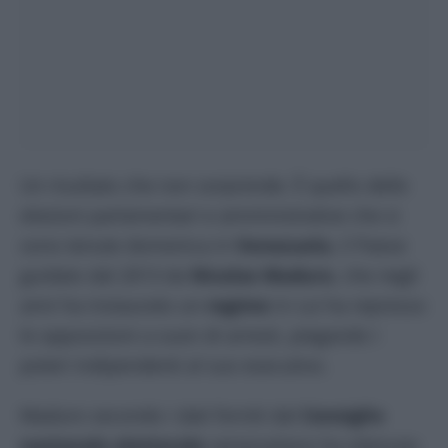
Un risultato che non sorprende. È quello delle
elezioni parlamentari e amministrative che si
sono tenute domenica in
Venezuela
, il Paese
guidato dal 2013 da
Nicolas Maduro
, che negli
anni ha instaurato un
regime
in cui ha represso
le opposizioni a suon di arresti, piegando i
poteri indipendenti al suo esecutivo.
Maduro secondo i dati forniti dal
Consiglio
nazionale elettorale
venezuelano ha ottenuto