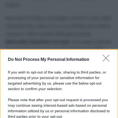
votare.
Machado ha fatto compagna contro il voto dalla
clandestinità, stato in cui è costretta per evitare
l’arresto: l’altro leader dell’opposizione,
Edmundo González Urrutia
, era invece dovuto
fuggire all’arresto dopo le presidenziali dello
scorso luglio, segnate da evidenti brogli.
Do Not Process My Personal Information
Tra brogli, repressione di ogni forma di
If you wish to opt-out of the sale, sharing to third parties, or
opposizione e boicottaggio, il risultato finale del
processing of your personal or sensitive information for
targeted advertising by us, please use the below opt-out
voto è stato un ovvio trionfo per Maduro: alle
section to confirm your selection.
amministrative il presidente è riuscito a far
Please note that after your opt-out request is processed you
eleggere i suoi candidati governatori del
Partito
may continue seeing interest-based ads based on personal
socialista unito del Venezuela
(Psuv) in
22 dei
information utilized by us or personal information disclosed to
third parties prior to your opt-out.
23 stati federali
. Maduro ha trionfato anche