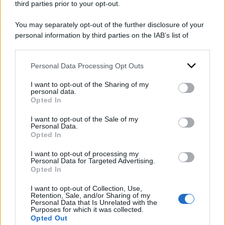
il suo stile brillante e inciviso”. Per Florindo
third parties prior to your opt-out.
Rubbettino, De Silva “ha saputo raccontare la
You may separately opt-out of the further disclosure of your
società con uno sguardo acuto e disincantato,
personal information by third parties on the IAB’s list of
trasformando il quotidiano in riflessione e
downstream participants.
sorriso”.
Personal Data Processing Opt Outs
This information may also be disclosed by us to third parties
on the IAB’s List of Downstream Participants that may further
A peggiorare le sue condizioni – era malato da
I want to opt-out of the Sharing of my
disclose it to other third parties.
personal data.
tempo di leucemia – una polmonite, secondo
Opted In
Please note that this website/app uses one or more Google
quanto riporta
Il Mattino
. Le sue pagine social
services and may gather and store information including but
I want to opt-out of the Sale of my
Personal Data.
not limited to your visit or usage behaviour. You may click to
sono state letteralmente invase da messaggi di
Opted In
grant or deny consent to Google and its third-party tags to
cordoglio.
use your data for below specified purposes in below Google
I want to opt-out of processing my
consent section.
Personal Data for Targeted Advertising.
Opted In
DI
Redazione Web
I want to opt-out of Collection, Use,
Retention, Sale, and/or Sharing of my
29 Dicembre 2024
Personal Data that Is Unrelated with the
Purposes for which it was collected.
Condividi l'articolo
Opted Out