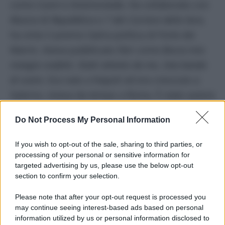
come
Cuore
e
Smemoranda
. Ha collaborato con
Musica
di
Repubblica
e
7
del
Corriere della Sera
,
ha vinto il premio Satira politica di Forte dei
Marmi. Aveva pubblicato libri come
Bocca mia
mangia confetti
,
Statti attento da me
,
Una banda
di scemi
. Era nato a Napoli ed era cresciuto a
Salerno, viveva da tempo a Roma. È stato autore
teatrale con Enrico Montesano, blogger,
Do Not Process My Personal Information
curatore di rubriche.
If you wish to opt-out of the sale, sharing to third parties, or
La casa editrice Rubettino Editore lo ha
processing of your personal or sensitive information for
ricordato su Instagram come una “figura
targeted advertising by us, please use the below opt-out
section to confirm your selection.
poliedrica
” e una “voce inconfondibile” del
“panorama culturale italiano” che aveva
Please note that after your opt-out request is processed you
may continue seeing interest-based ads based on personal
conquistato i “lettori di diverse generazioni con
information utilized by us or personal information disclosed to