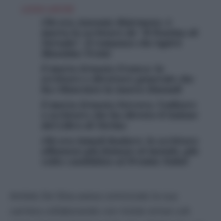
LEGGI ANCHE
Chi era Antonio Skármeta: è
morto lo scrittore de “Il Postino di
Neruda”, il romanzo che ispirò
Massimo Troisi
È morto Ernesto Franco: lo
scrittore e direttore generale che
ha rilanciato la nuova Einaudi
È morto Ernesto Ferrero: l’editore
e scrittore che ha diretto il Salone
del Libro di Torino
Chi era Ismail Kadare: lo scrittore
albanese più famoso al mondo, più
volte candidato al Premio Nobel
Amleto De Silva aveva cominciato la sua
carriera collaborando con riviste ormai cult