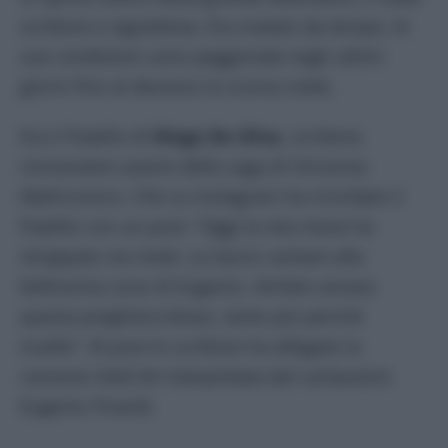
scrittore e vignettista. Era malato da tempo, le
sue condizioni sono peggiorate negli ultimi
giorni fino al decesso la scorsa notte.
Era il fratello di
Diego De Silva
, scrittore,
romanziere autore della saga di Vincenzo
Malinconico. Che su Instagram ha ricordato il
fratello con un post: “Oggi la vita mene ha
strappato via metà. La lascio cantare alla
bellissima voce di Eugenio. Amleto amava
questa preghiera blues, tanto più perché
inutile”. Al post lo scrittore ha allegato la
canzone
Hold On
interpretata dal cantautore
Eugenio Finardi.