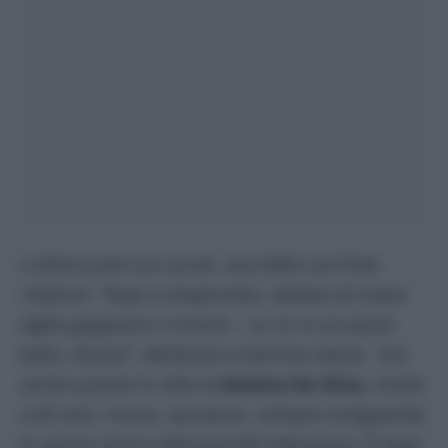
L’ultimo post sui social, una delle sue finte
citazioni. “Rupi a strapiombo, distese di massi
alghe grigiastre e smorte – Lo so io un posto
bello, dicesti”. Attribuita a Herman Hesse . Era
anche questo lo stile di
Amleto De Silva
, morto
a 65 anni. Ironia, sarcasmo, sempre inseguendo
lo spirito antico della grande letteratura. È stato