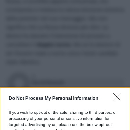
Russa, a sconfitta appena consumata, era
scomposta e rivelava la stessa tensione estrema
della premier nel suo messaggio. Ma non
significa che La Russa dicesse per dire. La
destra ha davvero l’intenzione di provare a
cancellare il
doppio turno.
Ma se le elezioni di
ieri fossero state a turno unico l’esito sarebbe
stato identico.
DI
David Romoli
26 Giugno 2024
Do Not Process My Personal Information
Condividi l'articolo
If you wish to opt-out of the sale, sharing to third parties, or
elezioni amministrative 2024
Elly Schlein
processing of your personal or sensitive information for
targeted advertising by us, please use the below opt-out
giorgia meloni