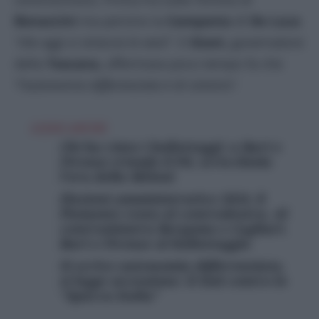
Bonaccini
ma persino la
Campania
di
De Luca
“che oggi si straccia le vesti”
. E
Giani,
governatore
della
Toscana,
affermava poco tempo fa che
“
l’autonomia differenziata è di sinistra”.
LEGGI ANCHE
Chi ha vinto i ballottaggi: a Bari e
Firenze trionfa il Pd, scricchiola
l’era della Meloni
Elezioni amministrative 2024, il
Piemonte resta al centrodestra. Al
centrosinistra Bergamo e Cagliari.
Bari e Firenze al ballottaggio
Si scrive autonomia differenziata,
si legge secessione: il Sud contro lo
“Spacca Italia”