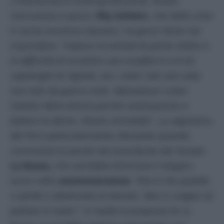
L’intemerata è controproducente. Rivela
insicurezza e paura.
Elly Schlein
, che dalle urne
è uscita vincitrice davvero, ha gioco facile nel
rispondere:
“Capisco la volontà di parlar d’altro e
la difficoltà di accettare una sconfitta 6 a 0 nei
capoluoghi di regione, ma i nostri toni non sono
mai stati da guerra civile. Abituiamoci a fare
l’analisi della vittoria perché continueremo a
battere la destra. Stiamo arrivando
”. La segretaria
del Pd è particolarmente sferzante quando
commenta le parole del presidente del Senato
La Russa,
che vorrebbe eliminare il doppio
turno nelle
amministrative:
“Non è che quando
si perde si aboliscono le elezioni. Non si scappa col
pallone in mano”.
In realtà la proposta di La