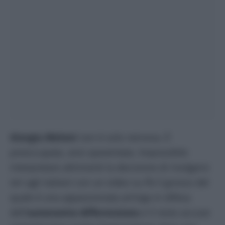
Giorgia Meloni
non è solo nervosa. È
preoccupata, anzi spaventata. Impossibile
interpretare altrimenti la decisione di rivolgersi
ieri agli italiani con un video su Fb il grosso del
quale è una appassionata arringa in difesa
dell’
autonomia differenziata
e il resto accuse