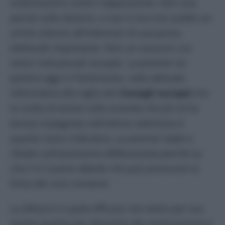
violentissime contro l’opposizione. Non una
parola sulle elezioni, e non si era mai audito un
simile silenzio all’indomani di una prova
elettorale importante. Non un sussurro sui
vertici istituzionali europei. La premier ne
parlerà oggi in Parlamento, nella abituale
informativa alla viglia dei
Consigli europei
ma
la scelta di tacere sulla vicenda che più la ha
tenuta impegnata nell’ultima settimana è
quanto meno indicativa. La premier batte e
ribatte sull’autonomia differenziata perché sa
che lì è il punto debole che può provocare la
frana dei suoi consensi.
La difesa è in parte efficace non tanto per suo
merito quanto per demerito del centrosinistra e