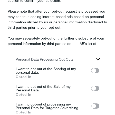
section to confirm your selection.
Please note that after your opt-out request is processed you
may continue seeing interest-based ads based on personal
POTREBBE INTERESSARTI ANCHE
information utilized by us or personal information disclosed to
third parties prior to your opt-out.
Referendum su autonomia
You may separately opt-out of the further disclosure of your
differenziata e premierato,
personal information by third parties on the IAB’s list of
cosi la sinistra può
downstream participants.
mandare a casa la Meloni
Personal Data Processing Opt Outs
This information may also be disclosed by us to third parties
on the IAB’s List of Downstream Participants that may further
di
David Romoli
I want to opt-out of the Sharing of my
disclose it to other third parties.
personal data.
Opted In
Please note that this website/app uses one or more Google
services and may gather and store information including but
I want to opt-out of the Sale of my
Ballottaggi, dopo il flop la
Personal Data.
not limited to your visit or usage behaviour. You may click to
Opted In
destra prova a cambiare le
grant or deny consent to Google and its third-party tags to
use your data for below specified purposes in below Google
carte: nel mirino la legge
I want to opt-out of processing my
consent section.
Personal Data for Targeted Advertising.
elettorale delle
Opted In