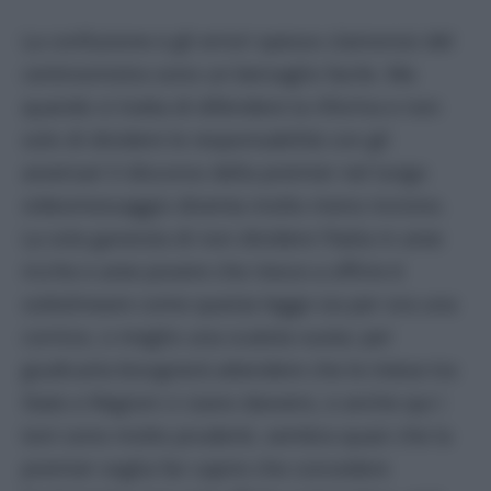
La confusione e gli errori spesso clamorosi del
centrosinistra sono un bersaglio facile. Ma
quando si tratta di difendere la riforma e non
solo di dividere le responsabilità con gli
avversari il discorso della premier nel lungo
videomessaggio diventa molto meno incisivo.
La sola garanzia di non dividere l’Italia in aree
ricche e aree povere che riesce a offrire è
sottolineare come questa legge sia per ora una
cornice, o meglio una scatola vuota: per
giudicarla bisognerà attendere che le intese tra
Stato e Regioni ci siano davvero, e anche qui i
toni sono molto prudenti, sembra quasi che la
premier voglia far capire che concedere