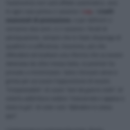
l’autonomia non sarà affatto automatico, anzi.
In ogni caso prima ci saranno i
Lep
,
i
Livelli
essenziali di prestazione
, e per definirli ci
vorranno due anni, e ci saranno i fondi di
perequazione, sempre che lo Stato disponga di
quattrini a sufficienza. Insomma, più che
difendere ed esaltare una riforma che sa essere
detestata da oltre mezza Italia, la premier ha
provato a minimizzare. Salvo ritrovare verve e
grinta per accusare l’opposizione di essere
“irresponsabile”,
di usare
“toni da guerra civile”
, di
volerla addirittura vedere
“massacrata e appesa a
testa in giù”
, di voler solo
“difendere lo status
quo”.