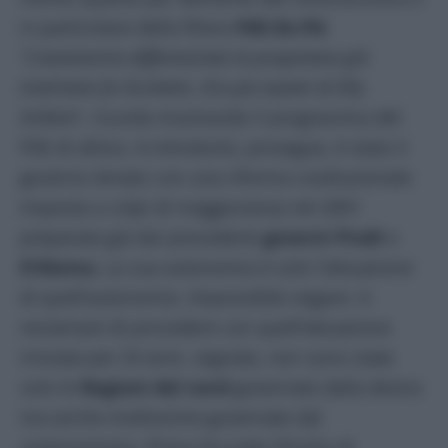
in particolare della filiera
PdS-Ds-Pd.
“L’autonomia differenziata la proponeva già
trent’anni fa Occhetto. Era più avanti di Elly
Schlein
”, ricorda mostrando il programma del
PdS di allora. A introdurla, prosegue, è stato il
governo Amato con una riforma costituzionale
imposta a colpi di maggioranza nel 2001
preparata già dai precedenti
governi Prodi
e
D’Alema.
La sua autonomia è solo l’attuazione
di quell’autonomia. Impossibile negare. A
reclamare di procedere con quell’attuazione
rinviata per 23 anni, segnala, non sono state
solo le
Regioni del nord
governate dalla destra
ma anche moltissime governate dal
centrosinistra. Prima fra tutte l’Emilia di