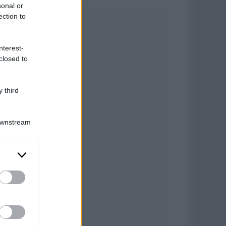
sonal or
ection to
nterest-
closed to
 third
Downstream
er and store
to grant or
ed purposes