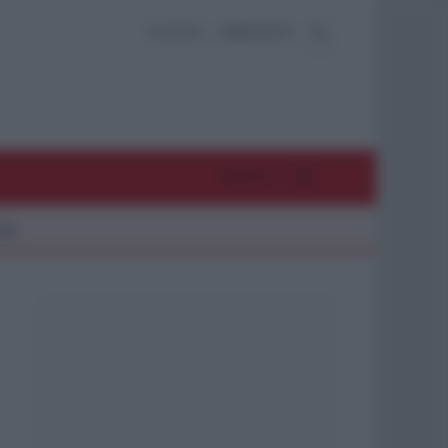
ACCEDI
ABBONATI
MENU
26