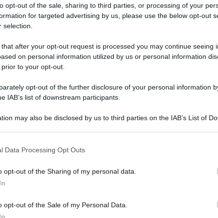
to opt-out of the sale, sharing to third parties, or processing of your per
formation for targeted advertising by us, please use the below opt-out s
 selection.
 that after your opt-out request is processed you may continue seeing i
ased on personal information utilized by us or personal information dis
 prior to your opt-out.
rately opt-out of the further disclosure of your personal information by
he IAB’s list of downstream participants.
tion may also be disclosed by us to third parties on the IAB’s List of 
 that may further disclose it to other third parties.
w coronavirus at Chatuchak Market in Bangkok, Thailand, Friday, March 20, 2020.
 that this website/app uses one or more Google services and may gath
l Data Processing Opt Outs
derate symptoms. For some it can cause more severe illness. (AP Photo/Sakchai
including but not limited to your visit or usage behaviour. You may click 
 to Google and its third-party tags to use your data for below specifi
o opt-out of the Sharing of my personal data.
ogle consent section.
li morti tra gatti, cani, rettili e altri animali
In
Thailandia
, è andato in fiamme il famosissimo
o opt-out of the Sale of my Personal Data.
 anche una meta turistica, destinazione fissa di
In