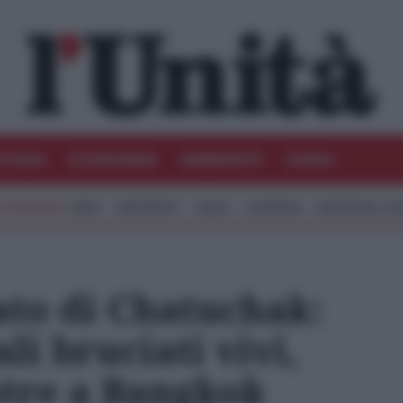
STIZIA
ECONOMIA
AMBIENTE
VIDEO
IRAN
MIGRANTI
GAZA
UCRAINA
MONDIALI 20
ato di Chatuchak:
li bruciati vivi,
stre a Bangkok