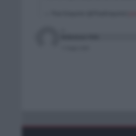
— Thai Enquirer (@ThaiEnquirer)
Ju
DI
Redazione Web
11 Giugno 2024