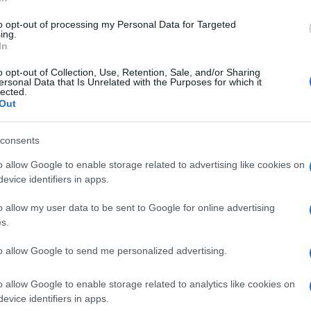
. Si trova a nord nella metropoli. L’incendio ha
to opt-out of processing my Personal Data for Targeted
rciali, potrebbe essere stato scatenato proprio da un
ing.
In
i queste attività.
o opt-out of Collection, Use, Retention, Sale, and/or Sharing
ersonal Data that Is Unrelated with the Purposes for which it
sitato ogni fine settimana da quasi
200mila
visitatori
lected.
Out
el Sud-Est asiatico. Ospita animali domestici come
ali esotici come uccelli, ratti, pitoni e gechi. Da
consents
egli animalisti per via delle condizioni in cui
o allow Google to enable storage related to advertising like cookies on
ente senior della
PETA
(People for the Ethical
evice identifiers in apps.
chiarato: “Per oltre un decennio, la PETA ha chiesto
o allow my user data to be sent to Google for online advertising
hatuchak, dove moltissimi animali sono sfruttati e
s.
l’urgente necessità di agire. Gli animali non sono
to allow Google to send me personalized advertising.
 nostro divertimento”.
o allow Google to enable storage related to analytics like cookies on
in fiamme la Alpitronic: l’azienda produce
evice identifiers in apps.