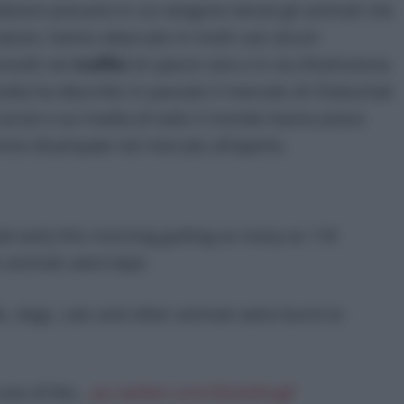
dizioni precarie in cui vengono tenuti gli animali che
ture, hanno attaccato in molti casi alcuni
nvolti nei
traffici
di specie rare e in via d’estinzione.
ndia ha descritto in passato il mercato di Chatuchak
ocial e sui media di tutto il mondo hanno preso
amme divampate nel mercato all’aperto.
ak early this morning gutting as many as 118
e animals were kept.
ds, dogs, cats and other animals were burnt to
 one of the…
pic.twitter.com/IQLAzIhugF