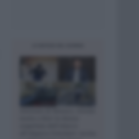
LE NOTIZIE DEL GIORNO
Attentato di Monaco, trovata
morta a Kiev la donna
sospettata dell’attacco
all’oligarca Ermolaev: uccisa