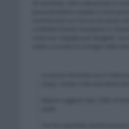
Gli animalisti, oltre a denunciare le con
provocherebbero malattie e morti prema
commercianti con l’accusa di essere coi
La Wildlife Friends Foundation in Thaila
come una “vergogna per Bangkok”. Sui s
subito a circolare le immagini delle fi
A massive fire broke out in Chatuch
shops, mostly in the area where liv
Reports suggests that 1,000s of bir
death.
The fire reportedly started because