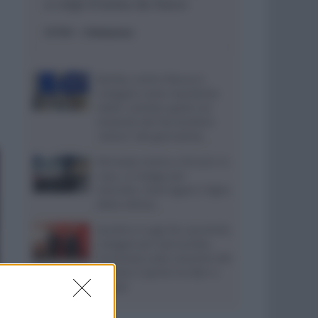
a colpi d’arma da fuoco
ESTERI
- di
Redazione
Bomba contro Ranucci,
indagato come mandante
Valter Lavitola: giallo sul
movente del faccendiere
“amico” del giornalista
Ritrovata morta a 59 anni in
casa, si indaga per
omicidio: interrogato il figlio
della vittima
Aurelio e Luigi De Laurentiis
indagati per bancarotta,
l’inchiesta sulla cessione del
portiere Caprile tra Bari e
Napoli