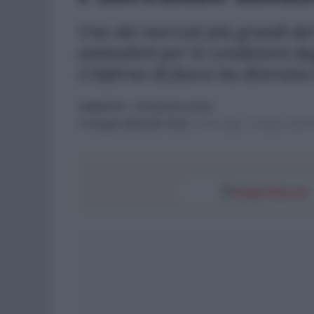
Uno dei mercati più grandi del
animalisti per le condizioni deg
L'inferno di fuoco ha distrutto
AMBIENTE
- di
Redazione Web
11 Giugno 2024 alle 16:23
-
Ultimo agg. 12 Giugno 2024 a
Google Discover