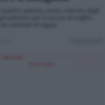
 Sud-Est asiatico, molto criticato dagli
li animali e per le accuse di traffici.
 un centinaio di negozi
Condividi l'articolo
lle 10:36
Segui l'Unità
Fonti Preferite