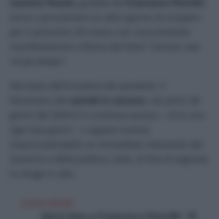
Camere Penali,
guidata da
Francesco Petrelli
,
torna a proclamare un altro giorno di sciopero
per il prossimo 20 marzo con concomitante
manifestazione a Roma dal titolo “
Carcere, non
c’è più tempo”.
Alla base dell’iniziativa dei penalisti, il
fenomeno dei
suicidi in carcere
: nei primi 58
giorni del 2024 è in continua ascesa – circa uno
ogni due giorni – e appare oramai
improcrastinabile un immediato intervento del
Governo e della politica, tutta, al fine di arginare
la strage in atto.
LEGGI ANCHE
Intervista a Francesco Petrelli: “Il