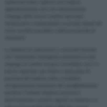
espiazione breve e operare una congrua
depenalizzazione, oltre che ridimensionare
l’impiego delle misure cautelari personali
intramurarie, riconducendole ai principi liberali del
minor sacrificio possibile e della presunzione di
innocenza”.
La delibera di astensione si conclude dicendo
che “
nonostante l’emergenza umanitaria in atto
imponga un cambio di passo immediato, non si è
ancora registrata una chiara e netta presa di
posizione del Governo volta a rimediare
all’ingravescente fenomeno del sovraffollamento”
pertanto
“l’Unione ribadisce con forza e
determinazione il proprio appello al Governo e a
tutte le forze parlamentari affinché si possa