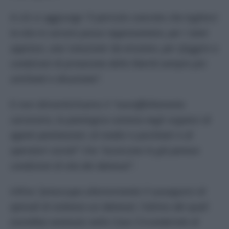
A ciò si aggiunge “
il pericolo concreto che togliersi
la vita in carcere possa rappresentare, per i tanti
oppressi, una ‘soluzione’ da emulare, per sfuggire a
condizioni di privazione della libertà sempre più
umilianti e disumane”
.
E non dimentichiamo il
“sovraffollamento
carcerario, la patologica carenza negli organici di
agenti penitenziari, di medici e psichiatri e di
operatori sociali”
che
“acuiscono le già penose
condizioni di vita dei detenuti”
.
Infine
“preoccupa ulteriormente il susseguirsi di
episodi di violenza sui detenuti, l’ultimo dei quali
(sarebbe) avvenuto nella Casa Circondariale di