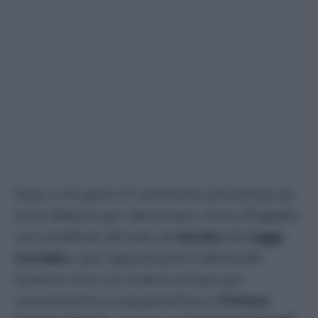
Dopo la tre giorni di astensione proclamata ad
inizio febbraio per denunciare i limiti all’appello
non modificati del tutto da
Nordio
alla
legge
Cartabia
e per stigmatizzare la deriva del
Governo verso un sistema sempre più
carcerocentrico e panpenalistico,
l’Unione