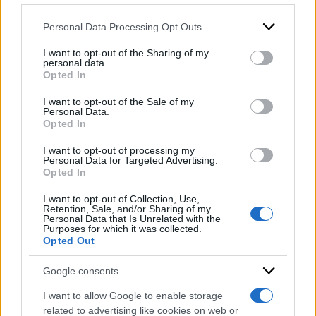
Ecco perché le carceri
vanno abolite, basta con le
Personal Data Processing Opt Outs
This information may also be disclosed by us to third parties
prigioni inferno
on the IAB’s List of Downstream Participants that may further
I want to opt-out of the Sharing of my
disclose it to other third parties.
di
Piero Sansonetti
personal data.
Opted In
Please note that this website/app uses one or more Google
services and may gather and store information including but
I want to opt-out of the Sale of my
Personal Data.
not limited to your visit or usage behaviour. You may click to
Opted In
Inaugurazione anno
grant or deny consent to Google and its third-party tags to
use your data for below specified purposes in below Google
giudiziario, tra riformine e
I want to opt-out of processing my
consent section.
Personal Data for Targeted Advertising.
manette silenzio sulla
Opted In
strage nelle carceri
I want to opt-out of Collection, Use,
di
Angela Stella
Retention, Sale, and/or Sharing of my
Personal Data that Is Unrelated with the
Purposes for which it was collected.
Opted Out
Google consents
I want to allow Google to enable storage
related to advertising like cookies on web or