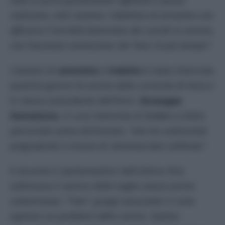
realizzare, tutti insieme, l’obiettivo di arrestare con
efficacia il terribile fenomeno dei suicidi in carcere,
con l’assoluta convinzione che ‘Non c’è più tempo’
”.
L’ipotesi di
amnistia
e
indulto
è stata rilanciata
qualche giorno fa anche dalla corrente di Area e
lo stesso presidente dell’Anm,
Giuseppe
Santalucia
, in una intervista al
Dubbio
a titolo
personale aveva dichiarato:
“non ho contrarietà
pregiudiziali a misure di clemenza ben calibrate”.
E durante il
‘parlamentino’
dell’ultimo fine
settimana il vertice delle toghe aveva anche
sottolineato: “
Tutti i gruppi associativi si sono
espressi sui problemi delle carceri. Questo