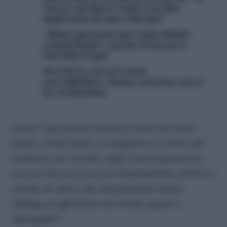
rinvio sui fuori ruolo è la fine
ingloriosa di una riforma”
“Meno garanzie per i più deboli,
scioperiamo”, parla Francesco
Petrelli (Ucpi)
Perché le carceri sono
sovraffollate, basta retorica serve
la rivoluzione
Inoltre “
ogni giorno trascorso senza che siano
attuati rimedi idonei a scongiurare la morte, per
malattia e per suicidio, negli istituti penitenziari
non può che accrescere le responsabilità, politica e
morale, di coloro che tale fenomeno hanno
l’obbligo di affrontare con rimedi urgenti e
inderogabili”
.