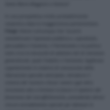
Santa Maria Maggiore a Venezia”.
In una prospettiva molto probabilmente
utopistica data la maggioranza parlamentare,
l’Ucpi
ritiene comunque che “
occorre
sensibilizzare l’opinione pubblica e, soprattutto,
persuadere il Governo, il Parlamento e la politica
tutta circa la necessità di adottare atti di clemenza
generalizzati, quali l’indulto o l’amnistia, legiferare
urgentemente in materia di concessione della
liberazione speciale anticipata, introdurre il
sistema del ‘numero chiuso’ ovvero ogni altro
strumento atto a limitare in futuro il ripetersi del
fenomeno del sovraffollamento, prevedendo altresì
misure extradetentive speciali per detenuti in