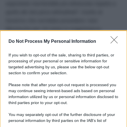
argomento meriterebbe più attenzione rispetto a
quello dei test psico-attitudinali”,
rivolto al
Governo che vorrebbe prevedere i test
Minnesota per chi entra in magistratura.
Do Not Process My Personal Information
DI
Angela Stella
If you wish to opt-out of the sale, sharing to third parties, or
5 Marzo 2024
processing of your personal or sensitive information for
Condividi l'articolo
targeted advertising by us, please use the below opt-out
section to confirm your selection.
carceri
carlo nordio
francesco petrelli
suicidi
Please note that after your opt-out request is processed you
may continue seeing interest-based ads based on personal
information utilized by us or personal information disclosed to
third parties prior to your opt-out.
POTREBBE INTERESSARTI ANCHE
You may separately opt-out of the further disclosure of your
personal information by third parties on the IAB’s list of
downstream participants.