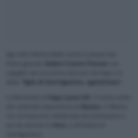
Agli oltre 50mila fedeli riuniti in piazza San
Pietro giovedì,
Robert Francis Prevost
con
orgoglio nel suo primo discorso da Papa si è
detto “
figlio di Sant’Agostino, agostiniano
”.
Il riferimento di
Papa Leone XIV
, il nome scelto
dal cardinale statunitense di
Boston
, il 69enne
con un trascorso ventennale da missionario e
poi da vescovo in
Perù
, è all’Ordine di
Sant’Agostino.