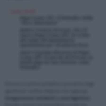
LEGGI ANCHE
Papa Leone XIV: il Pontefice della
“Pace disarmata”
Robert Francis Prevost, chi è il
nuovo Papa Leone XIV: la scelta
del nome del missionario
agostiniano per 20 anni in Perù
Qual è il primo discorso di Papa
Leone XIV: le parole di Prevost ai
fedeli dopo la sua elezione come
Pontefice
Prevost è il primo pontefice a provenire dagli
agostiniani, ordine religioso che segue gli
insegnamenti attribuiti a sant’Agostino
,
filosofo vissuto tra Nord Africa e Italia fra