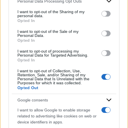
Mendel
, colui che nell’Ottocento scoprì alcuni
Personal Data Processing Opt Outs
This information may also be disclosed by us to third parties
on the IAB’s List of Downstream Participants that may further
dei principi fondamentali della genetica e che
I want to opt-out of the Sharing of my
disclose it to other third parties.
personal data.
ancora oggi viene ricordato con le note “leggi di
Opted In
Please note that this website/app uses one or more Google
Mendel”.
services and may gather and store information including but
I want to opt-out of the Sale of my
Personal Data.
not limited to your visit or usage behaviour. You may click to
di:
Redazione
-
9 Maggio 2025
Opted In
grant or deny consent to Google and its third-party tags to
use your data for below specified purposes in below Google
Condividi l'articolo
I want to opt-out of processing my
consent section.
Personal Data for Targeted Advertising.
Opted In
papa leone XIV
robert francis prevost
I want to opt-out of Collection, Use,
Retention, Sale, and/or Sharing of my
Personal Data that Is Unrelated with the
Purposes for which it was collected.
Opted Out
Google consents
I want to allow Google to enable storage
related to advertising like cookies on web or
device identifiers in apps.