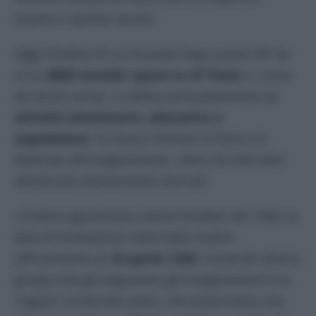
Quarto e Quinto secolo.
Oggi l’Ordine di cui fa parte Papa Leone XIV ha
circa
2800 membri sparsi in 47 Paesi
e, come
da secoli ormai, si dedica principalmente ad
attività missionarie, educative e
ospedaliere
: lo stesso Prevost in Perù si è
dedicato all’insegnamento, oltre che alle altre
attività più strettamente clericali.
L’Ordine agostiniano venne fondato nel 1200, la
data di fondazione viene fatta risalire
ufficialmente al
16 aprile 1243
, riunendo diversi
gruppi che già seguivano gli insegnamenti e la
“regola” scritta dal santo, che prescriveva una