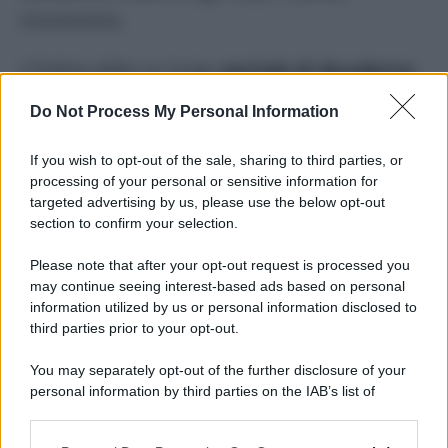
missionaria.
L’Ordine ebbe un lungo
periodo di decadenza
,
iniziato nel ‘700 quando l’
imperatore asburgico
Do Not Process My Personal Information
Giuseppe II
soppresse numerosi monasteri
agostiniani e ne sequestrò i beni: bisognerà
If you wish to opt-out of the sale, sharing to third parties, or
processing of your personal or sensitive information for
attendere la seconda metà del secolo
targeted advertising by us, please use the below opt-out
successivo per la
rinascita degli agostiniani,
section to confirm your selection.
sostenuta in particolare da Papa Leone XIII
.
Please note that after your opt-out request is processed you
may continue seeing interest-based ads based on personal
Tornando indietro nel tempo gli agostiniani più
information utilized by us or personal information disclosed to
celebri della storia sono stati
Martin Lutero
,
third parties prior to your opt-out.
che prima dello strappo con la Chiesa di Roma
You may separately opt-out of the further disclosure of your
per avviare la riforma protestante fu frate
personal information by third parties on the IAB’s list of
downstream participants.
agostiniano, ma anche l’abate boemo
Gregor