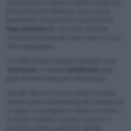
vita più austera e solitaria rispetto a quella più
diffusa nel primo Medioevo, ovvero quella
benedettina. L’invito arrivò in particolare da
Papa Innocenzo IV
, che chiese ad alcune
comunità eremitiche del Lazio a riunirsi in una
sola congregazione.
E in effetti l’Ordine nacque in principio come
“
eremitano
”, un Ordine
mendicante
come
quelli dei frati francescani e domenicani.
Solo dal 1968 non è più un ordine di eremiti,
mentre restano ovviamente gli altri obblighi che
la “regola” di sant’Agostino impone ai membri:
la castità, la povertà, la pratica ascetica, la
devozione a Maria e agli studi, l’attività