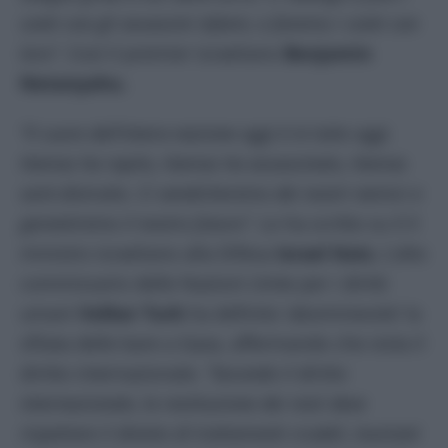
conti con gli assassini infami, e faremo i conti con
loro”.
Così il premier israeliano
Benjamin
Netanyahu.
“Il cuore dell’intera nazione oggi è in lutto oggi.
Hamas ha rapito, Hamas ha assassinato, Hamas
sarà distrutto. Ci vendicheremo dei nostri nemici e
garantiremo il nostro futuro”.
Lo ha scritto su X il
ministro israeliano alla Difesa
Israel Katz.
L’alto
commissario delle Nazioni Unite per i diritti
umani
Volker Turk
ha definito ‘abominevole’ la
sfilata delle bare a Gaza, affermando che viola il
diritto internazionale.
“Secondo il diritto
internazionale, la restituzione dei resti deve
rispettare il divieto di trattamenti crudeli, inumani