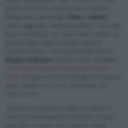
esercito li ha uccisi insieme ai loro carcerieri»
.
Rivolgendosi alle famiglie
Bibas
e
Lifshitz,
Hamas aggiunge:
«Avremmo preferito i vostri figli
fossero tornati vivi, ma i vostri leader militari e di
governo hanno scelto di ucciderli invece di
riportarli indietro».
Nel novembre del 2023 le
Brigate al-Qassam,
braccio armato di Hamas,
avevano già accusato Israele di aver ucciso i
Bibas,
la mamma e i suoi due figli, in un attacco
aereo. Israele non ha mai confermato che
fossero morti.
“
Questo è un momento di angoscia e dolore. Il
cuore di un intero popolo è in frantumi. A nome
dello Stato di Israele, chino la testa e chiedo