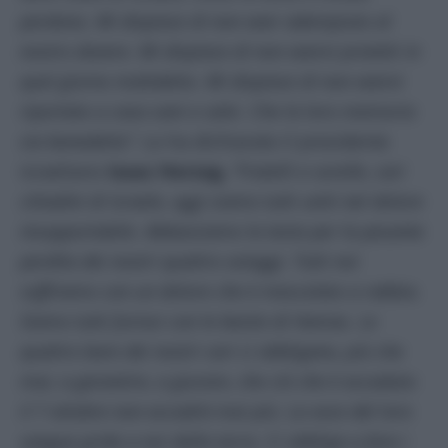
perdono. Mi dispiace di non aver adempiuto al
nostro dovere. Mi dispiace di non avervi protetti in
quel giorno maledetto. Mi dispiace di non avervi
riportato a casa sani e salvi. Che la loro memoria
sia benedetta”.
Lo ha dichiarato il presidente
israeliano
Isaac Herzog.
“Fratelli e sorelle, cari
cittadini di Israele, oggi siamo tutti uniti nel dolore
insopportabile. Abbassiamo la testa per la pesante
perdita dei nostri quattro ostaggi. Tutti noi
soffriamo con un dolore che è mescolato a rabbia.
Siamo tutti furiosi con le bestie di Hamas. Le
quattro bare dei nostri cari ci obbligano, più che
mai, a garantire, a giurare, che ciò che è accaduto
il 7 ottobre non accadrà mai più. La voce del loro
sangue grida a noi dalla terra. Ci obbliga a fare i