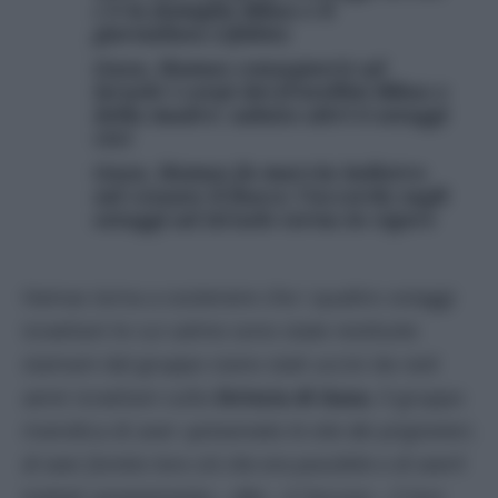
c’è la famiglia Bibas e il
giornalista Lifshitz
Gaza, Hamas consegnerà ad
Israele i corpi dei fratellini Bibas e
della madre: sabato altri 6 ostaggi
vivi
Gaza, Hamas fa marcia indietro
sul cessate il fuoco: l’accordo sugli
ostaggi ad Israele torna in vigore
Hamas torna a sostenere che i quattro ostaggi
israeliani le cui salme sono state restituite
stamani dal gruppo siano stati uccisi da raid
aerei israeliani sulla
Striscia di Gaza.
Il gruppo
rivendica di aver
«preservato le vite dei prigionieri,
di aver fornito loro ciò che era possibile e di averli
trattati umanamente». «Ma – è l’accusa – il loro