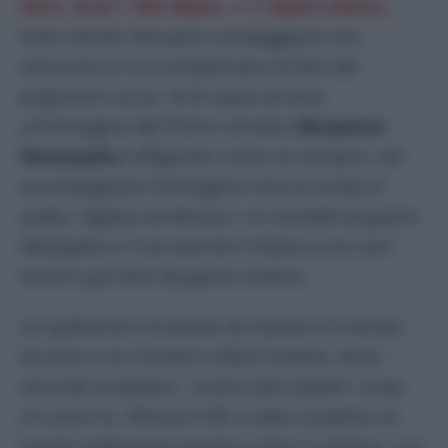
Shiri, Ariel
e
Kfir Bibas
, e di
Oded Lifshitz
.
Sullo sfondo del palco campeggiava uno
striscione in cui comparivano le foto dei
prigionieri uccisi. Al di sopra di esse,
un’immagine del Primo ministro
Benjamin
Netanyahu
raffigurato come un vampiro. Ad
accompagnare l’immagine c’era la scritta in
arabo, inglese ed ebraico:
«Il criminale di guerra
Netanyahu e il suo esercito li hanno uccisi con i
missili e gli aerei da guerra sionisti».
Lo spettacolo inscenato da Hamas si è tenuto
accanto a un cimitero a Bani Suheila, dove –
secondo
al Jazeera –
erano stati sepolti i corpi.
Un anno fa, riferisce l’Idf, è stato scoperto un
tunnel sotterraneo proprio sotto il cimitero, con