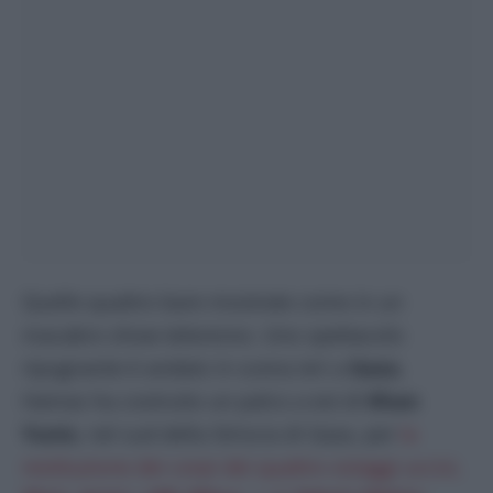
Quelle quattro bare mostrate come in un
macabro show televisivo. Uno spettacolo
ripugnante è andato in scena ieri a
Gaza.
Hamas ha costruito un palco a est di
Khan
Yunis
, nel sud della Striscia di Gaza, per
la
restituzione dei corpi dei quattro ostaggi uccisi,