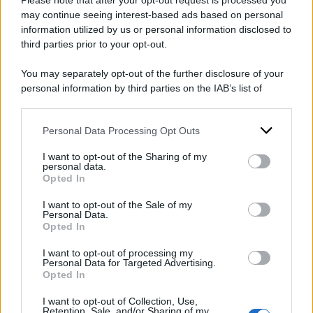
Please note that after your opt-out request is processed you
may continue seeing interest-based ads based on personal
information utilized by us or personal information disclosed to
POTREBBE INTERESSARTI ANCHE
third parties prior to your opt-out.
You may separately opt-out of the further disclosure of your
Rilasciati altri tre ostaggi
personal information by third parties on the IAB’s list of
da Hamas, Israele furioso
downstream participants.
con i mediatori per la calca:
Personal Data Processing Opt Outs
This information may also be disclosed by us to third parties
"Immagini dell'orrore"
on the IAB’s List of Downstream Participants that may further
I want to opt-out of the Sharing of my
disclose it to other third parties.
di
Redazione Web
personal data.
Opted In
Please note that this website/app uses one or more Google
services and may gather and store information including but
I want to opt-out of the Sale of my
Personal Data.
not limited to your visit or usage behaviour. You may click to
Opted In
Tregua a Gaza: come
grant or deny consent to Google and its third-party tags to
use your data for below specified purposes in below Google
prosegue lo scambio di
I want to opt-out of processing my
consent section.
Personal Data for Targeted Advertising.
ostaggi e quali sono i
Opted In
prossimi punti dell'accordo
I want to opt-out of Collection, Use,
di
Umberto De Giovannangeli
Retention, Sale, and/or Sharing of my