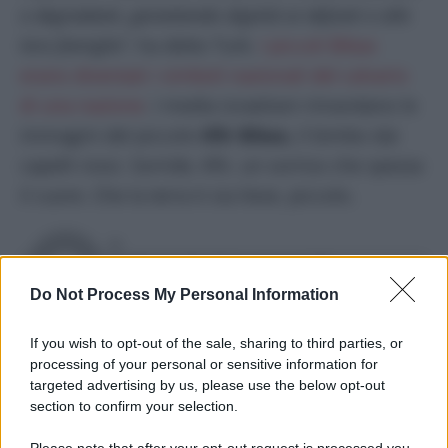
o degradanti, garantendo dignità ai defunti e alle
loro famiglie”
, ha detto Turk.
I piccoli Bibas
erano diventati i simboli nazionali del calvario
di una nazione
. I media israeliani rimandano le
immagini del piccolo
Kfir Bibas,
il bimbo dai
capelli rossi. Sorride, Kfir, un sorriso che spezza
il cuore. Che la terra ti sia lieve, piccolo.
DI
Umberto De Giovannangeli
Do Not Process My Personal Information
21 Febbraio 2025
Condividi l'articolo
If you wish to opt-out of the sale, sharing to third parties, or
processing of your personal or sensitive information for
benjamin netanyahu
gaza
hamas
israele
targeted advertising by us, please use the below opt-out
section to confirm your selection.
ostaggi