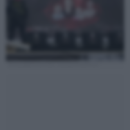
AP Photo/Abdel Kareem Hana – Associated Press/LaPresse