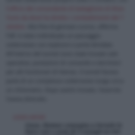
l’ufficio del comandante di battaglione di Khan
Yunis da dove ha diretto i combattimenti del 7
ottobre.
Alla fine di gennaio scorso, afferma
l’Idf, è stato individuato un passaggio
sotterraneo con esplosivi e porte blindate.
All’interno del tunnel sono state trovate sale
operative, postazioni di comando e dormitori
per alti funzionari di Hamas. Il tunnel faceva
parte di un complesso sotterraneo lungo circa
un chilometro. Dopo averlo trovato, l’esercito
l’aveva distrutto.
LEGGI ANCHE
Gaza, Hamas consegna a Israele le
bare con i corpi di 4 ostaggi uccisi: