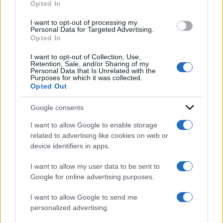
di:
Redazione
-
31 Gennaio 2025
Opted In
grant or deny consent to Google and its third-party tags to
use your data for below specified purposes in below Google
Condividi l'articolo
I want to opt-out of processing my
consent section.
Personal Data for Targeted Advertising.
Opted In
deepseek
intelligenza artificiale
I want to opt-out of Collection, Use,
Retention, Sale, and/or Sharing of my
Personal Data that Is Unrelated with the
Purposes for which it was collected.
Opted Out
Google consents
I want to allow Google to enable storage
related to advertising like cookies on web or
device identifiers in apps.
I want to allow my user data to be sent to
Google for online advertising purposes.
I want to allow Google to send me
personalized advertising.