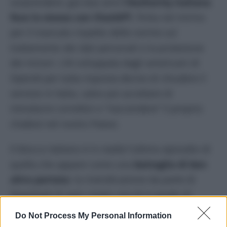
sorprendere: già due anni
l’Authority italiana
fece lo stesso con ChatGPT
, finita nel mirino
per il mancato rispetto delle norme sul
trattamento dei dati personali e la protezione
dei minori. L’AI sviluppata dagli americani di
OpenAI per tutta risposta decise di chiudere il
servizio in Italia, salvo poi accettare di
introdurre correttivi e “riaccendere” il proprio
chatbot nel nostro Paese.
Il blocco italiano è in realtà l’ultimo episodio di
quella che appare come una
battaglia di ben
altra portata
: la rivendicazione da parte di
DeepSeek di aver creato una AI in grado di
competere e per certi versi superare i suoi
Do Not Process My Personal Information
concorrenti più rinomati, da ChatGPT a Llama