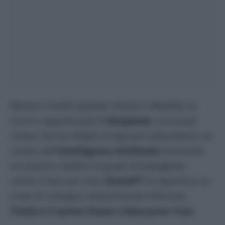
Mentre a livello globale infuria il dibattito su
rischi e opportunità di
DeepSeek
, la società
cinese che ha sfidato le big tech statunitensi sul
campo dell’
Intelligenza Artificiale
lanciando
un proprio chatbot in grado di battagliare
contro il ben più noto
ChatGPT
di OpenAI (a un
costo di sviluppo notevolmente inferiore),
l’Italia è il primo Paese a bloccarne l’uso
.