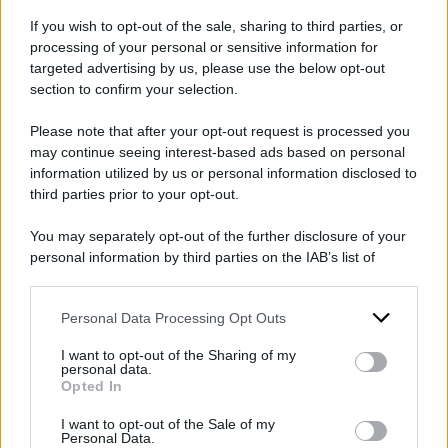
3.1 di Meta, spendendo però per il suo sviluppo
If you wish to opt-out of the sale, sharing to third parties, or
processing of your personal or sensitive information for
un decimo di quanto investito dalle controparti
targeted advertising by us, please use the below opt-out
Usa, potrebbe provocare una
“rottura” nel
section to confirm your selection.
promettente mercato
dell’Intelligenza
Please note that after your opt-out request is processed you
Artificiale per ora dominato dagli Stati Uniti.
may continue seeing interest-based ads based on personal
information utilized by us or personal information disclosed to
Non a caso gli stessi giganti “made in Usa”
third parties prior to your opt-out.
accusano la controparte cinese di aver copiato il
You may separately opt-out of the further disclosure of your
loro lavoro tramite “
distillazione
”, violando
personal information by third parties on the IAB’s list of
downstream participants.
così la proprietà intellettuale di OpenAI. Una
procedura di per sé non illegale, ma che come
Personal Data Processing Opt Outs
This information may also be disclosed by us to third parties
on the IAB’s List of Downstream Participants that may further
specifica la stessa ChatGPT, non può consentire
I want to opt-out of the Sharing of my
disclose it to other third parties.
personal data.
agli utenti di “copiare o utilizzare l’output per
Opted In
Please note that this website/app uses one or more Google
sviluppare modelli concorrenti”
services and may gather and store information including but
I want to opt-out of the Sale of my
Personal Data.
not limited to your visit or usage behaviour. You may click to