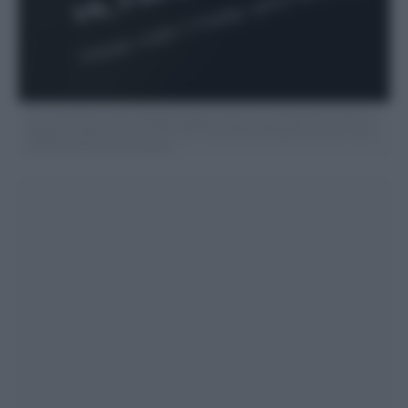
The smartphone apps DeepSeek page is seen on a smartphone screen in
Beijing, Tuesday, Jan. 28, 2025. (AP Photo/Andy Wong) Associated Press /
LaPresse Only italy and Spain