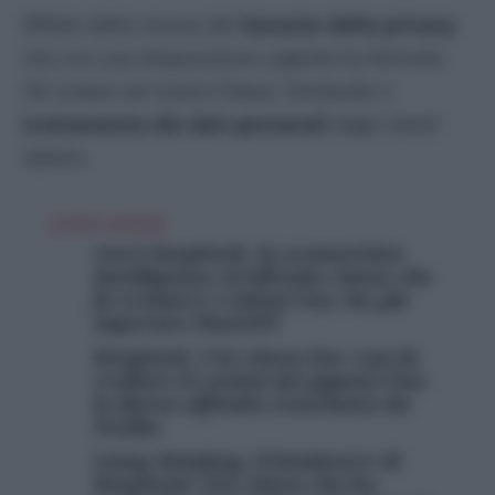
Effetto della mossa del
Garante della privacy
che con una disposizione urgente ha fermato
l’AI cinese nel nostro Paese, limitando il
trattamento dei dati personali
degli utenti
italiani.
LEGGI ANCHE
Cos’è DeepSeek, la sconosciuta
Intelligenza Artificiale cinese che
fa tremare i colossi Usa: ha già
superato ChatGPT
DeepSeek, l’AI cinese low cost fa
crollare le azioni dei giganti Usa:
la Borsa affonda trascinata da
Nvidia
Liang Wenfeng, il fondatore di
DeepSeek: l’IA cinese che ha