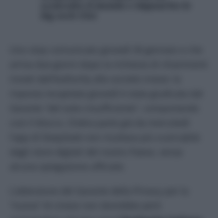
sconvolto il mondo e impaurito le
big tech USA
Uno stop comunicato giovedì 30 gennaio e che
arriva due giorni dopo la richiesta di chiarimenti
inviati dall’Authority alla società cinese: la
risposta recapitata giovedì è stata giudicata dal
Garante “del tutto insufficiente”, comportando
così il blocco. D’altra parte già da mercoledì
l’app di DeepSeek non risultava più scaricabile
dagli store digitali del nostro Paese, senza
alcuna spiegazione ufficiale.
L’attenzione del Garante della Privacy per la
“nuova” AI cinese non dovrebbe però