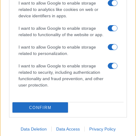
I want to allow Google to enable storage
related to analytics like cookies on web or
device identifiers in apps.
I want to allow Google to enable storage
related to functionality of the website or app.
ACCEDI
ABBONATI
I want to allow Google to enable storage
related to personalization.
IRAN
MIGRANTI
GAZA
UCRAINA
MONDIALI 2026
I want to allow Google to enable storage
related to security, including authentication
functionality and fraud prevention, and other
Redazione
Sitemap
Taglist
Privacy
Cookie Policy
user protection.
Termini e condizioni
Testata iscritta alla Sezione Stampa del Tribunale di Roma al
n. 243/48. ISSN 2975-0059
CONFIRM
Editore: Romeo Editore srl - PIVA 09250671212
Preferenze Privacy
Data Deletion
Data Access
Privacy Policy