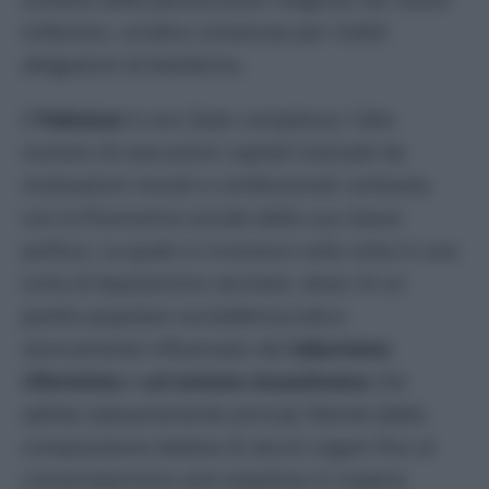
millennio, un’altra convenuta per risibili
allegazioni di blasfemia.
Il
Pakistan
è uno Stato complesso; l’alto
numero di esecuzioni capitali travisate da
motivazioni morali e confessionali contrasta
con la fisionomia sociale della sua classe
politica. La quale si riconosce sulla carta in una
sorta di bipolarismo secolare, dove c’è un
partito popolare socialdemocratico
storicamente influenzato dal
laburismo
riformista
e
un’unione musulmana
che
adotta statuariamente principi liberali (dalla
composizione elettiva di alcuni organi fino al
conservatorismo anti-statalista in materia