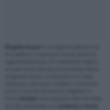
Shagufta Kausar
è una signora pakistana col
viso paffuto e i lineamenti marcati da poche
rughe d’espressione. Un trattamento estetico
che può venire solo da una sconfinata fiducia
nel genere umano. Le pressioni cui è stata
sottoposta, altrimenti, avrebbero invecchiato
corpo e cuore di chicchessia. Shagufta e il
marito
Shafqat
hanno passato sette anni della
loro vita attendendo una
condanna a morte