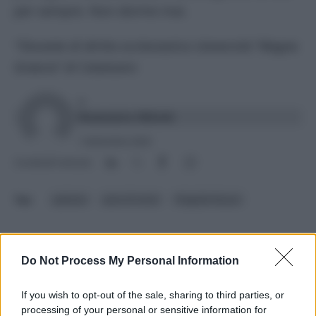
per sempre. Non dorme mai.
*Docente di diritto ecclesiastico Università “Magna
Graecia” di Catanzaro
DI
Domenico Bilotti
1 Settembre 2024
Condividi l'articolo
pakistan
pena di morte
Shagufta Kausar
Do Not Process My Personal Information
POTREBBE INTERESSARTI ANCHE
If you wish to opt-out of the sale, sharing to third parties, or
Pakistan, al governo c’è il
processing of your personal or sensitive information for