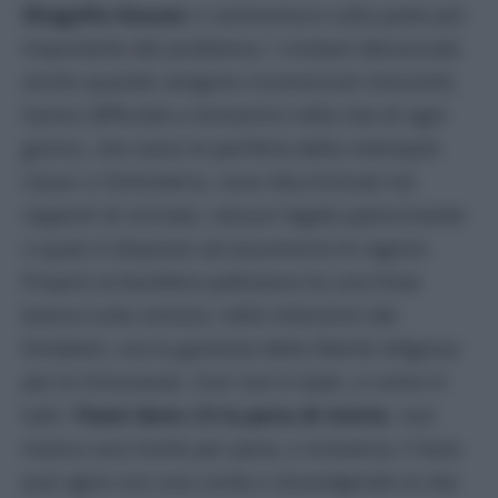
Shagufta Kausar
ci ammonisce sulla parte più
importante del problema: i cristiani denunciati,
anche quando vengono riconosciuti innocenti,
hanno difficoltà a reinserirsi nella vita di ogni
giorno, che siano le periferie della metropoli
Caraci o l’entroterra, sono discriminati nei
rapporti di vicinato, nessun legale patrocinante
o quasi è disposto ad assumerne le ragioni.
Proprio la bandiera pakistana ha una linea
bianca sulla sinistra: nelle intenzioni dei
fondatori, era la garanzia della libertà religiosa
per le minoranze. Così non è stato, e come in
tutti i
Paesi dove c’è la pena di morte
, non
manca una morte per pena, e viceversa: il boia
può agire con una corda o stravolgendo la vita