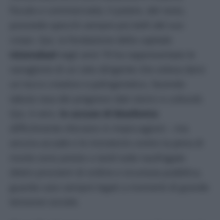
fiscale e commerciale). Il potere, del resto,
possiede specchi sempre più belli del suo
corpo. Qui, la fondazione della capitale
Islamabad
negli anni 70 ha rappresentato le
vanaglorie di un ceto dirigente che voleva darsi
un tocco creativo e palingenetico, facendo
tabula rasa dei pregressi dati storici e culturali.
Qui, è vero,
le accuse di blasfemia
difficilmente sfociano in impiccagioni – ma
ancora accade e le moratorie contro la pena di
morte sono presto o tardi tutte naufragate
dietro proclami di ordine e sicurezza pubblica,
guarda caso sempre legati a momenti di grande
tensione sociale.