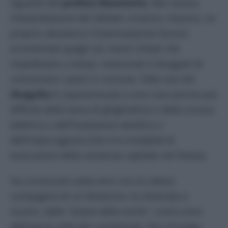
riguardi del
profeta Maometto
. Ben strana
interpretazione del dettato coranico classico, se
proprio attraverso l’islamizzazione furono
accantonati quegli usi clanici tribali che
impedivano a storpi, menomati e disagiati di
consumare i pasti in comune. Fatto sta che
Shagufta
è sopravvissuta a una cosa ancora più
difficile della lama di ghigliottina o della scossa
elettrica o dell’inalazione venefica o
dell’impiccagione (che è la modalità di
esecuzione della sentenza capitale nel Paese).
Ha convissuto sette anni con la cattiva
compagnia di un fantasma: la chiamata a
recarsi, dalle
“stanze della morte
”, come sono
definite le celle dei condannati, fino al luogo