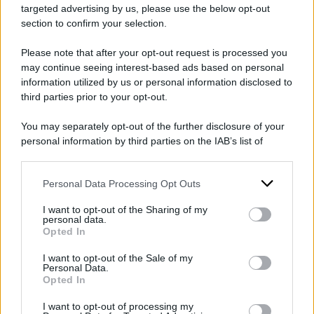
targeted advertising by us, please use the below opt-out
boia: così nel quinto Paese
section to confirm your selection.
più popolato al mondo la
libertà è blafesma
Please note that after your opt-out request is processed you
may continue seeing interest-based ads based on personal
di
Domenico Bilotti
information utilized by us or personal information disclosed to
third parties prior to your opt-out.
You may separately opt-out of the further disclosure of your
Pena di morte per droga:
personal information by third parties on the IAB’s list of
467 esecuzioni nel 2023
downstream participants.
di
Leonardo Fiorentini
Personal Data Processing Opt Outs
This information may also be disclosed by us to third parties
on the IAB’s List of Downstream Participants that may further
I want to opt-out of the Sharing of my
disclose it to other third parties.
personal data.
Opted In
Please note that this website/app uses one or more Google
Storia di Shahjahan
services and may gather and store information including but
I want to opt-out of the Sale of my
Bhuiyan, il boia più spietato
Personal Data.
not limited to your visit or usage behaviour. You may click to
Opted In
del Bangladesh: da
grant or deny consent to Google and its third-party tags to
use your data for below specified purposes in below Google
carcerato ha effettuato
I want to opt-out of processing my
consent section.