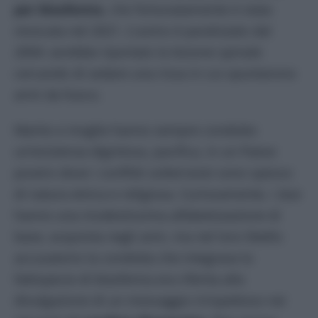
per blasfemia
, che fortunatamente è stata
revocata nel 2021. L’uomo è paralizzato dal
2004: avrebbe riportato la lesione spinale
cercando di sedare una rissa in cui spuntarono
armi da fuoco.
Marito e moglie hanno sempre condotto
un’esistenza dignitosa, pacifica, in un Paese
povero dove i conflitti sotterranei sono spesso
di natura etnica e religiosa. Curiosamente, i due
hanno una modestissima alfabetizzazione di
base, acquisita negli anni, ma nel loro libello
accusatorio la condotta che integrava la
fattispecie di blasfemia era riferita alla
divulgazione di un messaggio irrispettoso nei