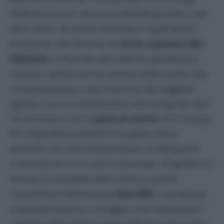
dell’esecuzione. Senza possibilità giuridica, per
altro verso, di essere assistita in quell’atroce
momento. Per fortuna, la
Corte suprema del
Pakistan
è ritornata alla dottrina penalistica
classica, quella che ha sempre dato risalto alla
consapevolezza e alla volizione del soggetto
agente. Con un interessante overruling del 2021
ha ammesso che la
pena di morte
non realizza
fini di giustizia quando è irrogata contro
persone che non comprendano la fattispecie
criminosa di cui si sono macchiate. Shagufta ha
vissuto le stanzette della morte a poche
cancellate di distanza da
Asia Bibi
, una donna
di grande tenacia e coraggio che è diventata il
simbolo delle persecuzioni religiose nel nuovo