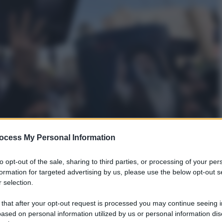
ocess My Personal Information
to opt-out of the sale, sharing to third parties, or processing of your per
 iraniana ha confermato che l’elicottero del
formation for targeted advertising by us, please use the below opt-out s
 selection.
o domenica in una regione montuosa a circa 60
: i resti sono stati rintracciati. dopo molte ore di
 that after your opt-out request is processed you may continue seeing i
ased on personal information utilized by us or personal information dis