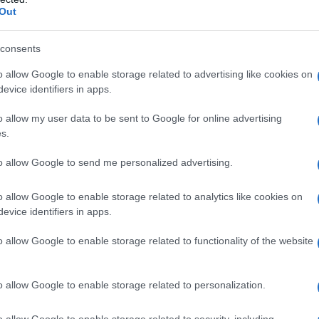
ro
Ilham Aliyev.
Out
niani avevano parlato di «
un brusco atterraggio»
consents
ero di Raisi non si era saputo più nulla e per molte
o allow Google to enable storage related to advertising like cookies on
lto difficoltose dalla fitta nebbia presente in quella
evice identifiers in apps.
ta.
o allow my user data to be sent to Google for online advertising
s.
n forti piogge, vento e nebbia con visibilità a meno
to allow Google to send me personalized advertising.
 dell’incidente, le stesse che hanno rallentato i
o allow Google to enable storage related to analytics like cookies on
evice identifiers in apps.
eamente sostituito dal vicepresidente del paese,
o allow Google to enable storage related to functionality of the website
alla Costituzione iraniana.
no alla Guida Suprema,
Ali Khamenei,
che ha
o allow Google to enable storage related to personalization.
egli Esteri iraniano
Hossein Amir-Abdollahian
è
o allow Google to enable storage related to security, including