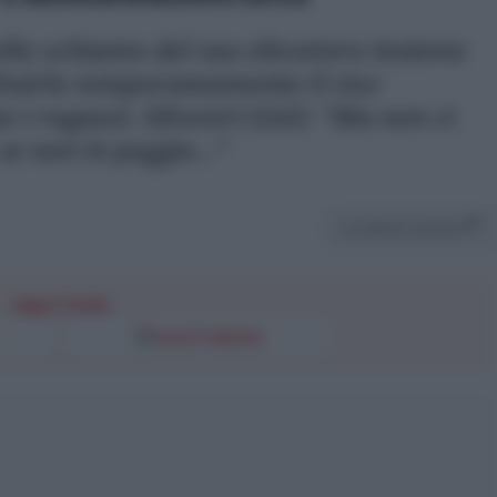
llo schianto del suo elicottero insieme
tituirlo temporaneamente il vice
 i ragazzi. Silvestri (IAI): “Ma non ci
e non in peggio...”
Condividi l'articolo
Segui l'Unità
Fonti Preferite