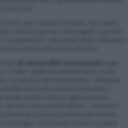
as è anche una mano lunga della Repubblica islamica,
lo stesso Iran”.
 interne, per il direttore di
Domino,” fino a questo
er rubricare le due morti come tragedia. È già stata
to il presidente Raisi, come previsto dalla Costituzione, e
e nulla cambierà nella postura del Paese”.
e dello
IAI
(
Istituto Affari Internazionali
) e oggi
ice a
l’Unità
–
grandi sommovimenti interni, se non
ere il successore di Raisi alla presidenza. Interessante
e potrebbe ambire alla successione dell’anziano e
equilibri di potere interni al regime teocratico-
 i due ruoli.
Il vero problema dell’Iran
– sottolinea il
à sostituita da un fascismo militarista dei Pasdaran.
se me le auguro. Perché quello iraniano è un popolo