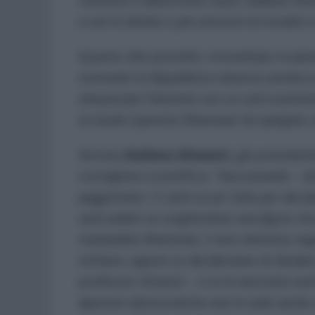
continua a infiammare Gaza, laddove Ham
e con lo diretto o per procura tra Israele e 
Quanto alle possibili, immediate ricadute
momento la Repubblica islamica sembra vol
annunciata l’elezione con cui sarà sostitui
la Guida Suprema Khamenei ha spiegato ch
Annota
Stefano Silvestri,
già president
consigliere scientifico:
“Non prevedo
– d
peggiorativi. Ci sarà un po’ lotta per decid
sarà vedere se sceglieranno una figura ch
malandato Khamenei, il vero dominus negli 
militare, oppure se decideranno di dividere
professor Silvestri –
è se la teocrazia sar
Aperture democratiche non le vedo anche 