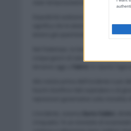
stato temporaneamente sostituito dal s
authenti
Dopodiché andranno organizzate nuove 
significa che le elezioni presidenziali 
tenersi già quest’estate.
Nel frattempo, la Guida Suprema della 
cinque giorni di lutto nazionale per la mo
terranno oggi a
Tabriz:
lo riporta l’age
Alla notizia prima dell’incidente e poi d
fuochi d’artificio fatti esplodere o di gio
repressioni governative sulla moralità c
L’incidente, osserva
Dario Fabbri,
dirett
s’inquadra
“in un momento di eccezionale 