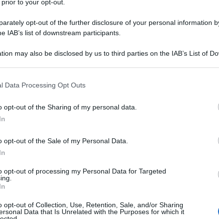
 prior to your opt-out.
nche il ministro degli Esteri iraniano,
Hossein Amir-
rately opt-out of the further disclosure of your personal information by
vincia iraniana dell’Azerbaigian Orientale,
Malek
he IAB’s list of downstream participants.
i Ale-Hashem,
rappresentante della Guida
tion may also be disclosed by us to third parties on the IAB’s List of 
ntale.
 that may further disclose it to other third parties.
 that this website/app uses one or more Google services and may gath
l Data Processing Opt Outs
including but not limited to your visit or usage behaviour. You may click 
l presidente dell’Iran morto a causa di un
 to Google and its third-party tags to use your data for below specifi
o opt-out of the Sharing of my personal data.
o
ogle consent section.
In
er, presidente ad interim dell’Iran dopo la
o di economia, gestirà le elezioni
o opt-out of the Sale of my Personal Data.
sidente iraniano scomparso nello schianto del
In
 superstite
to opt-out of processing my Personal Data for Targeted
ing.
In
,
vicino a dove l’elicottero è precipitato, di ritorno
o opt-out of Collection, Use, Retention, Sale, and/or Sharing
an
confina a nord-ovest, dove era andato per
ersonal Data that Is Unrelated with the Purposes for which it
lected.