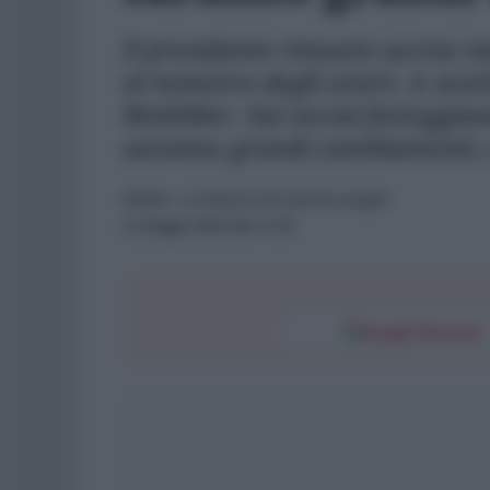
Il presidente rimasto ucciso ne
al ministro degli esteri. A sos
Mokhber. Sui social festeggiano
saranno grandi cambiamenti, s
ESTERI
- di
Umberto De Giovannangeli
21 Maggio 2024 alle 11:30
Google Discover