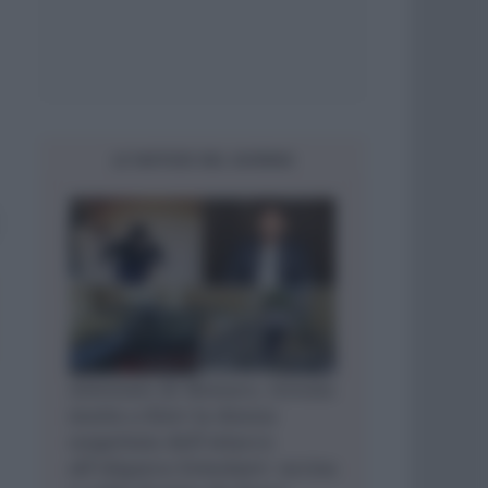
LE NOTIZIE DEL GIORNO
Attentato di Monaco, trovata
morta a Kiev la donna
sospettata dell’attacco
all’oligarca Ermolaev: uccisa