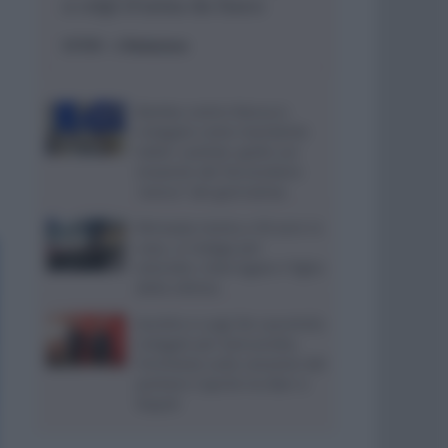
a colpi d’arma da fuoco
ESTERI
- di
Redazione
Bomba contro Ranucci,
indagato come mandante
Valter Lavitola: giallo sul
movente del faccendiere
“amico” del giornalista
Ritrovata morta a 59 anni in
casa, si indaga per
omicidio: interrogato il figlio
della vittima
Aurelio e Luigi De Laurentiis
indagati per bancarotta,
l’inchiesta sulla cessione del
portiere Caprile tra Bari e
Napoli