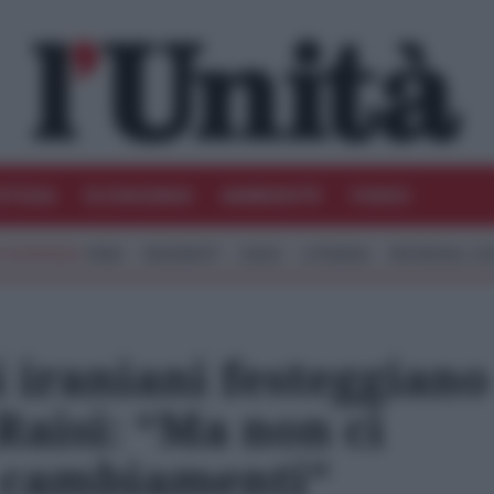
STIZIA
ECONOMIA
AMBIENTE
VIDEO
IRAN
MIGRANTI
GAZA
UCRAINA
MONDIALI 20
i iraniani festeggiano
Raisi: “Ma non ci
 cambiamenti”