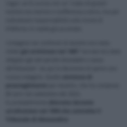
Cagol, se fu uccisa con un “colpo di grazia”
mentre era inerme e inoffensiva a terra, ma per
individuare responsabilità sulla morte di
D’Alfonso in realtà già accertate.
L’indagine nei confronti di Azzolini era stata
infatti
già archiviata nel 1987
“
ma non era stata
allegata agli atti perché introvabile a causa
dell’alluvione
”, da qui la decisione di aprire una
nuova indagine. Quella
sentenza di
proscioglimento
per Azzolini, che ha compiuto
80 anni nel settembre del 2023,
fu probabilmente
distrutta durante
un’alluvione nel 1994 che coinvolse il
Tribunale di Alessandria