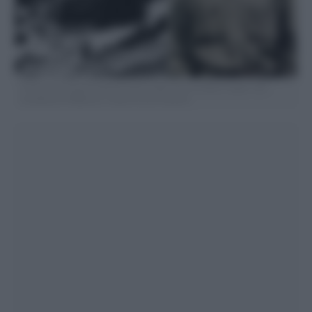
A sinistra la Cascina Spiotta teatro della morte di Mara Cagol e del
carabiniere D’Alfonso; a destra Lauro Azzolini