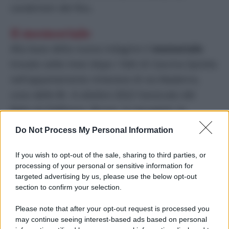
carabinieri del Ros.
Il memoriale
Alla base della nuova indagine il
memoriale
trovato sette mesi dopo i fatti di Cascina Spiotta
nell’appartamento milanese di via Maderno,
covo delle Br. A ottobre 2022 l’avvocato del
figlio di D’Alfonso, Bruno, lo recuperò, lo
depositò in procura e chiese la riapertura delle
Do Not Process My Personal Information
indagini: nel marzo 2023 i Ris trovarono
impronte digitali
appartenenti all’ex capo della
If you wish to opt-out of the sale, sharing to third parties, or
processing of your personal or sensitive information for
colonna milanese delle Br Lauro
Azzolini
,
targeted advertising by us, please use the below opt-out
sospettato di essere il brigatista scappato dopo
section to confirm your selection.
la sparatoria, facendo riaprire il fascicolo.
Please note that after your opt-out request is processed you
may continue seeing interest-based ads based on personal
Secondo il suo legale però emergerebbe al