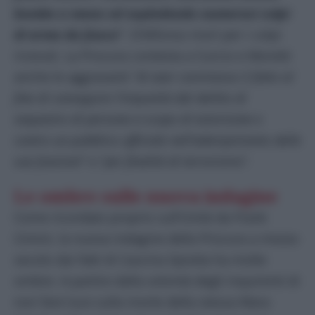
bombe a mano ed esplodendo numerosi colpi
di arma da fuoco
“
. D’Alfonso morì per i colpi
ricevuti. La Procura contesta a Curcio e Moretti
anche le aggravanti “
di aver commesso il fatto al
fine di conseguire l’impunità dal delitto di
sequestro di persona a scopo di estorsione e
contro un pubblico ufficiale nell’adempimento delle
sue funzioni
” e “
per finalità di terrorismo
”.
Le ombre sulle nuova indagine
Come ricordato proprio sull’Unità da Frank
Cimini, la nuova indagine della Procura a mezzo
secolo dai fatti di Cascina Spiotta ha molte
ombre. A partire dalla volontà degli inquirenti di
non fare luce sulla morte della stessa Mara