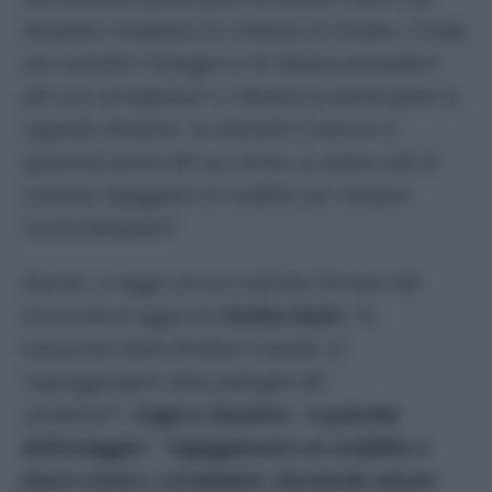
dovevano recapitare la richiesta di riscatto, il luogo
ove custodire l’ostaggio e chi doveva provvedere
alla sua sorveglianza
” e “
davano ai partecipanti la
seguente direttiva: ‘se avvistate il nemico vi
sganciate prima del suo arrivo, se venite colti di
sorpresa ingaggiate un conflitto per rompere
l’accerchiamento
“.
Quindi, si legge ancora nell’atto firmato dal
procuratore aggiunto
Emilio Gatti
, “
in
esecuzione della direttiva ricevuta
” al
“
sopraggiungere della pattuglia dei
carabinieri
“,
Cagol e Azzolini, “a
guardia
dell’ostaggio
“, “
ingaggiavano un conflitto a
fuoco contro i carabinieri, lanciando alcune