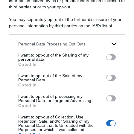
information utilized by us or personal information disclosed to
massimo che Azzolini potrebbe aver toccato il
third parties prior to your opt-out.
documento dattiloscritto riferito ai fatti in cui
You may separately opt-out of the further disclosure of your
era morta Cagol, che venne esaminato da
personal information by third parties on the IAB’s list of
downstream participants.
moltissimi altri militanti e che fu persino
oggetto di una pubblicità su un giornale
Personal Data Processing Opt Outs
This information may also be disclosed by us to third parties
on the IAB’s List of Downstream Participants that may further
clandestino.
I want to opt-out of the Sharing of my
disclose it to other third parties.
personal data.
Opted In
Please note that this website/app uses one or more Google
DI
Carmine Di Niro
services and may gather and store information including but
I want to opt-out of the Sale of my
Personal Data.
not limited to your visit or usage behaviour. You may click to
1 Marzo 2024
Opted In
grant or deny consent to Google and its third-party tags to
use your data for below specified purposes in below Google
Condividi l'articolo
I want to opt-out of processing my
consent section.
Personal Data for Targeted Advertising.
Opted In
brigate rosse
cascina spiotta
renato curcio
I want to opt-out of Collection, Use,
Retention, Sale, and/or Sharing of my
Personal Data that Is Unrelated with the
Purposes for which it was collected.