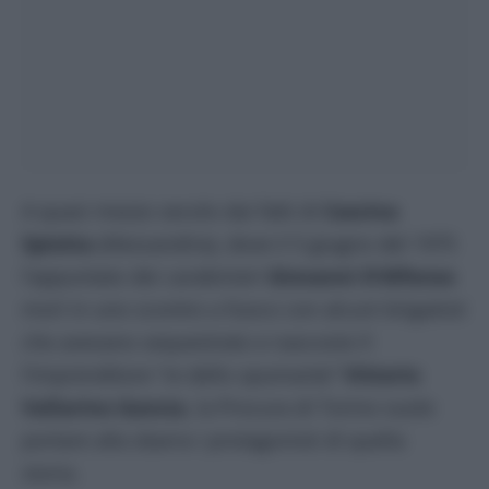
A quasi mezzo secolo dai fatti di
Cascina
Spiotta
(Alessandria), dove il 5 giugno del 1975
l’appuntato dei carabinieri
Giovanni D’Alfonso
morì in uno scontro a fuoco con alcuni brigatisti
che avevano sequestrato e nascosto lì
l’imprenditore “re dello spumante”
Vittorio
Vallarino Gancia
, la Procura di Torino vuole
portare alla sbarra i protagonisti di quella
storia.