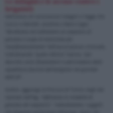
Le indagini e le accuse contro i
brigatisti
Nell’avviso di conclusione indagini si legge che
Curcio e Moretti, assieme a Mara Cagol,
“
decidevano ed ordinavano un sequestro di
persona a scopo di estorsione per
l’autofinanziamento
” dell’associazione criminale,
individuando “quale vittima” Gancia, “
poi
descritto come ‘finanziatore e patricinatore delle
squadracce fasciste dell’astigiano’ nel giornale
delle Br
“.
Inoltre, aggiunge la Procura di Torino negli atti
riportati dall’Agi, “
definivano le modalità di
gestione del sequestro
“, “
individuavano i soggetti
che dovevano partecipare all’azione, coloro che