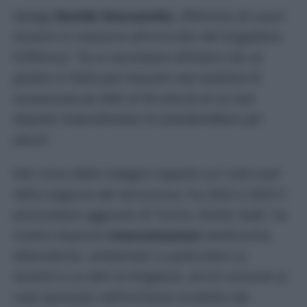
Spiega
Davide Steccanella
, difensore di Lauro
Azzolini in relazione all’omicidio del brigadiere
D’Alfonso: “
Se io raccontassi all’estero che un
giudice in Italia può revocare una sentenza di
assoluzione per fatti di 50 anni fa di cui non
dispone materialmente mi prenderebbero per
pazzo
”.
Nel corso delle indagini riaperte sul ‘cold case’
della stagione del terrorismo, fra 2022 e 2023 il
procuratore aggiunto di Torino, Emilio Gatti, ha
inoltre disposto
intercettazioni
telefoniche,
telematiche, ambientali in particolare su
Azzolini e su altri ex brigatisti, alcuni estranei ai
reati ipotizzati nell’inchiesta condotta dai