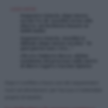
LEGGI ANCHE
Sequestro Gancia, dopo mezzo
secolo l’ex Br Azzolini torna alla
sbarra: un’inchiesta basata su
labili indizi
Sequestro Gancia, Azzolini si
difende (dopo mezzo secolo): “Io
quel giorno non c’ero…”
Chi era Umberto Rocca, ultimo
testimone del processo sulla morte
di Mara Cagol a Cascina Spiotta
Dopo il conflitto a fuoco uno dei sequestratori
riuscì ad allontanarsi: per l’accusa si tratterebbe
proprio di Azzolini.