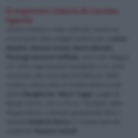
Il sequestro Gancia di Cascina
Spiotta
Questa mattina è stato notificato l’avviso di
conclusione delle indagini preliminari a
Lauro
Azzolini, Renato Curcio, Mario Moretti,
Pierluigi Severino Zuffada
: sono tutti indagati,
chi come organizzatore-mandante e chi come
esecutore, per l’omicidio di D’Alfonso. Nello
scontro a fuoco oltre al militare perse la vita
anche
Margherita “Mara” Cagol
, moglie di
Renato Curcio, con cui fu tra i fondatori della
Brigate Rosse, e vennero gravemente feriti il
tenente
Umberto Rocca
e il maresciallo dei
carabinieri
Rosario Cattafi
.