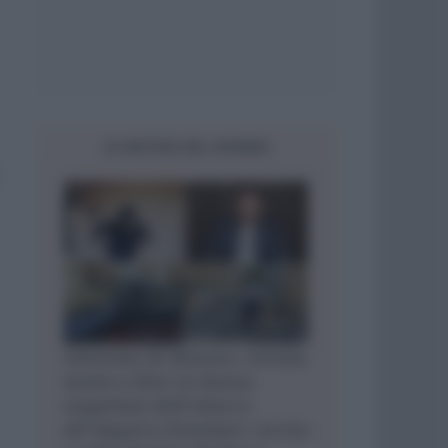
LE NOTIZIE DEL GIORNO
Attentato di Monaco, trovata
morta a Kiev la donna
sospettata dell’attacco
all’oligarca Ermolaev: uccisa