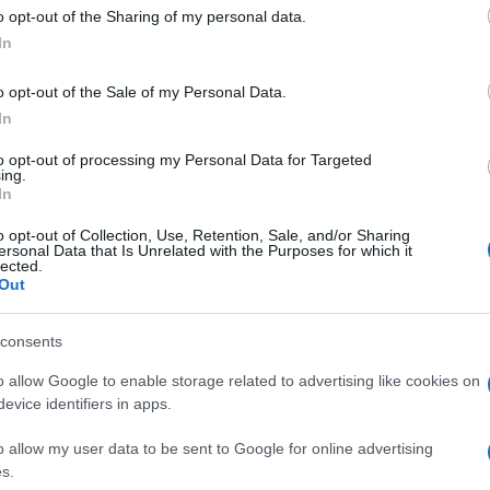
 to Google and its third-party tags to use your data for below specifi
o opt-out of the Sharing of my personal data.
ogle consent section.
In
o opt-out of the Sale of my Personal Data.
In
to opt-out of processing my Personal Data for Targeted
ing.
In
o opt-out of Collection, Use, Retention, Sale, and/or Sharing
ersonal Data that Is Unrelated with the Purposes for which it
lected.
Out
asmissione tv “Porta a Porta” Nella foto Matteo Renzi, sullo schermo Giorgia
Porta” In the pic Matteo Renzi
consents
o allow Google to enable storage related to advertising like cookies on
ende Meloni. L’ultima
Supermedia
di sondaggi
evice identifiers in apps.
a a grandi linee invariato. Il movimento più
o allow my user data to be sent to Google for online advertising
ce degli orientamenti di voto,
Fratelli d’Italia
, da ieri
s.