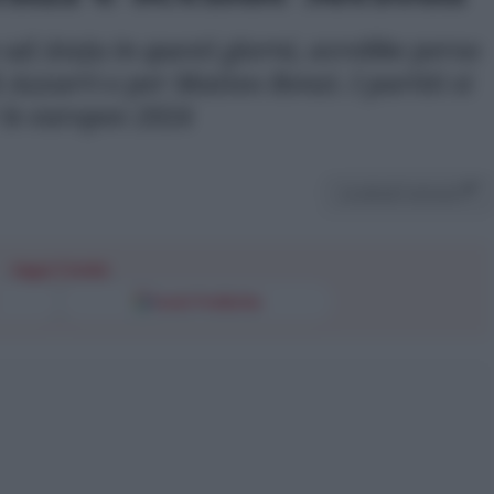
ce ad Ateju in questi giorni, avrebbe perso
i Azzurri e per Matteo Renzi. I partiti si
le europee 2024
Condividi l'articolo
Segui l'Unità
Fonti Preferite