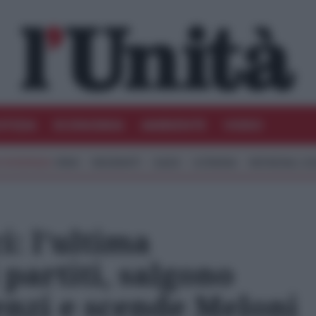
STIZIA
ECONOMIA
AMBIENTE
VIDEO
IRAN
MIGRANTI
GAZA
UCRAINA
MONDIALI 20
i: l’ultima
partiti, salgono
Renzi e scende Meloni