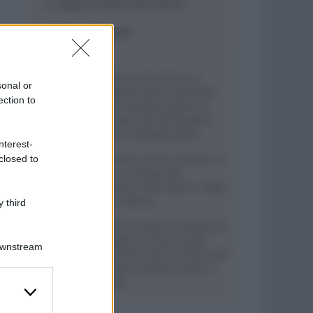
a colpi d’arma da fuoco
ESTERI
- di
Redazione
Bomba contro Ranucci,
sonal or
indagato come mandante
ection to
Valter Lavitola: giallo sul
movente del faccendiere
“amico” del giornalista
nterest-
Ritrovata morta a 59 anni in
closed to
casa, si indaga per
omicidio: interrogato il figlio
della vittima
 third
Aurelio e Luigi De Laurentiis
indagati per bancarotta,
Downstream
l’inchiesta sulla cessione del
portiere Caprile tra Bari e
Napoli
er and store
to grant or