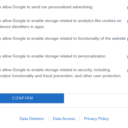
che neanche partita già aveva generato polemiche.
to allow Google to send me personalized advertising.
che tuttavia neanche lontanamente cambia le carte
esta saldamente primo partito, tira la carretta del
o allow Google to enable storage related to analytics like cookies on
i sicurezza dal Partito Democratico.
evice identifiers in apps.
o allow Google to enable storage related to functionality of the website
% e scivola al 28,3%. Lontanissima nella coalizione
llo 0,2%, è al 9,1%. Forza Italia invece sale dello
o allow Google to enable storage related to personalization.
ositiva per
Italia Viva
che sale al 3,3% proprio nel
r Matteo
Renzi
sia il parlamentare più ricco di tutti
o allow Google to enable storage related to security, including
oderati di Maurizio Lupi è allo 0,1%.
cation functionality and fraud prevention, and other user protection.
’ultima indagine Swg per il Tg La7 di
menti di voto sui partiti
CONFIRM
 Fdi scende ancora ma Meloni supera Conte
to più apprezzata
Data Deletion
Data Access
Privacy Policy
occiato e Conte supera Meloni, l’ultima