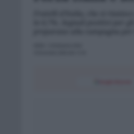
Fratelli d'Italia, che si riunis
lo 0,7%. Segnali positivi per gl
preparano alla campagna per 
NEWS
- di
Redazione Web
15 Dicembre 2023 alle 11:18
Google Discover