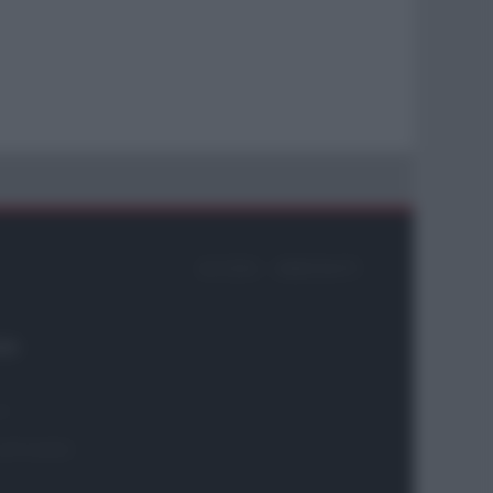
ACCEDI
ABBONATI
26
ni
 2975-0059