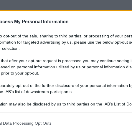
ocess My Personal Information
to opt-out of the sale, sharing to third parties, or processing of your per
formation for targeted advertising by us, please use the below opt-out s
 selection.
 that after your opt-out request is processed you may continue seeing i
ased on personal information utilized by us or personal information dis
 prior to your opt-out.
rately opt-out of the further disclosure of your personal information by
he IAB’s list of downstream participants.
tion may also be disclosed by us to third parties on the IAB’s List of 
 that may further disclose it to other third parties.
 that this website/app uses one or more Google services and may gath
l Data Processing Opt Outs
including but not limited to your visit or usage behaviour. You may click 