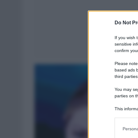
Do Not Pr
If you wish 
sensitive in
confirm your
Please note
based ads b
third parties
You may sepa
parties on t
This informa
Participants
Please note
Persona
information 