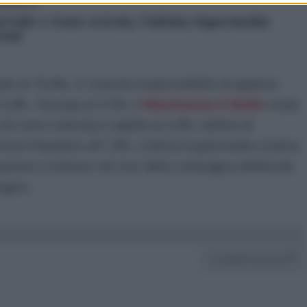
olitici
orride e Conte scivola, l’ultima Supermedia
rend
o al 19,4%, in crescita impercettibile di appena
l 3,4%. +Europa al 2,5%. Il
Movimento 5 Stelle
risale
i Carlo Calenda è stabile al 3,9%. ItalExit di
nione Popolare all’1,3%. L’ultima Supermedia risaliva
eparano a entrare nel vivo della campagna elettorale
ugno.
Condividi l'articolo