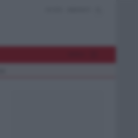
ACCEDI
ABBONATI
MENU
26