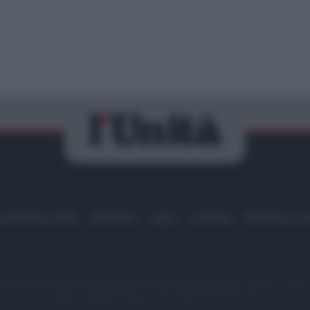
IRAN
MIGRANTI
GAZA
UCRAINA
MONDIALI 20
dazione
Sitemap
Taglist
Privacy
Cookie Policy
Termini e condizio
scritta alla Sezione Stampa del Tribunale di Roma al n. 243/48. ISSN
Editore: Romeo Editore srl - PIVA 09250671212