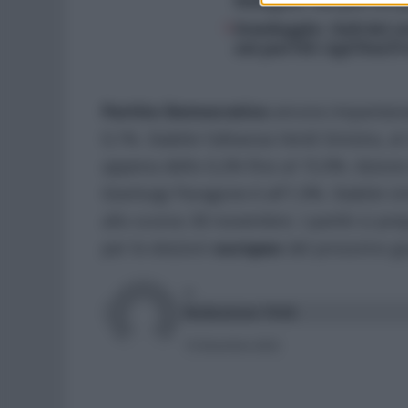
indagine sui partiti p
Sondaggio: Salvini s
sui partiti Agi/YouT
Partito Democratico
ancora impantanat
0,1%. Stabile l’alleanza Verdi Sinistra, a
appena dello 0,2% fino al 15,9%. Azione d
Gianluigi Paragone è all’1,9%. Stabile U
allo scorso 30 novembre. I partiti si pr
per le elezioni
europee
del prossimo gi
DI
Redazione Web
15 Dicembre 2023