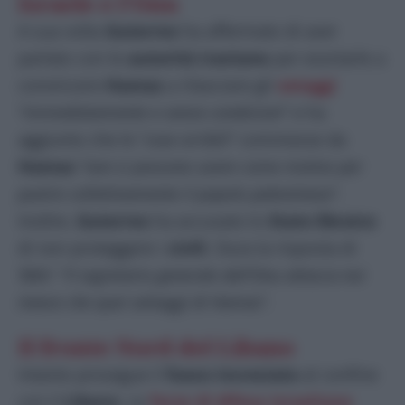
Israele e l’Onu
A sua volta
Guterres
ha affermato di aver
parlato con le
autorità iraniane
per esortarle a
convincere
Hamas
a rilasciare gli
ostaggi
“
immediatamente e senza condizioni
” e ha
aggiunto che le “
cose orribili
” commesse da
Hamas
“
non si possono usare come motivo per
punire collettivamente il popolo palestinese
“.
Inoltre,
Guterres
ha accusato lo
Stato Ebraico
di non proteggere i
civili
. Dura la risposta di
‘
Bibi
‘: “
Il segretario generale dell’Onu attacca noi
invece che quei selvaggi di Hamas
“.
Il fronte Nord del Libano
Intanto prosegue il
fuoco incrociato
al confine
con il
Libano
. Le
forze di difesa israeliane