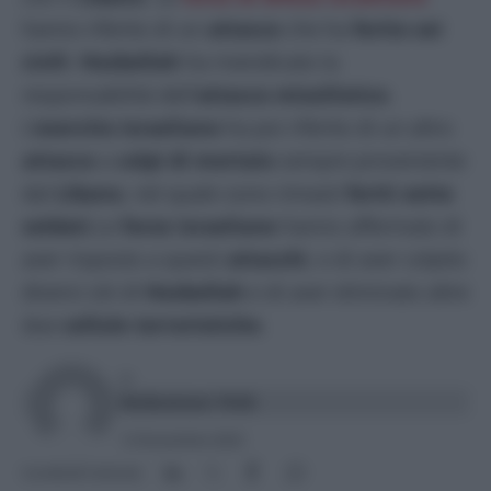
hanno riferito di un
attacco
che ha
ferito sei
civili
.
Hezbollah
ha rivendicato la
responsabilità dell’
attacco missilistico
.
L’
esercito israeliano
ha poi riferito di un altro
attacco
a
colpi di mortaio
sempre proveniente
dal
Libano
, nel quale sono rimasti
feriti sette
soldati
.Le
forze israeliane
hanno affermato di
aver risposto a questi
attacchi
, e di aver colpito
diversi siti di
Hezbollah
e di aver eliminato altre
due
cellule terroristiche
.
DI
Redazione Web
12 Novembre 2023
Condividi l'articolo