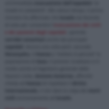
un’immediata
evacuazione dall’ospedale
“
se
Israele lo consentirà
“. Allo stesso tempo, il primo
ministro ha affermato che
Israele
sta facendo
di tutto per consentire l’
evacuazione dei civili
e dei pazienti degli ospedali
, aprendo
corridoi umanitari
anche dai principali
ospedali
. Ancora una volta però, secondo
Netanyahu
, è
Hamas
a “
mettere in pericolo
” la
popolazione di
Gaza
. Il premier israeliano si è
rivolto anche al Segretario generale delle
Nazioni Unite,
Antonio Guterres
, affinché
chieda ad
Hamas
di rispettare il
diritto
internazionale
, e non dare la colpa dei
morti
civili
esclusivamente ad
Israele
.