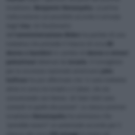
israeliano,
Benjamin Netanyahu
. La prima
indiscrezione sul possibile accordo è arrivata
dagli
Usa
. Un funzionario
dell’
amministrazione Biden
ha parlato di una
trattativa che prevede il rilascio di circa
80
donne e bambini
in cambio di
donne e minori
palestinesi
detenuti da
Israele
. Il Consigliere
per la sicurezza nazionale americano
Jake
Sullivan
ha poi affermato che “
ci sono trattative
attive in corso tra Israele e il Qatar, che sta
comunicando con Hamas. Gli Stati Uniti sono
coinvolti in quelle discussioni
“. Lo stesso premier
israeliano
Netanayahu
ha ammesso che
“
potrebbe esserci
” un potenziale accordo per il
rilascio dei circa
239 ostaggi
in mano ad