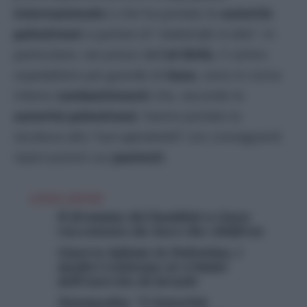
internazionale
e che ha portato le
autorità
palestinesi
a parlare di “
catastrofe in atto
“. In
particolare, nei pressi dell’
al-Shifa
, il centro
ospedaliero più grande di
Gaza
, sono in corso
intensi
combattimenti
che, secondo le
autorità palestinesi
, hanno portato la
struttura alla “n
on operatività
” con conseguenti
ripercussioni sui
pazienti
.
LEGGI ANCHE
Il dramma dei bambini a Gaza
raccontato da Save the children
Guerra infame in Palestina, i
medici resistono ai crimini
dell’esercito di Israele
Netanyahu: "L'Autorità