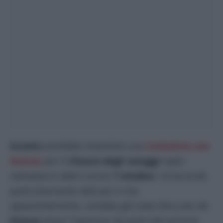
Israele
potrebbe intavolare una
trattativa con
Hamas
per il
rilascio degli ostaggi
rapiti
nell’attacco dello scorso
7 ottobre
. Un’accordo
particolarmente delicato e che,
apparentemente, sarebbe già stato bloccato da
Hamas
dopo l”apertura’ da parte del premier