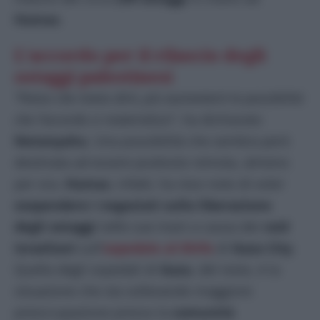
Hamas
.
L’accordo per il rilascio degli
ostaggi palestinesi
“
Penso che meno dirò, più aumenterò le possibilità
che l’accordo si materializzi
“, ha dichiarato
Netanyahu
. Una possibilità che sembra però
destinata ad essere piuttosto remota, almeno
per ora.
Hamas
, infatti, ha reso noto di voler
sospendere i negoziati sulla liberazione
degli ostaggi
nelle sue mani a causa dei
raid
israeliani
sull’
ospedale al-Shifa
di
Gaza City
.
Quella degli ospedali di
Gaza
, del resto, è la
situazione che sta sollevando maggiore
preoccupazione presso la
comunità