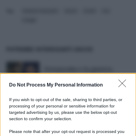
benjamin netanyahu
hamas
israele
onu
ostaggi
POTREBBE INTERESSARTI ANCHE
Netanyahu e la guerra:
perché gli israeliani sono
stanchi del premier e di
Do Not Process My Personal Information
combattere
If you wish to opt-out of the sale, sharing to third parties, or
di
Andrea Aversa
processing of your personal or sensitive information for
targeted advertising by us, please use the below opt-out
section to confirm your selection.
Ahmed Siam: chi è il
Please note that after your opt-out request is processed you