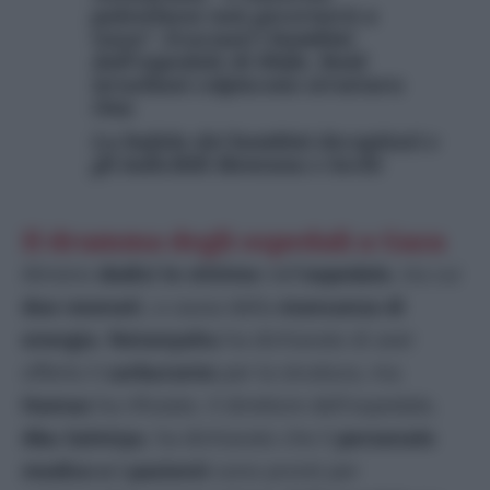
palestinese non governerà a
Gaza". Evacuati i bambini
dall'ospedale di Shifa. Raid
israeliani colpiscono struttura
Onu
La bufala dei bambini decapitati e
gli indicibili Mentana e Sechi
Il dramma degli ospedali a Gaza
Almeno
dodici le vittime
nell’
ospedale
, tra cui
due neonati
, a causa della
mancanza di
energia
.
Netanyahu
ha dichiarato di aver
offerto il
carburante
per la struttura, ma
Hamas
ha rifiutato. Il direttore dell’ospedale,
Abu Salmiya
, ha dichiarato che il
personale
medico e i pazienti
sono pronti per