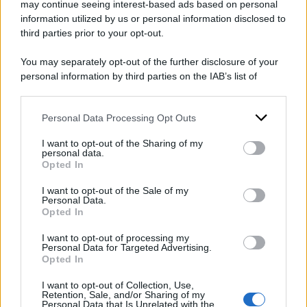
comandante di Hamas
may continue seeing interest-based ads based on personal
information utilized by us or personal information disclosed to
ucciso da Israele
third parties prior to your opt-out.
di
Redazione Web
You may separately opt-out of the further disclosure of your
personal information by third parties on the IAB’s list of
downstream participants.
Guerra Israele-Hamas: il
Personal Data Processing Opt Outs
This information may also be disclosed by us to third parties
Presidente dell'Iran Raisi a
on the IAB’s List of Downstream Participants that may further
I want to opt-out of the Sharing of my
Riyad in Arabia Saudita
disclose it to other third parties.
personal data.
Opted In
di
Redazione Web
Please note that this website/app uses one or more Google
services and may gather and store information including but
I want to opt-out of the Sale of my
Personal Data.
not limited to your visit or usage behaviour. You may click to
Opted In
grant or deny consent to Google and its third-party tags to
use your data for below specified purposes in below Google
Manifestazione per la pace,
I want to opt-out of processing my
consent section.
Personal Data for Targeted Advertising.
siamo tutti palestinesi e
Opted In
israeliani
I want to opt-out of Collection, Use,
di
Piero Sansonetti
Retention, Sale, and/or Sharing of my
Personal Data that Is Unrelated with the