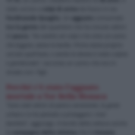
stato ucciso a
colpi di arma
da fuoco in via
Ferdinando Quaglia
. Un
agguato
consumato
tra la gente
del quartiere che ha vissuto attimi
di
paura
. “
Ho sentito sei colpi e ho visto un uomo
che fuggiva, aveva la barba. Prima aveva proprio
cercato quell’auto, e anche la donna è stata colpita
e gambizzata
“, racconta un uomo che era in
strada con i figli.
Perché c’è stato l’agguato
mortale a Tor Bella Monaca
“
Sono stati attimi di panico veramente, la gente
urlava e io ho pensato a proteggere i miei
bambini
“, aggiunge. A bordo della vettura anche
la
compagna della vittima
che è
rimasta