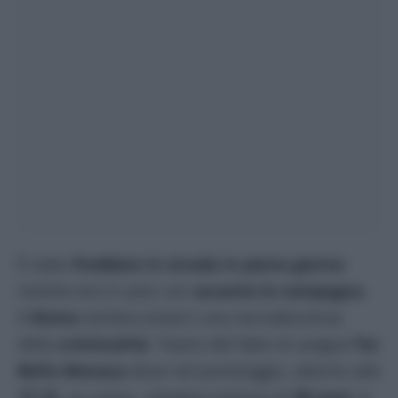
È stato
freddato in strada in pieno giorno
mentre era in auto con
accanto la compagna
.
A
Roma
sembra esserci una recrudescenza
della
criminalità
. Teatro del fatto di sangue
Tor
Bella Monaca
dove nel pomeriggio, attorno alle
17.15
, un uomo, cittadino italiano di
38 anni
, è