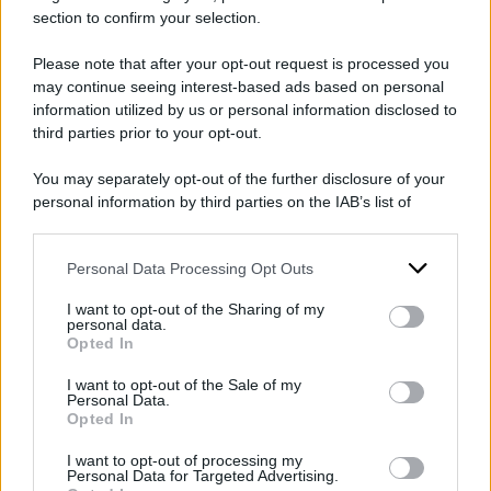
della zona
Don Coluccia
, da 25 anni impegnato
section to confirm your selection.
contro
criminalità
e
spacci
di
droga
, che
Please note that after your opt-out request is processed you
sfuggì ad un tentativo di investimento sventato
may continue seeing interest-based ads based on personal
da un agente della sua scorta mentre era in
information utilized by us or personal information disclosed to
corso una marcia per la legalità. E l’iniziativa di
third parties prior to your opt-out.
pulire le aree dei
pusher
, fatta con
Ama
, il
You may separately opt-out of the further disclosure of your
minisindaco
Nicola Franco
ha deciso di
personal information by third parties on the IAB’s list of
downstream participants.
renderla strutturale: si chiamerà ‘
Le carovane
della sicurezza
‘ e servirà per ripristinare
decoro
Personal Data Processing Opt Outs
This information may also be disclosed by us to third parties
on the IAB’s List of Downstream Participants that may further
e
legalità
.
I want to opt-out of the Sharing of my
disclose it to other third parties.
personal data.
Opted In
Please note that this website/app uses one or more Google
DI
Redazione Web
services and may gather and store information including but
I want to opt-out of the Sale of my
Personal Data.
not limited to your visit or usage behaviour. You may click to
14 Settembre 2023
Opted In
grant or deny consent to Google and its third-party tags to
use your data for below specified purposes in below Google
Condividi l'articolo
I want to opt-out of processing my
consent section.
Personal Data for Targeted Advertising.