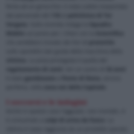
ferita ad un ginocchio: è stata subito trasportata
dal personale del
118
al
policlinico di Tor
Vergata
. Sulla vicenda indaga la
Squadra
Mobile
sul posto per i rilievi con la
Scientifica
che avrebbero trovato dei fori di
proiettile
sullo sportello lato guida della macchina della
vittima
. La pista priviegiata è quella del
regolamento di conti
. Ieri un uomo di
32
anni
è stato
gambizzato
a
Ponte
di
Nona
, ancora
periferia, nella
zona est della Capitale
.
I soccorsi e le indagini
Anche in questo caso l’agguato, non mortale, sì
è consumato a
colpi di arma da fuoco
. La
vittima è stata raggiunta da un proiettile sparato