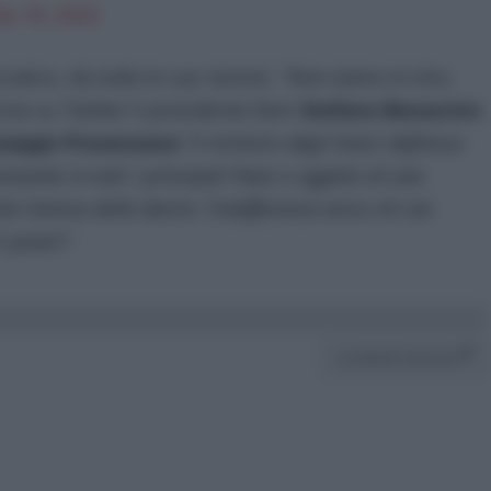
uly 18, 2023
atico, da tutte le sue ‘anime’. “
Non siamo in Urss.
crive su Twitter il presidente Dem
Stefano Bonaccini
,
seppe Provenzano
“
il ministro degli Esteri definisce
resente in tutti i principali Paesi e oggetto di una
a l’anima delle destre: l’indifferenza verso chi sta
i poveri
”.
Condividi l'articolo