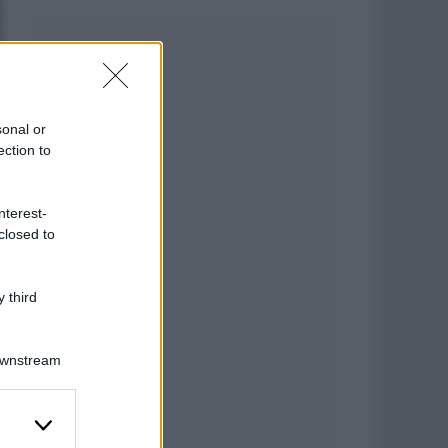
sonal or
ection to
nterest-
closed to
 third
Downstream
er and store
to grant or