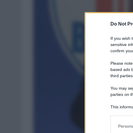
Do Not Pr
If you wish 
sensitive in
confirm your
Please note
based ads b
third parties
You may sepa
parties on t
This informa
Participants
Please note
Persona
information 