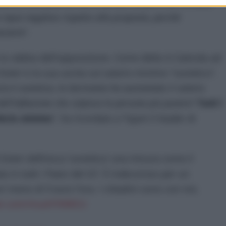
qualora non fossimo noi a cercare di porre un rimedio,
input negativo rispetto alla proposta, perché
nziarie
”.
 la rabbia dell’opposizione. Come detto è Calenda ad
Esteri e la sua uscita sul salario minimo “sovietico”.
ncia è sovietica, la Germania ha aumentato il salario
ll’inflazione che colpisce le persone più povere?
Tutti i
alario minimo
”, ha ricordato a Tajani il leader di
Esteri definisca ‘sovietica’ una misura come il
a in tutti i Paesi del G7. È indecoroso per un
ri meno di 9 euro l’ora. I cittadini sono con noi,
ter.com/muzH7A90CU