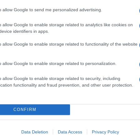
overo, al Sud un dipendente su quattro sotto i
to allow Google to send me personalized advertising.
io minimo: combattere il lavoro povero che il
o allow Google to enable storage related to analytics like cookies on
evice identifiers in apps.
o allow Google to enable storage related to functionality of the website
ggi abbiamo salari troppo bassi che devono
 soluzione non è il salario minimo perché abbassa i
o allow Google to enable storage related to personalization.
atto contrario di quello che vuole fare la sinistra. Noi
della crescita economica del nostro paese e non
o allow Google to enable storage related to security, including
cation functionality and fraud prevention, and other user protection.
ne finiscono per danneggiare il cittadino
”.
e
in commissione Lavoro della Camera infuria lo
CONFIRM
anza, con la destra pronta a sopprimere con un
ge sul salario minimo. Per Walter Rizzetto,
d’Italia, il problema è che “
è una proposta che
non
Data Deletion
Data Access
Privacy Policy