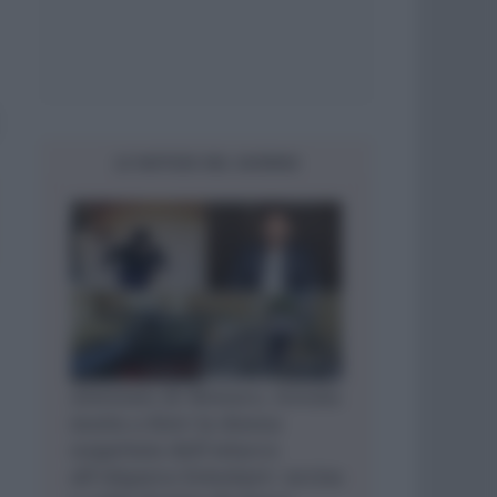
LE NOTIZIE DEL GIORNO
Attentato di Monaco, trovata
morta a Kiev la donna
sospettata dell’attacco
all’oligarca Ermolaev: uccisa