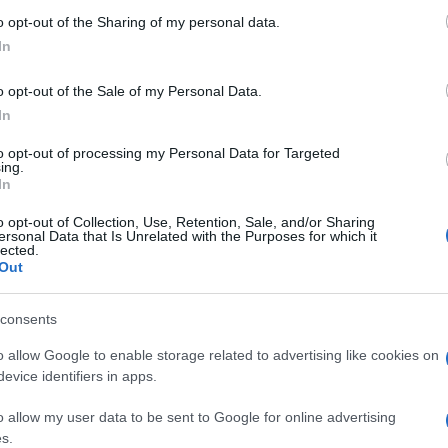
 to Google and its third-party tags to use your data for below specifi
o opt-out of the Sharing of my personal data.
ogle consent section.
In
o Calenda
, non esattamente uno statalista sovietico,
l ministro degli Esteri di “
non conoscere fatti
o opt-out of the Sale of my Personal Data.
In
c’è in tutti i Paesi del G7
”. Oggetto del contendere è
di legge che ha unito le opposizioni e allo stesso
to opt-out of processing my Personal Data for Targeted
ing.
o” al progetto di promuovere una retribuzione
In
o opt-out of Collection, Use, Retention, Sale, and/or Sharing
ersonal Data that Is Unrelated with the Purposes for which it
lected.
 stato appunto il titolare della Farnesina e nuovo
Out
, che durante il suo intervento all’Assemblea di
“
non serve il salario minimo, serve un salario ricco
”
consents
ca in cui tutti avevano lo stesso stipendio
”.
o allow Google to enable storage related to advertising like cookies on
evice identifiers in apps.
tra ai lavoratori, emendamento per affossare
o allow my user data to be sent to Google for online advertising
osizioni sul salario minimo
s.