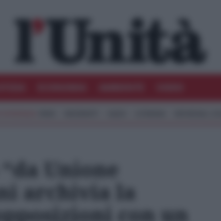
STIZIA
ECONOMIA
AMBIENTE
VIDEO
IRAN
MIGRANTI
GAZA
UCRAINA
MONDIALI 20
 “da Unione
ni archivia la
opposizioni con un