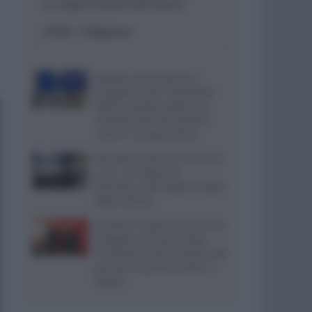
a colpi d’arma da fuoco
ESTERI
- di
Redazione
Bomba contro Ranucci,
indagato come mandante
Valter Lavitola: giallo sul
movente del faccendiere
“amico” del giornalista
Ritrovata morta a 59 anni in
casa, si indaga per
omicidio: interrogato il figlio
della vittima
Aurelio e Luigi De Laurentiis
indagati per bancarotta,
l’inchiesta sulla cessione del
portiere Caprile tra Bari e
Napoli