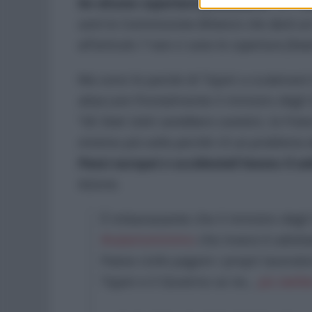
ha alcuna copertura finanziaria
. Se e 
sarà la Commissione Bilancio che darà un 
all’articolo 7 non ci sono le coperture fina
Ma sono le parole di Tajani a scatenare
attaccare frontalmente il ministro degli 
“
Gli Stati Uniti sarebbero sovietici, la Fra
minimo più volte perché c’è un problema de
Paesi europei e occidentali hanno il s
Azione.
È imbarazzante che il ministro degli 
#salariominimo
che invece è adottat
Paese civile pagare i propri lavorato
Tajani e il Governo se ne…
pic.twit