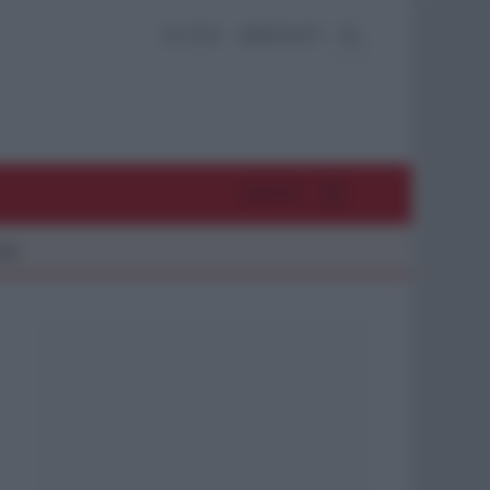
ACCEDI
ABBONATI
MENU
26