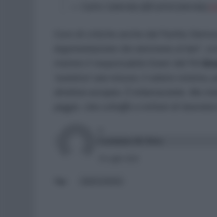
— Carlo Calenda (@CarloCalenda)
J
Coro di critiche anche dal Partito Democr
Argomentazione che nemmeno al bar
“, s
mentre il responsabile Esteri del Pd
Giu
‘sovietica’ una misura, il salario minimo, p
direttiva europea. È imbarazzante. Ma rivel
peggio. Uno schiaffo a milioni di lavorator
DI
Carmine Di Niro
18 Luglio 2023
salario minimo