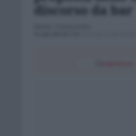
discorso da bar
POLITICA
- di
Carmine Di Niro
18 Luglio 2023 alle 17:56
-
Ultimo agg. 18 Luglio 2023 alle
Google Discover