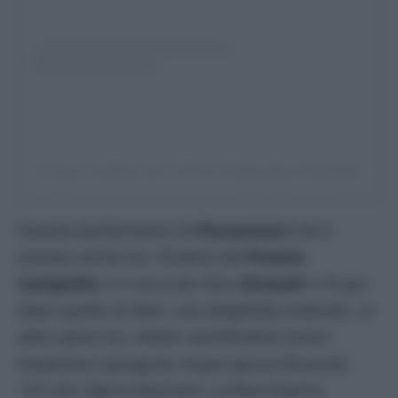
Un post condiviso da Il Premio Strega (@premiostrega)
Grande performance di
Pierantozzi
che è
entrato anche tra i finalisti del
Premio
Campiello
: è il secondo libro
Einaudi
in finale
dopo quello di Mari, una doppietta notevole. Le
altre opere tra i dodici semifinalisti erano:
Nadeesha Uyangoda,
Acqua sporca
(Einaudi),
147 voti; Maria Attanasio,
La Rosa Inversa