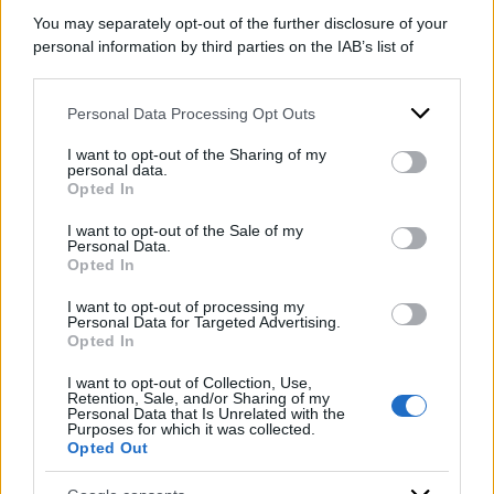
Strabioli e Gloria Campaner. Al suo posto, a
You may separately opt-out of the further disclosure of your
presiedere il seggio, Melania
Mazzucco
. Hanno
personal information by third parties on the IAB’s list of
downstream participants.
espresso le proprie preferenze, tra voti singoli e
voti collettivi, 677 votanti su 800 (pari all’84,6%
Personal Data Processing Opt Outs
This information may also be disclosed by us to third parties
on the IAB’s List of Downstream Participants that may further
degli aventi diritto).
I want to opt-out of the Sharing of my
disclose it to other third parties.
personal data.
Opted In
Please note that this website/app uses one or more Google
DI
Redazione Web
services and may gather and store information including but
I want to opt-out of the Sale of my
Personal Data.
not limited to your visit or usage behaviour. You may click to
4 Giugno 2026
Opted In
grant or deny consent to Google and its third-party tags to
use your data for below specified purposes in below Google
Condividi l'articolo
I want to opt-out of processing my
consent section.
Personal Data for Targeted Advertising.
Opted In
libri
opere
premio strega
romanzi
I want to opt-out of Collection, Use,
Retention, Sale, and/or Sharing of my
Personal Data that Is Unrelated with the
Purposes for which it was collected.
Opted Out