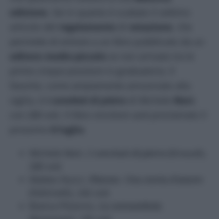
edizione
. Sei in quanto è scattato il settimo
articolo del
regolamento
di
votazione
, che
permette di entrare a un libro pubblicato da un
editore medio-piccolo
se non arrivato tra le
prime cinque posizioni in graduatoria. Il
favorito, come ampiamente annunciato alla
vigilia, è
I convitati di pietra
di Michele
Mari
,
con 280 voti. Il libro vincitore sarà proclamato il
prossimo
8 luglio
.
Michele Mari,
I convitati di pietra
(Einaudi),
280 voti
Matteo Nucci,
Platone. Una storia d’amore
(Feltrinelli), 242 voti
Bianca Pitzorno,
La sonnambula
(Bompiani), 195 voti