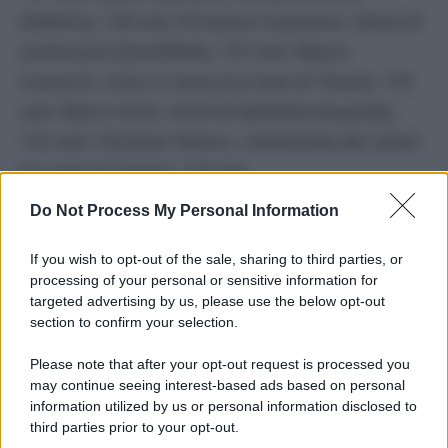
(Sellerio), 139 voti; Ermanno Cavazzoni,
Storia di
un’amicizia
(Quodlibet), 137 voti; Mauro
Covacich,
Lina e il sasso
(La nave di Teseo), 133
voti; Marco Vichi,
Occhi di bambina
(Guanda),
122 voti; Christian Raimo,
L’invenzione del colore
(La nave di Teseo), 119 voti.
Do Not Process My Personal Information
Alla serata di annuncio al Teatro Romano di
Benevento non era presente Bianca
Pitzorno
,
If you wish to opt-out of the sale, sharing to third parties, or
per motivi di salute. Assente anche Andrea
processing of your personal or sensitive information for
targeted advertising by us, please use the below opt-out
Bajani, che da vincitore della scorsa edizione
section to confirm your selection.
ricopre di diritto il ruolo di presidente della
Please note that after your opt-out request is processed you
commissione. Ci sarà alla serata finale che si
may continue seeing interest-based ads based on personal
terrà in Piazza del
Campidoglio
e in diretta
information utilized by us or personal information disclosed to
televisiva su Rai 3, con la conduzione di Pino
third parties prior to your opt-out.