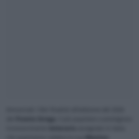
Annunciati i libri finalisti all’edizione del 2026
del
Premio Strega
, il più popolare e prestigioso
riconoscimento
letterario
assegnato in Italia
che quest’anno celebra la sua
80esima