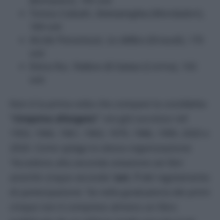
Teresa Ciabatti,
Donnaregina
(Mondadori),
184 voti
Alcide Pierantozzi,
Lo sbilico
(Einaudi), 170
voti
Elena Rui,
Vedove di Camus
(L’orma), 163
voti
Non è la prima volta che compare la cosiddetta
“cinquina allargata”
: era già successo nel
1953, 1960, 1961, 1963, 1979, 1986, 1999, 2020 e
2024. Come spiega la stessa organizzazione:
“Accedono alla seconda votazione sei libri
anziché cinque secondo l’
art. 7
del regolamento
di partecipazione: ‘Se nella graduatoria dei primi
cinque non è compreso almeno un libro