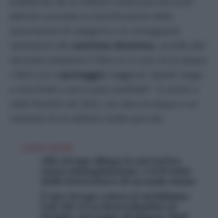
pubblicato da un editore medio-piccolo (così
definito secondo la classificazione delle
associazioni di categoria e le conseguenti
valutazioni del
comitato
direttivo
), accede alla
seconda votazione il libro (o in caso di ex aequo
i libri) con il
punteggio
maggiore, dando luogo
a una finale a sei (o più) candidati’”. Si arrivò a
sette finalisti nel 2022, con due ex-aequo e un
romanzo di un editore medio-piccolo.
LEGGI ANCHE
Allo Strega dilaga la narrativa
senza immaginazione: è il Premio
della letteratura di seconda mano
È uno Strega contro il nichilismo:
l’alt dei 12 scrittori finalisti al
Premio, nel segno di Simone Weil