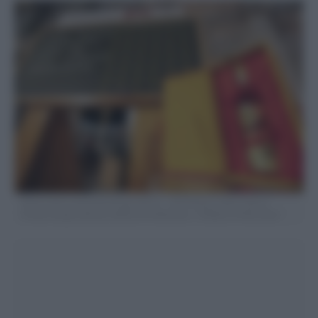
5Foto Carlo Lannutti/LaPresse 05-07 – 2019 Roma, Italia Cultura.
Premio Strega edizione LXXIII 2019 Nella foto : Il Ninfeo di Villa Giulia