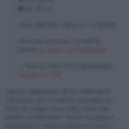
🟠 Lib: 2% (-2)
Green GAIN from Labour (+/- vs GE2024)
‼️First-ever Green win in an MP by-
election
pic.twitter.com/4dizRt7dOR
— Stats for Lefties 🍉🏳️‍⚧️ (@LeftieStats)
February 27, 2026
Laburisti abbandonati dal loro elettorato di
riferimento, che ha preferito convergere sui
Verdi nel collegio storico della sinistra alla
periferia di Manchester: Starmer ha pagato il
ripresentare le stantie proposte economico-