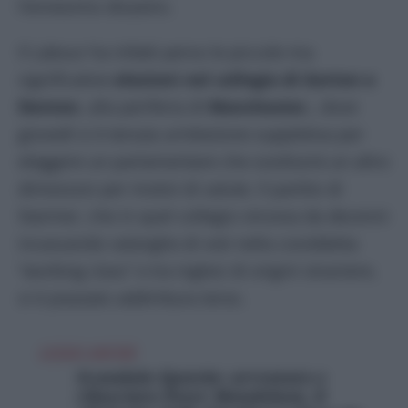
l’ennesimo disastro.
Il Labour ha infatti perso le piccole ma
significative
elezioni nel collegio di Gorton e
Denton
, alla periferia di
Manchester
,, dove
giovedì si è tenuta un’elezione suppletiva per
eleggere un parlamentare che sostituirà un altro
dimessosi per motivi di salute. Il partito di
Starmer, che in quel collegio vinceva da decenni
incassando valanghe di voti nella cosiddetta
“working class” e tra inglesi di origini straniere,
si è piazzato addirittura terzo.
LEGGI ANCHE
Scandalo Epstein: arrestato e
rilasciato Peter Mandelson, il