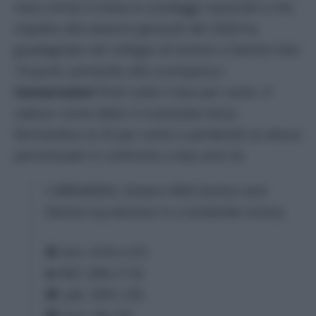
mesi ormai in testa ai sondaggi nazionali e che
rispetto alle elezioni generali del 2024 ha
guadagnato nel collegio di Gorton e Denton ben
14 punti, portando alla scomparsa i
Conservatori
finiti sotto il due per cento. Il
Labour come detto si è piazzato terzo,
fermandosi al 25 per cento e perdendo la stessa
percentuale in confronto a due anni fa.
‼️ BREAKING: Greens WIN Gorton and
Denton by-election in a landslide victory
🟢 Grn: 41% (+27)
➡️ Ref: 29% (+15)
🔴 Lab: 25% (-25)
🔵 Con: 2% (-6)