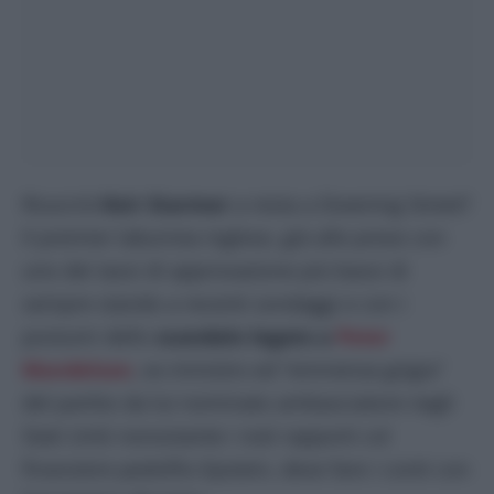
Riuscirà
Keir Starmer
a resta a Downing Street?
Il premier laburista inglese, già alle prese con
uno dei tassi di approvazione più bassi di
sempre stando a recenti sondaggi e con i
postumi dello
scandalo legato a
Peter
Mandelson
, ex ministro ed “eminenza grigia”
del partito da lui nominato ambasciatore negli
Stati Uniti nonostante i noti rapporti col
finanziere pedofilo Epstein, deve fare i conti con