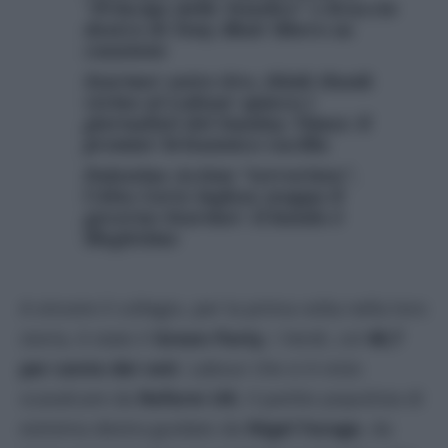
“Principe delle Tenebre” e braccio
destro di Tony Blair libero su
cauzione
Starmer sotto tiro, think thank
vicino al Labour spiava i
giornalisti del Sunday Times: il
premier britannico vacilla
Palestine Action “terrorista”,
l’Alta Corte inglese stoppa il
governo Starmer: il bando è
illegittimo
A vincere il collegio, per la prima volta nella loro
storia, è stato il
Green Party
, i Verdi, col
40,7
per cento dei voti
. Labour che si è visto
scavalcare da
Reform UK
, il partito populista di
estrema destra guidato da
Nigel Farage
, da