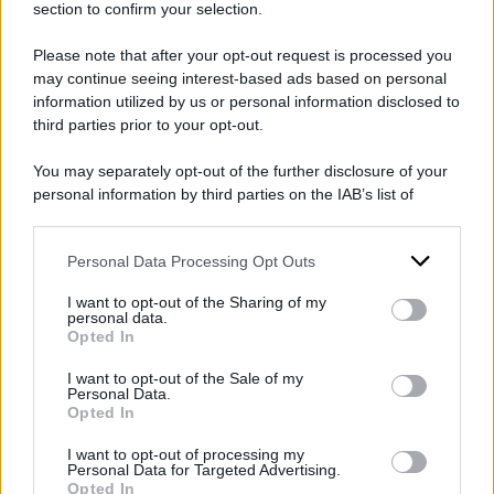
parlamentare. In base alle regole del Labour,
section to confirm your selection.
essere parlamentari è un requisito sia per
Please note that after your opt-out request is processed you
presentare una mozione di sfiducia al leader in
may continue seeing interest-based ads based on personal
information utilized by us or personal information disclosed to
carica, sia per poter prendere il suo posto.
third parties prior to your opt-out.
I Verdi avevano scelto invece di candidare
You may separately opt-out of the further disclosure of your
personal information by third parties on the IAB’s list of
Hannah Spencer
, un’
idraulica locale
che ha
downstream participants.
spinto molto la sua campagna elettorale tra le
Personal Data Processing Opt Outs
persone di origini straniera e attaccando il
This information may also be disclosed by us to third parties
on the IAB’s List of Downstream Participants that may further
governo centrale per aver alzato le tasse e
I want to opt-out of the Sharing of my
disclose it to other third parties.
personal data.
ridotto diversi sussidi, rimangiandosi le
Opted In
Please note that this website/app uses one or more Google
promesse fatte in campagna elettorale.
services and may gather and store information including but
I want to opt-out of the Sale of my
Personal Data.
not limited to your visit or usage behaviour. You may click to
Opted In
grant or deny consent to Google and its third-party tags to
DI
Carmine Di Niro
use your data for below specified purposes in below Google
I want to opt-out of processing my
consent section.
Personal Data for Targeted Advertising.
27 Febbraio 2026
Opted In