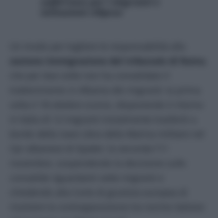
sofferenze per i migranti e
istituzioni vilipese
Un modo per togliere le responsabilità alla
sezione immigrazione del tribunale di Roma
,
che per due volte non ha convalidato il
trattenimento in Albania dei migranti: la prima
volta il 18 ottobre scorso, disponendo il ritorno
in Italia di 12 migranti inizialmente trasferiti a
bordo della nave Libra della Marina militare nel
Cpr albanese di Gjader; la seconda l’11
novembre, sospendendo la decisione sulle
convalide riguardanti sette migranti e
chiedendo alla Corte di giustizia europea di
risolvere la contrapposizione tra norme italiane