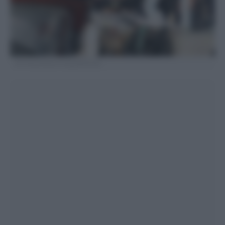
AP Photo/Vlasov Sulaj) @VSULAJ