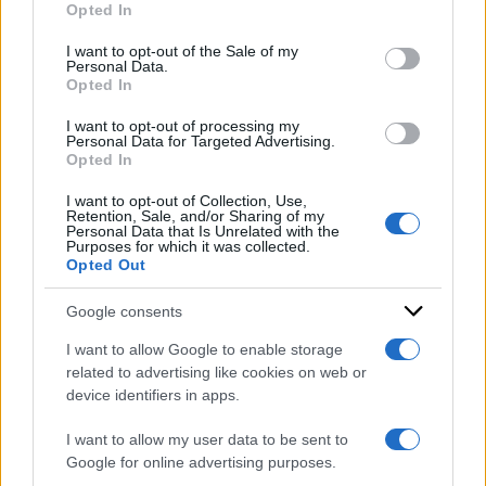
Affari Costituzionali vogliono togliere alle
Opted In
Please note that this website/app uses one or more Google
sezioni specializzate in materia di immigrazione
services and may gather and store information including but
I want to opt-out of the Sale of my
la competenza a giudicare sui provvedimenti di
Personal Data.
not limited to your visit or usage behaviour. You may click to
Opted In
grant or deny consent to Google and its third-party tags to
trattenimento disposti dal questore”.
use your data for below specified purposes in below Google
I want to opt-out of processing my
consent section.
Personal Data for Targeted Advertising.
di:
Redazione
-
13 Novembre 2024
Opted In
Condividi l'articolo
I want to opt-out of Collection, Use,
Retention, Sale, and/or Sharing of my
Personal Data that Is Unrelated with the
albania
migranti
Purposes for which it was collected.
Opted Out
Google consents
I want to allow Google to enable storage
related to advertising like cookies on web or
device identifiers in apps.
I want to allow my user data to be sent to
Google for online advertising purposes.