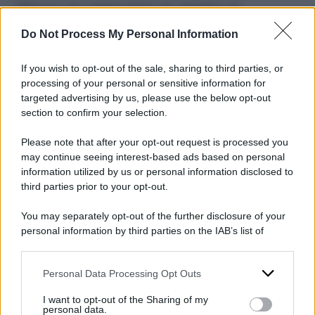
affanno nel raggiungere gli obiettivi di
smaltimento dell’arretrato, concordati dal
Do Not Process My Personal Information
governo con l’Europa”.
If you wish to opt-out of the sale, sharing to third parties, or
Durissimo l’intervento di
Riccardo Magi
. Per il
processing of your personal or sensitive information for
targeted advertising by us, please use the below opt-out
segretario di +Europa “non potendo fare
section to confirm your selection.
l’emendamento Musk per cacciare i giudici che
Please note that after your opt-out request is processed you
non obbediscono, per
mascherare il
may continue seeing interest-based ads based on personal
fallimento dell’esperimento albanese
information utilized by us or personal information disclosed to
third parties prior to your opt-out.
governo e maggioranza continuano a
intervenire compulsivamente e in modo isterico
You may separately opt-out of the further disclosure of your
sulla normativa che disciplina il trattenimento
personal information by third parties on the IAB’s list of
downstream participants.
delle persone che fanno richiesta di asilo. Così
con un blitz serale attraverso emendamenti
Personal Data Processing Opt Outs
This information may also be disclosed by us to third parties
on the IAB’s List of Downstream Participants that may further
fuori sacco depositati ieri sera in commissione
I want to opt-out of the Sharing of my
disclose it to other third parties.
personal data.