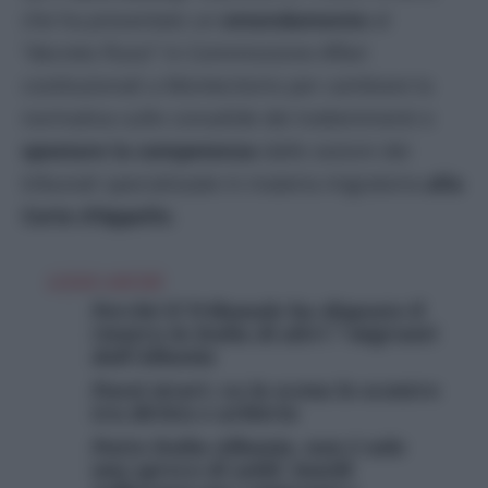
che ha presentato un
emendamento
al
“decreto flussi” in Commissione Affari
costituzionali a Montecitorio per cambiare la
normativa sulle convalide dei trattenimenti e
spostare la competenza
dalle sezioni dei
tribunali specializzate in materia migratoria
alla
Corte d’Appello
.
LEGGI ANCHE
Perché il Tribunale ha disposto il
rientro in Italia di altri 7 migranti
dall’Albania
Paesi sicuri, va in scena lo scontro
tra diritto e arbitrio
Patto Italia-Albania, non è solo
uno spreco di soldi: inutili