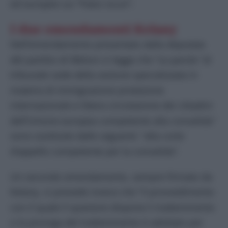
ed europee sui “Paesi sicuri”.
I due emendamenti Kelany
Nell’emendamento presentato dalla deputata
del partitio di Meloni si legge che “Le parole “al
tribunale sede della sezione specializzata in
materia di immigrazione protezione
internazionale e libera circolazione dei cittadini
dell’Unione europea competente alla convalida”
sono sostituite dalle seguenti: “alla corte
d’appello competente per la convalida”.
Un secondo emendamento, sempre firmato da
Kelany, si prevede invece che “il provvedimento
con il quale il questore dispone il trattenimento
o la proroga del trattenimento è adottato per