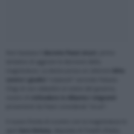
Non bastava il
decreto Paesi sicuri
, primo
tentativo di aggirare le decisioni della
magistratura. La destra prova un ulteriore
blitz
contro i giudici
“colpevoli” secondo Palazzo
Chigi di non obbedire al volere del governo,
ovvero di
richiudere in Albania i migranti
provenienti da Paesi considerati “sicuri”.
Il nuovo fronte di scontro con la magistratura lo
apre
Sara Kelany
, deputata di Fratelli d’Italia,