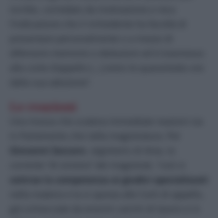
iscritto, corredato da motivazione e reca
l’indicazione che il richiedente ha facoltà di
presentare personalmente o a mezzo di
difensore memorie o deduzioni ed è trasmesso
alla corte d’appello […] entro le quarantotto ore
dalla sua adozione”.
Le reazioni
Una mossa che scatena immediate reazioni sia
in Parlamento che nella magistratura. Per
Giovanni Zaccaro
, segretario di Area, la
corrente “di sinistra” dei magistrati, “così si
sottrae la competenza ai giudici specializzati
nella materia e la si sposta alle Corti di appello,
già schiacciate da enormi carichi di lavoro e in