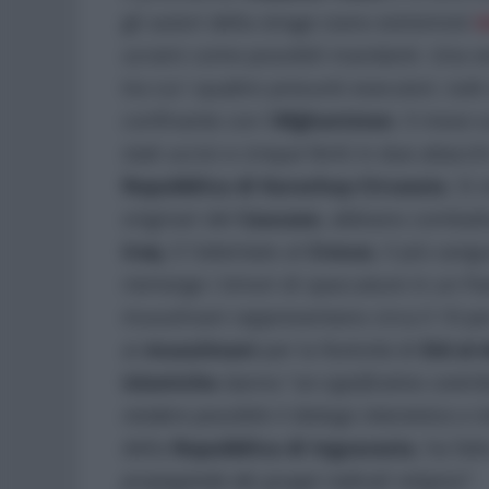
gli autori della strage siano estremisti
i
ucraini come possibili mandanti. Una ven
tra cui i quattro presunti esecutori, tutt
confinante con l’
Afghanistan
. Il mese 
stati uccisi e cinque feriti in due attacc
Repubblica
di
Karachay-Circassia
. Si
originari del
Caucaso
, abbiano combattut
Iraq
. E l’attentato al
Crocus
, il più san
riemerge i timori di spaccature in un P
musulmani rappresentano circa il 10 pe
ai
musulmani
per la festività di
Eid al
islamiche
danno “
un significativo contr
rendere possibile il dialogo interetnico e i
della
Repubblica
di
Inguscezia
, ha fat
propaganda dei gruppi radicali religiosi
“.