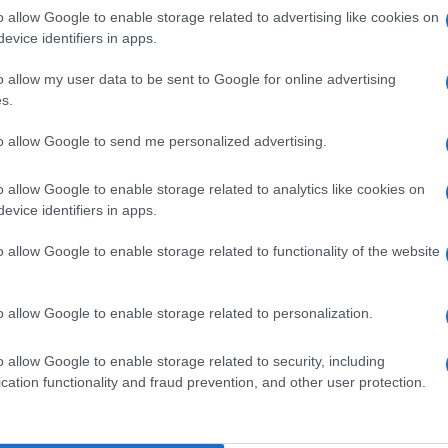
o allow Google to enable storage related to advertising like cookies on
evice identifiers in apps.
formazioni ufficiali. Secondo i
media
russi
, i
o allow my user data to be sent to Google for online advertising
o processo con l’accusa di avere pianificato un
s.
rema
di un’altra repubblica caucasica russa, quella di
o messo in atto la loro azione nel cortile del centro
to allow Google to send me personalized advertising.
ostov
, alle porte del
Caucaso
e confinante con
o allow Google to enable storage related to analytics like cookies on
n cambio del rilascio degli
ostaggi
i sei chiedevano
evice identifiers in apps.
n
video
circolato sui social media mostra uno di loro
o allow Google to enable storage related to functionality of the website
tta in arabo, mentre un altro mostra una bandiera
aratoria si può udire in un altro
video
ripreso fuori
o allow Google to enable storage related to personalization.
 prendevano d’assalto. In altre immagini diffuse dal
i stesi a terra privi di vita in pozze di sangue. Il
o allow Google to enable storage related to security, including
che “
i criminali sono stati eliminati
” e che gli
ostaggi
cation functionality and fraud prevention, and other user protection.
e
Stato
islamico
Khorasan
(
Isis-K
)
, denominazione
rte dell’
Iran
, del
Turkmenistan
e