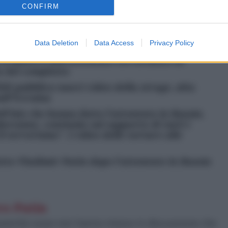
CONFIRM
cco compiuto da uomini armati alla sala da concerti
rso, che è costato la vita a
144
persone
.
Data Deletion
Data Access
Privacy Policy
o il mistero dell’attentato terroristico in
a del complotto
SIS pubblica nuovi video della strage, alta
ull’Ucraina
ell’Isis che hanno fatto l’attentato in Russia.
gheranno, contiamo sul supporto di tutti i
 terrorismo”. I video delle torture alle
tto Vladimir Putin dopo l’attentato in Russia
ro Putin
 autorità russe non hanno messo in discussione che