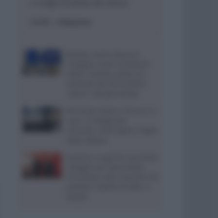
a colpi d’arma da fuoco
ESTERI
- di
Redazione
Bomba contro Ranucci,
indagato come mandante
Valter Lavitola: giallo sul
movente del faccendiere
“amico” del giornalista
Ritrovata morta a 59 anni in
casa, si indaga per
omicidio: interrogato il figlio
della vittima
Aurelio e Luigi De Laurentiis
indagati per bancarotta,
l’inchiesta sulla cessione del
portiere Caprile tra Bari e
Napoli