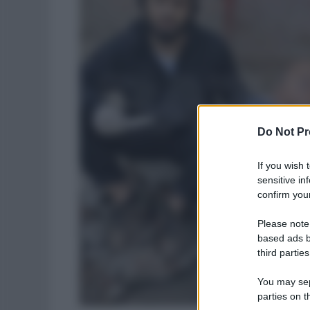
Do Not Pr
If you wish 
sensitive in
confirm your
Please note
based ads b
third parties
You may sepa
parties on t