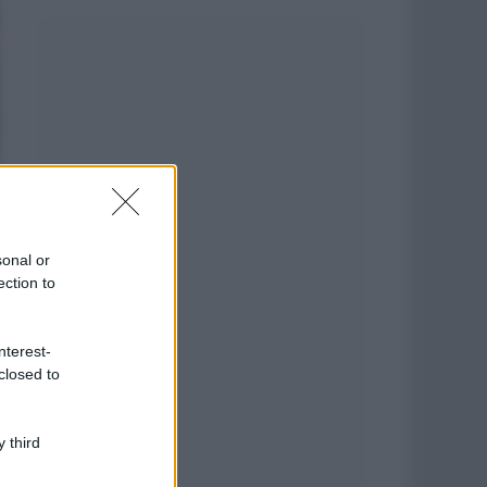
sonal or
ection to
nterest-
closed to
 third