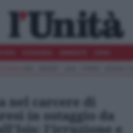
STIZIA
ECONOMIA
AMBIENTE
VIDEO
IRAN
MIGRANTI
GAZA
UCRAINA
MONDIALI 20
a nel carcere di
resi in ostaggio da
ll’Isis: l’irruzione e