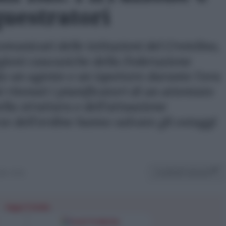
questratori
omunicati delle istituzioni del Cremlino,
regioni caucasiche della Federazione
o un agente e un ispettore durante l'ora
 ritenuti i pianificatori di un attentato
ella struttura e dell'attuazione
rze dell'ordine hanno salvato gli ostaggi
Condividi l'articolo
lle 10:43
Segui l'Unità
Fonti Preferite