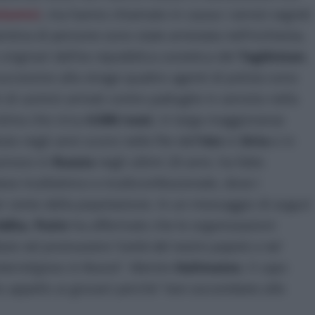
slamici
, ma hanno chiamato in causa i servizi segreti
tina di persone sono state arrestata nell’inchiesta,
i originari dell’ex repubblica sovietica del
Tagikistan
,
successivo alla strage quattro agenti di polizia sono
hi di uomini armati contro pattuglie in servizio nella
 stima che circa
4.500 russi
, in larga maggioranza
o negli anni scorsi nelle file dell’
Isis
in
Siria
e in
guinoso in
Russia
negli ultimi 20 anni, ha fatto
aese multietnico e multiconfessionale, dove i
r cento della popolazione. In un messaggio di auguri
-Adha
,
Putin
ha affermato che le organizzazioni
ibuto nel promuovere l’unità del nostro popolo e nel
nterreligioso in Russia
“. Mentre
Kalimatov
, il capo
to appello ai giovani perché “
non soccombano alla