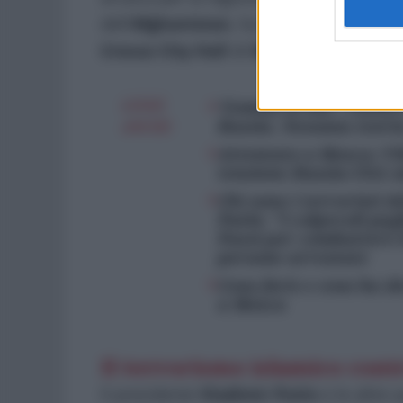
dell’
Afghanistan
, ha rivendicato l’atta
Crocus
City
Hall
di
Mosca
nel marzo sco
LEGGI
‘Uomini in blu’: risolt
Russia. Nessuna teori
ANCHE
Attentato a Mosca: l’I
tensione Russia-USA s
Chi sono i terroristi d
Putin: “I colpevoli pa
Paesi per combattere il
persone arrestate
Cosa farà e cosa ha de
a Mosca
Il terrorismo islamico cont
Il presidente
Vladimir
Putin
e le altre