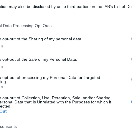
tion may also be disclosed by us to third parties on the IAB’s List of 
y Hall
di
Mosca
, lo spettro del
terrorismo
 that may further disclose it to other third parties.
ssia
. Sei
detenuti
che si dichiaravano
jihadisti
 that this website/app uses one or more Google services and may gath
l Data Processing Opt Outs
tincendio, hanno preso in
ostaggio
due funzionari
including but not limited to your visit or usage behaviour. You may click 
 attesa di giudizio nella regione di
Rostov
, nel sud
 to Google and its third-party tags to use your data for below specifi
o opt-out of the Sharing of my personal data.
ogle consent section.
’operazione delle
forze speciali
. Il capo della
In
Ali Kalimatov
, ha detto che quattro degli autori
o opt-out of the Sale of my Personal Data.
itorio russo del
Caucaso
settentrionale, la cui
In
mana
è imparentata con quella della
Cecenia
, dove
to opt-out of processing my Personal Data for Targeted
due sanguinosissime guerre contro un’insurrezione
ing.
In
primi anni 2000. Un periodo segnato anche da attentati
o di
centinaia
di
morti
in diverse città russe, tra cui
o opt-out of Collection, Use, Retention, Sale, and/or Sharing
ersonal Data that Is Unrelated with the Purposes for which it
erano già stati condannati ciascuno a 18 anni di
lected.
Out
consents
ostov: detenuti islamisti prendono