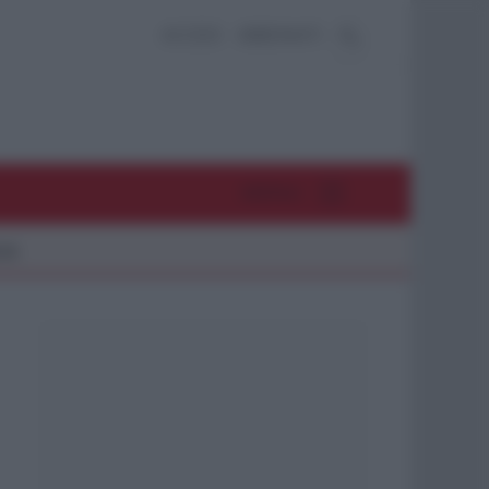
ACCEDI
ABBONATI
MENU
26