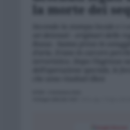
la morte dei se
Secondo la stampa locale e i c
sei detenuti - originari delle 
Russa - hanno preso in ostaggi
d'aria. Erano in carcere perché
terroristico. Dopo l'ingresso n
dell'operazione speciale, le fo
che sono risultati illesi
ESTERI
- di
Redazione Web
16 Giugno 2024 alle 13:01
-
Ultimo agg. 17 Giugno 2024 a
Google Discover