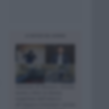
LE NOTIZIE DEL GIORNO
Attentato di Monaco, trovata
morta a Kiev la donna
sospettata dell’attacco
all’oligarca Ermolaev: uccisa