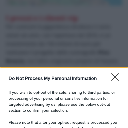
I prezzi e i clienti vip
Per costruire la gigantesca struttura ci sono
voluti sei anni, con l’apertura nel 2010, e un
investimento da 150 milioni di euro per
realizzare il progetto dello scenografo
Pino
Brescia
, tra l’altro originario proprio di Fasano.
Vista la qualità dell’offerta, non devono
Do Not Process My Personal Information
sorprendere i costi per i clienti. Affittare una
stanza o una villa nel borgo può costare
alcune
If you wish to opt-out of the sale, sharing to third parties, or
processing of your personal or sensitive information for
migliaia di euro a notte
, ma per il tipo di
targeted advertising by us, please use the below opt-out
clientela non è affatto un problema.
section to confirm your selection.
Please note that after your opt-out request is processed you
Borgo Egnazia è famosa anche per i vip che