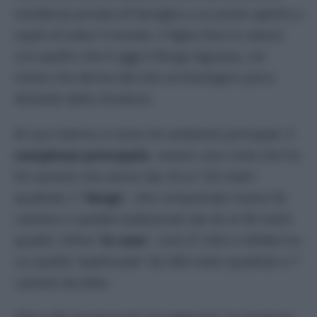
residenza privata di famiglia a un posto aperto a
ospiti di tutto il mondo, il figlio fece lo stesso
con quello che è oggi è Borgo Egnazia, col
nome che deriva dal sito archeologico poco
distante dalla struttura.
Al suo interno vi sono tre ambienti principali: il
complesso principale
, ovvero una corte che ha
63 camere che vanno dai 33 ai 125 metri
quadrati; il “
borgo
”, che comprende invece 92
camere e casette tradizionali dai 42 ai 90 metri
quadri; infine “
le case
”, cioè 27 ville e villette tra
cui quella “padronale” da 500 metri quadrati e 7
camere da letto.