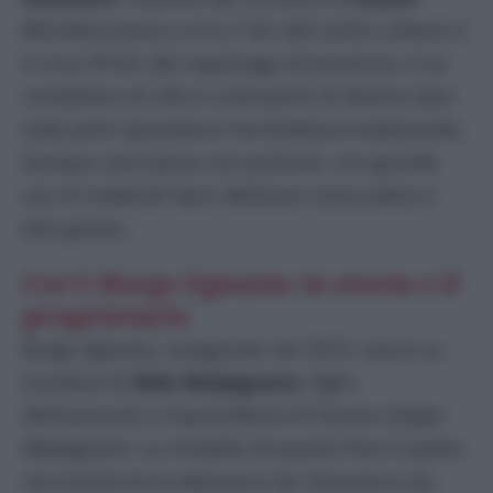
(Brindisi) posta a circa 7 km dal centro urbano e
a circa 55 km dal capoluogo di provincia, è un
complesso di ville e costruzioni di diverso tipo:
tutte però riprendono l’architettura tradizionale,
dunque case basse con porticati, con grande
uso di materiali tipici dell’area come pietra e
tufo grezzo.
Cos’è Borgo Egnazia: la storia e il
proprietario
Borgo Egnazia, inaugurato nel 2010, nasce su
iniziativa di
Aldo Melpignano
, figlio
dell’avvocato e imprenditore di Fasano Sergio
Melpignano: su modello di quanto fece il padre,
che trasformò la Masseria San Domenico da