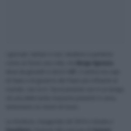
I giornali, italiani e non, tendono a parlarne
come se fosse una città, ma
Borgo Egnazia
,
dove da giovedì si terrà il
G7
, il vertice tra capi
di Stato e di governo dei Paesi più influenti al
mondo, non lo è. Tecnicamente non è un borgo,
né una delle tante masserie presenti in zona,
tantomeno un resort di lusso.
La struttura, inaugurata nel 2010 e situata a
Savelletri
, frazione del comune di
Fasano