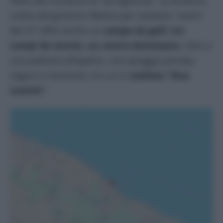
Oltre alle strutture di “accoglienza”, la struttura
scelta dal governo Meloni per ospitare i lavori
del G7 offre anche un
campo da golf, tre
campi da tennis, un centro benessere
, oltre a
una palestra all’aperto, una spiaggia privata,
negozi e ristoranti, tra cui lo
stellato “Due
Camini”
.