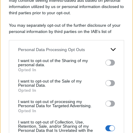
may continue seeing interest-based ads based on personal
hanno soggiornato al suo interno, anche se
information utilized by us or personal information disclosed to
molti sono ancora oggi coperti da segreto visto
third parties prior to your opt-out.
il livello di privacy garantita. Eppure è noto che
You may separately opt-out of the further disclosure of your
nella struttura sono stati clienti l’ex segretario di
personal information by third parties on the IAB’s list of
downstream participants.
Stato americano
Henri Kissinger
, la popstare
Madonna
, i coniugi
David e Victoria
Personal Data Processing Opt Outs
This information may also be disclosed by us to third parties
on the IAB’s List of Downstream Participants that may further
Beckham
, mentre nella struttura si sono
I want to opt-out of the Sharing of my
disclose it to other third parties.
personal data.
sposati nel 2012
Justin Timberlake
e
Jessica
Opted In
Please note that this website/app uses one or more Google
Biel
.
services and may gather and store information including but
I want to opt-out of the Sale of my
Personal Data.
not limited to your visit or usage behaviour. You may click to
di:
Redazione
-
13 Giugno 2024
Opted In
grant or deny consent to Google and its third-party tags to
use your data for below specified purposes in below Google
Condividi l'articolo
I want to opt-out of processing my
consent section.
Personal Data for Targeted Advertising.
Opted In
borgo egnazia
g7
I want to opt-out of Collection, Use,
Retention, Sale, and/or Sharing of my
Personal Data that Is Unrelated with the