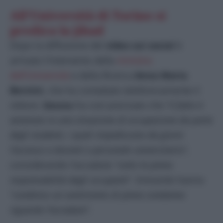
All’Università di Torino si
predica la jihad
Dopo la diffusione del
video
sui
social
è
arrivato l’intervento della
ministra
dell’Università
e della Ricerca
Anna Maria
Bernini
, che ha contattato telefonicamente il
rettore.
Geuna
ha così precisato che “
il fatto è
avvenuto in una situazione di occupazione da parte
degli studenti, i quali impediscono da giorni
l’accesso a docenti e personale universitario
“,
considerando l’accaduto “
sotto la piena
responsabilità degli occupanti
“. Entrambi hanno
“
condiviso un sentimento di piena condanna
riguardo l’accaduto
“.