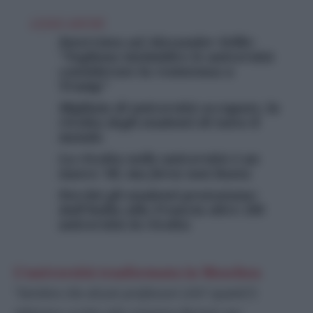
LEGGI ANCHE
Intervista ad Alexander Stille:
“Vogliono intimidire le università
considerate la resistenza a
Trump”
Migliaia di università occupate, la
rivolta degli studenti di tutto il
mondo
La rivolta nelle università è un
nuovo ‘68, ma forse non basta
Perché gli studenti protestano:
dall’India alla Francia oltre 100
università in rivolta
L’università trasformata in Moschea
“
Sembra che alcuni professori (chi? quanti?)