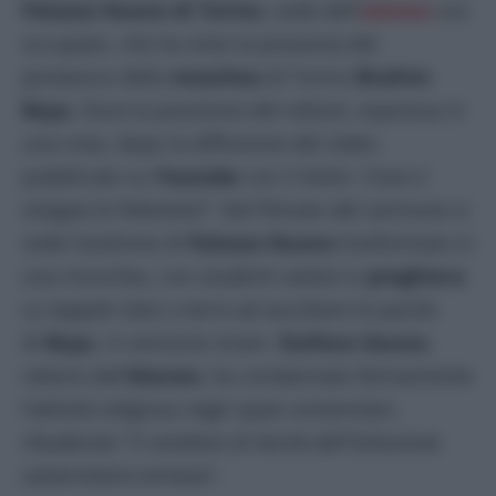
Palazzo Nuovo di Torino
, sede dell’
ateneo
ora
occupato, che ha visto la presenza del
portavoce della
moschea
di Torino
Brahim
Baya
. Dura la posizione del rettore, espressa in
una nota, dopo la diffusione del video
pubblicato su
Youtube
con il titolo: ‘
Cosa ci
insegna la Palestina?
‘. Nel filmato del sermone si
vede l’androne di
Palazzo Nuovo
trasformato in
una moschea, con studenti seduti in
preghiera
su tappeti stesi a terra ad ascoltare le parole
di
Baya
, in versione imam.
Stefano Geuna
,
rettore dell’
Ateneo
, ha condannato fermamente
l’attività religiosa negli spazi universitari,
ribadendo “
il carattere di laicità dell’istituzione
universitaria torinese
“.