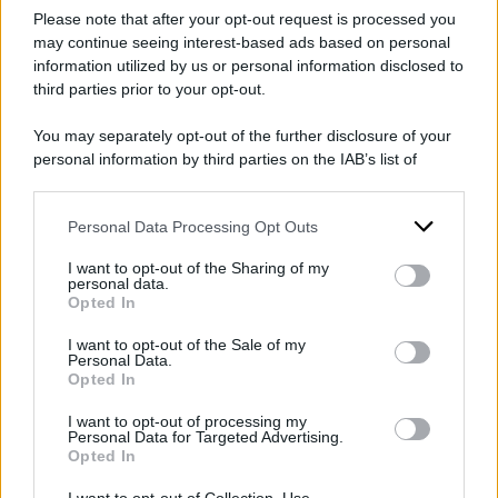
Please note that after your opt-out request is processed you
collettivi studenteschi, esclusi dalla delegazione
may continue seeing interest-based ads based on personal
a cui la segreteria della
Crui
ha permesso di
information utilized by us or personal information disclosed to
consegnare la lettera, si sono accampati a pochi
third parties prior to your opt-out.
passi da
Piazza Rondanini
, dove si stava
You may separately opt-out of the further disclosure of your
svolgendo l’
Assemblea
, mostrando striscioni
personal information by third parties on the IAB’s list of
downstream participants.
che incitavano al boicottaggio accademico. La
polizia
ha bloccato il passaggio, impedendo
Personal Data Processing Opt Outs
This information may also be disclosed by us to third parties
on the IAB’s List of Downstream Participants that may further
agli studenti di arrivare nella
Piazza
.
I want to opt-out of the Sharing of my
disclose it to other third parties.
personal data.
Opted In
Please note that this website/app uses one or more Google
DI
Redazione Web
services and may gather and store information including but
I want to opt-out of the Sale of my
Personal Data.
not limited to your visit or usage behaviour. You may click to
24 Maggio 2024
Opted In
grant or deny consent to Google and its third-party tags to
use your data for below specified purposes in below Google
Condividi l'articolo
I want to opt-out of processing my
consent section.
Personal Data for Targeted Advertising.
Opted In
università di torino