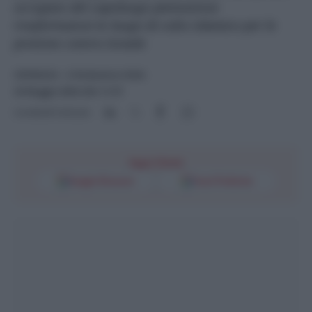
occupato del capoluogo piemontese
trasformatosi in luogo di culto islamico per le
proteste contro Israele
CRONACA
- di
Redazione Web
24 Maggio 2024 alle 11:37
Condividi l'articolo
Segui l'Unità
Google Discover
Fonti Preferite