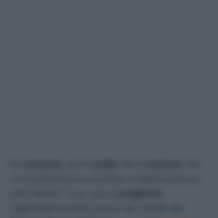
Un
sermone
, sia in
arabo
che in
italiano
, che
si è trasformato in un invito “
a lottare contro lo
stato ebraico
“. È un caso la
preghiera
organizzata venerdì scorso nei corridoi del