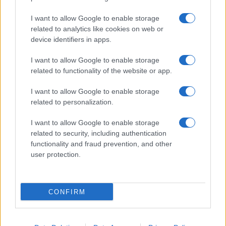
I want to allow Google to enable storage
related to analytics like cookies on web or
device identifiers in apps.
I want to allow Google to enable storage
related to functionality of the website or app.
I want to allow Google to enable storage
related to personalization.
ACCEDI
ABBONATI
I want to allow Google to enable storage
related to security, including authentication
IRAN
MIGRANTI
GAZA
UCRAINA
functionality and fraud prevention, and other
MONDIALI 2026
user protection.
Redazione
Sitemap
Taglist
Privacy
Cookie Policy
CONFIRM
Termini e condizioni
Testata iscritta alla Sezione Stampa del Tribunale di Roma al
n. 243/48. ISSN 2975-0059