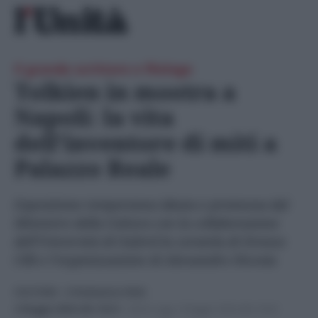
Skip
Ricerca
to
per:
content
Il grande scrittore e filologo
Tolkien in mostra a
Napoli: la vita
dell’inventore di miti a
Palazzo Reale
Esposizione temporanea ideata e promossa dal
Ministero della Cultura con la collaborazione
dell’Università di Oxford la curatela di Oronzo
Cilli e l’organizzazione di Alessandro Nicosia
CULTURA
- di
Redazione Web
2 Maggio 2024 alle 18:31
-
Ultimo agg. 2 Maggio 2024 alle 18:34