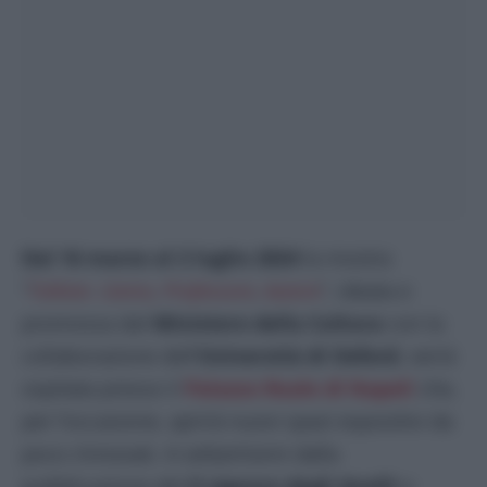
Dal 16 marzo al 2 luglio 2024
la mostra
“
Tolkien. Uomo, Professore, Autore
”, ideata e
promossa dal
Ministero della Cultura
con la
collaborazione dell’
Università di Oxford
, verrà
ospitata presso il
Palazzo Reale di Napoli
che,
per l’occasione, aprirà nuovi spazi espositivi da
poco rinnovati. A settant’anni dalla
pubblicazione del
Il signore degli Anelli
e