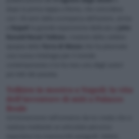
dopo la prima tappa a Roma, che coincideva
con i 50 anni dalla scomparsa dell’autore, arriva
a
Napoli
la grande esposizione dedicata a
John
Ronald Reuel Tolkien
, creatore della celebre
epopea della
Terra di Mezzo
che ha plasmato
una nuova mitologia per il mondo
contemporaneo e lo ha reso uno degli autori
più letti del pianeta.
Tolkien in mostra a Napoli: la vita
dell’inventore di miti a Palazzo
Reale
Un’immersione nell’universo da lui creato che si
realizza mediante un articolato percorso
espositivo tra manoscritti autografi, lettere,