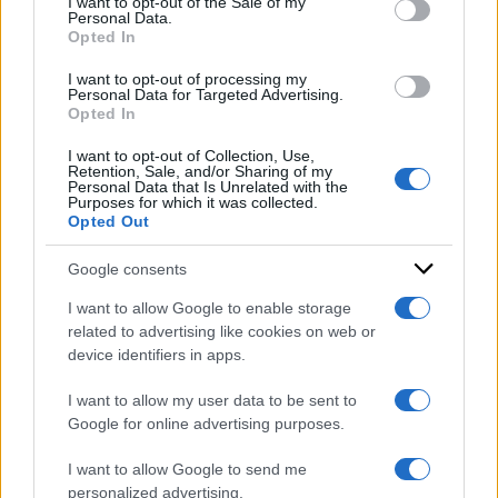
I want to opt-out of the Sale of my
Personal Data.
not limited to your visit or usage behaviour. You may click to
Opted In
grant or deny consent to Google and its third-party tags to
DI
Redazione Web
use your data for below specified purposes in below Google
I want to opt-out of processing my
consent section.
Personal Data for Targeted Advertising.
2 Maggio 2024
Opted In
Condividi l'articolo
I want to opt-out of Collection, Use,
Retention, Sale, and/or Sharing of my
Personal Data that Is Unrelated with the
napoli
palazzo reale
tolkien
Purposes for which it was collected.
Opted Out
Google consents
I want to allow Google to enable storage
related to advertising like cookies on web or
device identifiers in apps.
I want to allow my user data to be sent to
Google for online advertising purposes.
I want to allow Google to send me
personalized advertising.