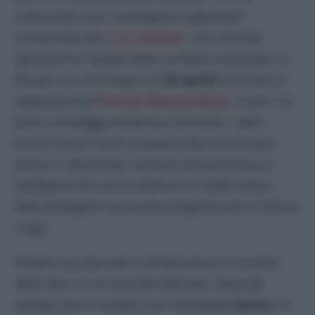
cominciato una “campagna ungherese”
confermata dal
caso
Scurati
, una vicenda
“gravissima” quella dello scrittore censurato in
Rai per un monologo sul
25 aprile
secondo la
segretaria del
Partito Democratico
. E però: se
pure i sondaggi sembrano benevoli, i dem
hanno perso come ampiamente annunciato,
anche in Basilicata. Sembra lontanissima la
Sardegna che con la vittoria di Todde aveva
fatto presagire una nuova stagione per il Campo
Largo.
Schlein ha rilasciato un’intervista a
Il Corriere
della Sera
. In un periodo delicato: dopo gli
strappi duri e costanti con Giuseppe
Conte
e il