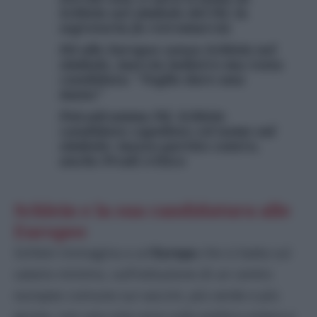
Schlein nel simbolo del Pd, la
segretaria fa retromarcia
Pd alle Europee senza Schlein nel
simbolo, marcia indietro ma resta
candidata: “Voglio dare una
mano”
Psicodramma Pd, Schlein
candidata capolista col nome sul
simbolo: mezzo partito contro,
anche Prodi critico
Schlein e la sua candidatura alle
Europee
Schlein immagina a un’
Europa
che si batta sul
salario minimo, sull’istituzione di un centro
europeo comune sui vaccini, più verde e più
giusta, con una sola voce sulla politica estera e