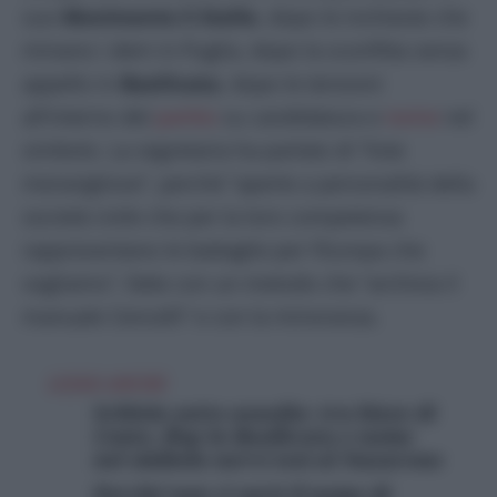
suo
Movimento 5 Stelle
, dopo le inchieste che
minano i dem in Puglia, dopo la sconfitta senza
appello in
Basilicata
, dopo le tensioni
all’interno del
partito
su candidatura e
nome
nel
simbolo. La segretaria ha parlato di “liste
meravigliose”, perché “aperte a personalità della
società civile che per la loro competenza
rappresentano le battaglie per l’Europa che
vogliamo”, fatte con un metodo che “archivia il
manuale Cencelli” e con la minoranza.
LEGGI ANCHE
Schlein sotto assedio: tra bizze di
Conte, flop in Basilicata e nome
nel simbolo nervi tesi al Nazareno
Perché non ci sarà il nome di