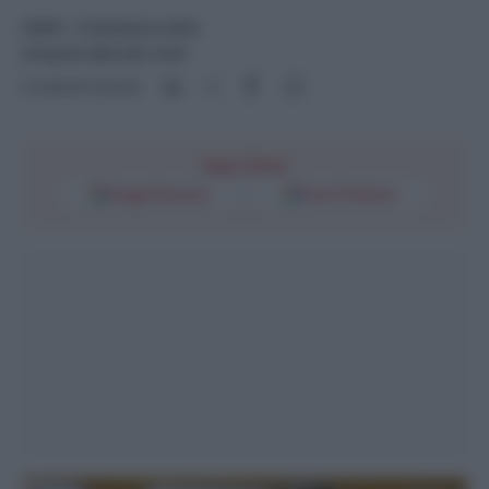
NEWS
- di
Redazione Web
24 Aprile 2024 alle 13:39
Condividi l'articolo
Segui l'Unità
Google Discover
Fonti Preferite