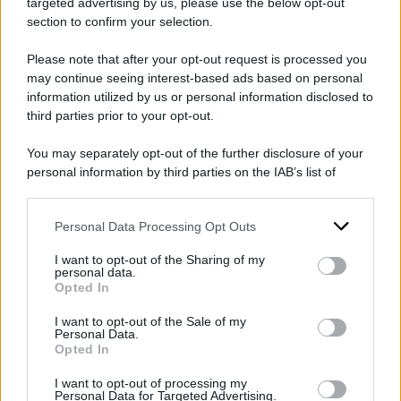
targeted advertising by us, please use the below opt-out
governatore Vito Bardi, risultando decisivi nei
section to confirm your selection.
risultati finali: “Lo so che è faticoso costruire
Please note that after your opt-out request is processed you
un’alternativa alla destra, ma non è che la
may continue seeing interest-based ads based on personal
soluzione è andare direttamente con la destra”.
information utilized by us or personal information disclosed to
third parties prior to your opt-out.
Al Movimento 5 Stelle di Giuseppe
Conte
, che
hanno ridotto i loro consensi di due terzi in
You may separately opt-out of the further disclosure of your
personal information by third parties on the IAB’s list of
cinque anni nella Regione: “Il loro risultato
downstream participants.
dimostra che il problema per il loro elettorato
Personal Data Processing Opt Outs
non è la presenza di altri nella coalizione, che è
This information may also be disclosed by us to third parties
on the IAB’s List of Downstream Participants that may further
stato il motivo dell’irrigidimento. E a tutti chiedo
I want to opt-out of the Sharing of my
disclose it to other third parties.
personal data.
di smetterla con i veti incrociati perché continuo
Opted In
Please note that this website/app uses one or more Google
a pensare che uniti si possa vincere”.
services and may gather and store information including but
I want to opt-out of the Sale of my
Personal Data.
not limited to your visit or usage behaviour. You may click to
Opted In
grant or deny consent to Google and its third-party tags to
DI
use your data for below specified purposes in below Google
Redazione Web
I want to opt-out of processing my
consent section.
Personal Data for Targeted Advertising.