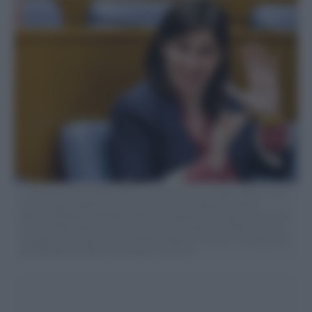
La segretaria del PD Elly Schlein in occasione del convegno ‘Acqua e sole,
un connubio perfetto’ tenutosi alla Camera dei Deputati a Roma,
Martedì, 09 Aprile 2024 (foto Mauro Scrobogna / LaPresse) The secretary
of the PD Elly Schlein, on the occasion of the conference ‘Water and sun,
a perfect union’ held at the Chamber of Deputies in Rome, Tuesday, April
09 2024 (foto by Mauro Scrobogna / LaPresse)