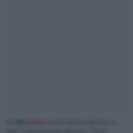
Per
Elly
Schlein
questa destra al governo in
Italia “è estremamente dannosa”, che ha