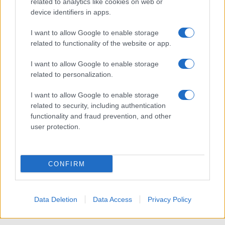
related to analytics like cookies on web or
device identifiers in apps.
I want to allow Google to enable storage
related to functionality of the website or app.
I want to allow Google to enable storage
related to personalization.
ACCEDI
ABBONATI
I want to allow Google to enable storage
related to security, including authentication
IRAN
MIGRANTI
GAZA
UCRAINA
functionality and fraud prevention, and other
MONDIALI 2026
user protection.
Redazione
Sitemap
Taglist
Privacy
Cookie Policy
CONFIRM
Termini e condizioni
Testata iscritta alla Sezione Stampa del Tribunale di Roma al
n. 243/48. ISSN 2975-0059
Data Deletion
Data Access
Privacy Policy
Editore: Romeo Editore srl - PIVA 09250671212
Preferenze Privacy