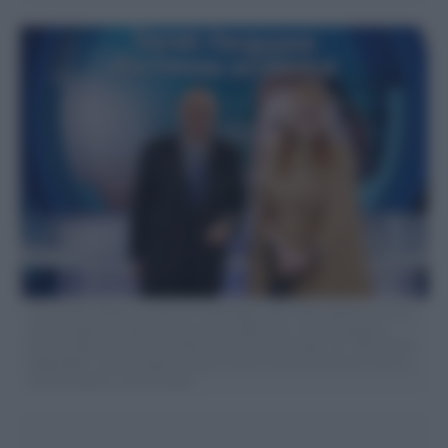
Foto Cecilia Fabiano/ LaPresse 14 Dicembre 2021 Roma (Italia) Cronaca :
Sarah Ferguson ospite a Porta a Porta Nella Foto : Sarah Ferguson ,
Bruno Vespa Photo Cecilia Fabiano/ LaPresse December 14 , 2021 Rome
(Italy) News : Sarah Ferguson guest a Porta a Porta talk show In The Pic :
Sarah Ferguson , Bruno Vespa