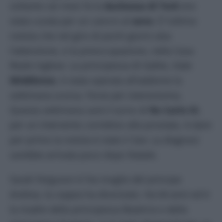
soltanto sei mesi fa la
duchessa di York
era
stata curata per un cancro al
seno
. È l’ultima
notizia che nel giro di pochi giorni alza
l’attenzione, e la preoccupazione, nella Casa
Reale inglese. La principessa di Galles, Kate
Middleton
, è stata operata all’addome la
settimana scorsa. Forse per isterectomia.
Questa settimana sarà il turno di
Re Carlo III
,
per un intervento correttivo alla prostata. A dare
per primo la notizia è stato il
Sun
. La diagnosi
sarebbe arrivata poco dopo Natale.
Sarah Ferguson è l’ex moglie del principe
Andrea, la coppia ha divorziato. Ha 64 anni ed è
la madre della principessa Beatrice e della