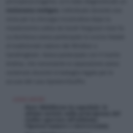
principessa Eugenia. Le è stato diagnosticato un
melanoma maligno
, individuato durante una
visita per la chirurgia ricostruttiva dopo la
mastectomia subita da Sarah Ferguson mesi fa.
La duchessa aveva partecipato lo scorso Natale
al tradizionale raduno dei Windsor a
Sandringham. Aveva partecipato con il marito
Andrea, che nonostante la separazione aveva
sostenuto durante la battaglia legale per le
accuse del caso Epstein/Giuffre.
LEGGI ANCHE
Kate Middleton in ospedale: le
ultime notizie sulla principessa del
Galles operata all’addome,
l’ipotesi tumore e isterectomia