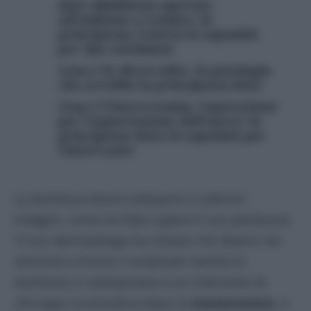
Kate Middleton operata
all’addome a Londra, la
principessa resterà in ospedale
per due settimane
Cosa è la divercolite, la patologia
che avrebbe la principessa Kate
Cosa è l’isterectomia, l’operazione
per l’asportazione dell’utero: la
principessa Kate in ospedale per
l’intervento
La duchessa dovrà sottoporsi a ulteriori
indagini, come ha fatto sapere il suo portavoce.
“Il suo dermatologo ha chiesto che diversi nei
venissero rimossi e analizzati mentre la
duchessa si sottoponeva a un intervento di
chirurgia ricostruttiva dopo la
mastectomia
, e