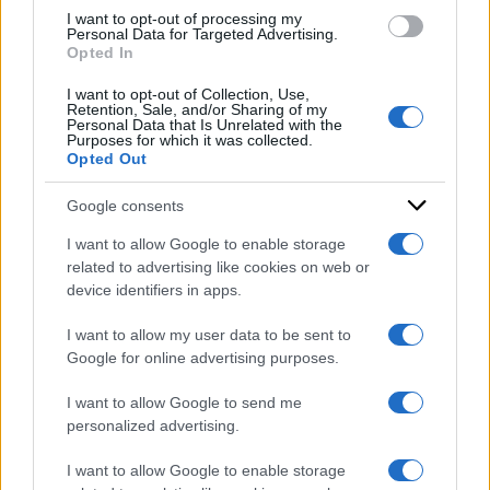
pubblicazione del suo primo romanzo.
use your data for below specified purposes in below Google
I want to opt-out of processing my
consent section.
Personal Data for Targeted Advertising.
Opted In
DI
Redazione Web
I want to opt-out of Collection, Use,
Retention, Sale, and/or Sharing of my
22 Gennaio 2024
Personal Data that Is Unrelated with the
Purposes for which it was collected.
Condividi l'articolo
Opted Out
Google consents
I want to allow Google to enable storage
related to advertising like cookies on web or
device identifiers in apps.
I want to allow my user data to be sent to
Google for online advertising purposes.
I want to allow Google to send me
personalized advertising.
I want to allow Google to enable storage