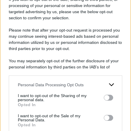
forma, il colore, la consistenza e l’emergere di
processing of your personal or sensitive information for
nuovi nei che possono essere un segno di
targeted advertising by us, please use the below opt-out
section to confirm your selection.
melanoma”. Anche lei ha trasformato l’annuncio
della malattia in un appello a monitorare le
Please note that after your opt-out request is processed you
may continue seeing interest-based ads based on personal
proprie condizioni di salute.
information utilized by us or personal information disclosed to
third parties prior to your opt-out.
Difatti Ferguson non è più a corte da tempo. A
causa di attriti interni alla Casa Reale, non aveva
You may separately opt-out of the further disclosure of your
personal information by third parties on the IAB’s list of
presenziato al matrimonio di
William e Kate
downstream participants.
del 2011. “Sono stata la ragazza più fortunata
Personal Data Processing Opt Outs
This information may also be disclosed by us to third parties
del mondo, era una favola, stavo sposando un
on the IAB’s List of Downstream Participants that may further
principe molto attraente che peraltro come il
I want to opt-out of the Sharing of my
disclose it to other third parties.
personal data.
principe azzurro aveva anche la spada”, aveva
Opted In
Please note that this website/app uses one or more Google
raccontato in un’intervista a
Porta a Porta
, ospite
services and may gather and store information including but
I want to opt-out of the Sale of my
Personal Data.
not limited to your visit or usage behaviour. You may click to
di Bruno Vespa, nel 2021 in occasione della
Opted In
grant or deny consent to Google and its third-party tags to