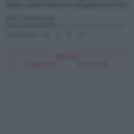
Andrea, madre di Beatrice ed Eugenia ha 64 anni
NEWS
- di
Redazione Web
22 Gennaio 2024 alle 09:40
-
Ultimo agg. 22 Gennaio 2024 alle 09:47
Condividi l'articolo
Segui l'Unità
Google Discover
Fonti Preferite