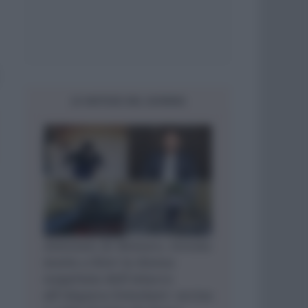
LE NOTIZIE DEL GIORNO
Attentato di Monaco, trovata
morta a Kiev la donna
sospettata dell’attacco
all’oligarca Ermolaev: uccisa