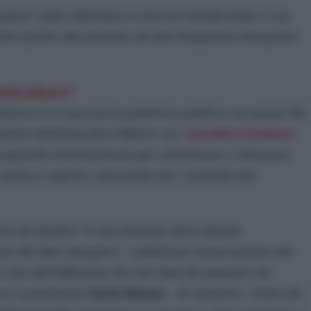
 spesa” vede rallentare in termini tendenziale il suo
re quello dei prodotti ad alta frequenza d’acquisto
tricolore”
lazione si è riaccesa la polemica politica sui prezzi del
ziativa dell’esecutivo Meloni sul “
carrello tricolore
”,
(la grande distribuzione) per calmierare o ribassare
e pasta e sapone, passando per i prodotti per
one ad ottobre “
è una illusione ottica dovuta
zi dei beni energetici
”, sottolinea l’associazione dei
l calo dell’inflazione che non deve far pensare che
ma il presidente
Carlo Rienzi
–
Al contrario i listini dei