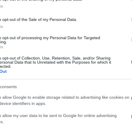
ogle consent section.
ultimo trimestre fosse a crescita zero, è pari a
In
erno nella nota di aggiornamento al Def.
o opt-out of the Sale of my Personal Data.
In
to opt-out of processing my Personal Data for Targeted
ing.
il “trimestre anti-inflazione”, l’elenco dei
In
 e i prodotti in sconto
o opt-out of Collection, Use, Retention, Sale, and/or Sharing
a gli extraprofitti e l’inflazione: i dati del
ersonal Data that Is Unrelated with the Purposes for which it
lected.
Out
ione: meno profitti e più salari
consents
l governo di
Giorgia Meloni
, impegnato in queste ore
o allow Google to enable storage related to advertising like cookies on
evice identifiers in apps.
inamica tendenziale dell’economia risulta stabile,
a dieci trimestri consecutivi.
o allow my user data to be sent to Google for online advertising
s.
il risultato odierno è la sintesi, dal lato della