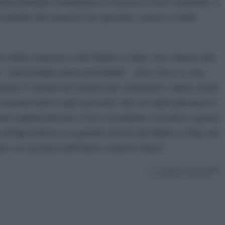
dalle famiglie continuano a crescere a ritmi sostenuti, e
ttobre dal Governo ha riportato i prezzi a livelli
tro delle Imprese e del Made in Italy, che intesta alle
. “
Una frenata senza precedenti
– dice Urso in una
messe in campo nel settore dei carburanti e della corale
i commercianti e agli esercenti, alle reti delle farmacie e
one organizzata per il loro immediato riscontro e grazie
e all’agricoltura e ai grandi marchi del Made in Italy, per
ione: un successo dell’intero sistema Paese
”.
Condividi l'articolo