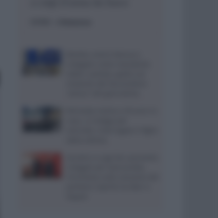
a colpi d’arma da fuoco
ESTERI
- di
Redazione
Bomba contro Ranucci,
indagato come mandante
Valter Lavitola: giallo sul
movente del faccendiere
“amico” del giornalista
Ritrovata morta a 59 anni in
casa, si indaga per
omicidio: interrogato il figlio
della vittima
Aurelio e Luigi De Laurentiis
indagati per bancarotta,
l’inchiesta sulla cessione del
portiere Caprile tra Bari e
Napoli