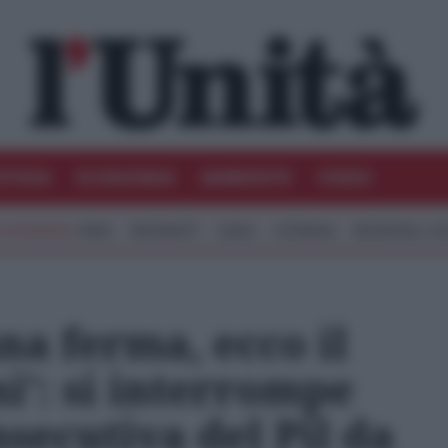
STIZIA
ECONOMIA
AMBIENTE
VIDEO
IRAN
MIGRANTI
GAZA
UCRAINA
MONDIALI 20
na ferma, ecco il
i’: si interrompe
secutiva del Pil da