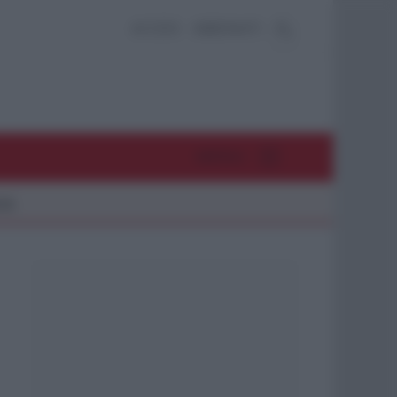
ACCEDI
ABBONATI
MENU
26