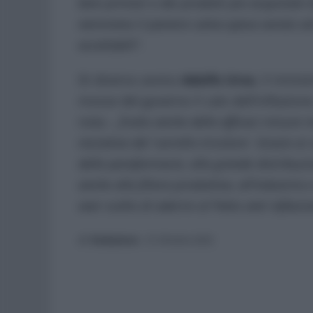
beni primari e dei prodotti più acquistati 
nemmeno il paniere salva-spesa varato ad o
accettabili
“.
Di diverso avviso
Adolfo Urso
, il minis
mosse del governo il calo dell’inflazione
nota -,
frutto anche delle efficaci misure 
iniziativa del ‘carrello tricolore’. Grazie a
delle parafarmacie, alla grande distribuzi
anche alla filiera produttiva, all’industria 
aver scelto di aderire al Patto anti inflaz
di:
Redazione
-
31 Ottobre 2023