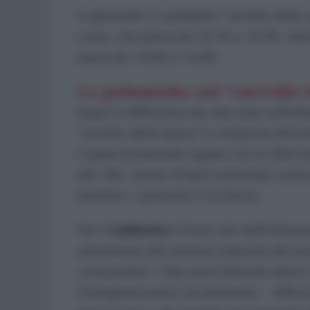
In generale il cosiddetto “carrello della
costo, che passa da +8,1% a +6,3%, ment
passa da +6,6% a +5,6%.
Le polemiche sul “carrello 
Dopo la diffusione dei dati Istat sull’inf
“carrello della spesa” in relazione all’ini
il patto trimestrale siglato con la GDO 
del 10% i prezzi di beni essenziali com
bambini, i pannolini e la farina.
Per il
Codacons
il forte calo dell’inflazi
unicamente alla drastica riduzione dei prez
consumatori. “
Una mera illusione ottica i
l’emergenza prezzi sia terminata
. – affer