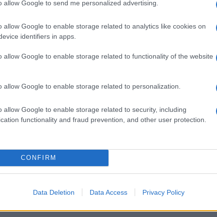
to allow Google to send me personalized advertising.
o dell’agricoltura, di una crescita dell’industria e di
 servizi. Dal lato della domanda, si registra un
o allow Google to enable storage related to analytics like cookies on
evice identifiers in apps.
rdo delle scorte e un contributo positivo della
o allow Google to enable storage related to functionality of the website
o allow Google to enable storage related to personalization.
liminari dell’Istat, l’
inflazione
evidenzia un netto
 registrava da luglio 2021 (+1,9%) e che si confronta
o allow Google to enable storage related to security, including
e il calo è dello 0,1 per cento.
cation functionality and fraud prevention, and other user protection.
in gran parte all’andamento dei prezzi dei beni
nziale a causa dell’effetto statistico derivante dal
CONFIRM
gistrarono forti aumenti dei prezzi. Altro
azione arriva dalla dinamica dei prezzi dei beni
Data Deletion
Data Access
Privacy Policy