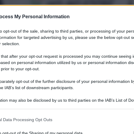
ocess My Personal Information
to opt-out of the sale, sharing to third parties, or processing of your per
formation for targeted advertising by us, please use the below opt-out s
 selection.
 that after your opt-out request is processed you may continue seeing i
ased on personal information utilized by us or personal information dis
 prior to your opt-out.
rately opt-out of the further disclosure of your personal information by
ertificarlo è l’
Istat
, che vede un Paese a crescita
he IAB’s list of downstream participants.
 espresso in valori concatenati con anno di
tion may also be disclosed by us to third parties on the IAB’s List of 
tti di calendario e destagionalizzato, è rimasto
 that may further disclose it to other third parties.
recedente, sia rispetto al terzo trimestre del 2022.
 that this website/app uses one or more Google services and may gath
l Data Processing Opt Outs
including but not limited to your visit or usage behaviour. You may click 
terno lordo per il 2023, cioè il dato che si
 to Google and its third-party tags to use your data for below specifi
o opt-out of the Sharing of my personal data.