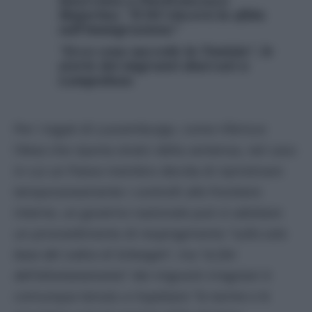
Majorino: “Il Pd vincerà la sfida
sull’immigrazione”
“Ecco cosa succede in Tunisia”, le
storie dei migranti sbarcati a
Lampedusa
Per i togati di Lussemburgo, come riferisce
l’
Ansa
che riporta stralci della sentenza, nel caso
in cui un Paese membro decida di ripristinare
temporaneamente i controlli alle frontiere
interne, un governo nazionale può sì adottare
un provvedimento di respingimento “
sulla sola
base del codice di Schengen
“, ma “
ai fini
dell’allontanamento
” dei migranti irregolari è
comunque tenuto a rispettare “
le norme e le