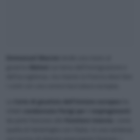
Emmanuel Macron
tende una mano al
governo
Meloni
sul tema dell’immigrazione e
dell’accoglienza, ma intanto la Francia deve fare
i conti con una sonora bocciatura europea.
La
Corte di giustizia dell’Unione europea
ha
infatti
condannato Parigi per i respingimenti
da parte francese alle
frontiere interne
, come
quella di Ventimiglia con l’Italia. In una sentenza
sul ricorso di diverse associazioni francesi, i