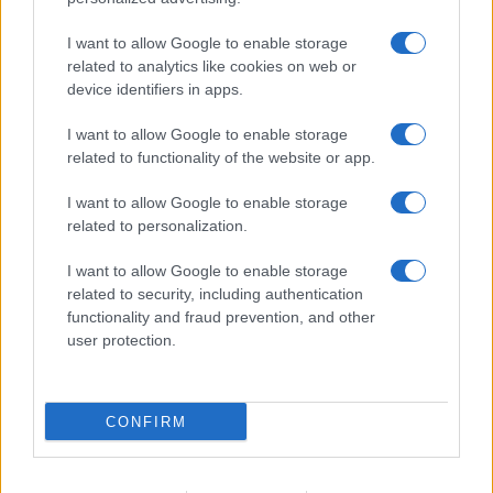
I want to allow Google to enable storage
related to analytics like cookies on web or
device identifiers in apps.
I want to allow Google to enable storage
related to functionality of the website or app.
I want to allow Google to enable storage
related to personalization.
ACCEDI
ABBONATI
I want to allow Google to enable storage
related to security, including authentication
IRAN
MIGRANTI
GAZA
UCRAINA
functionality and fraud prevention, and other
MONDIALI 2026
user protection.
Redazione
Sitemap
Taglist
Privacy
Cookie Policy
CONFIRM
Termini e condizioni
Testata iscritta alla Sezione Stampa del Tribunale di Roma al
n. 243/48. ISSN 2975-0059