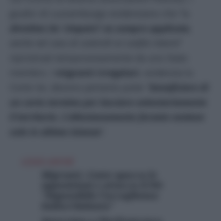
giudici di Lussemburgo evidenziano che “la
direttiva Ue ‘rimpatri’ va sempre applicata
,
anche nel caso di controlli ai confini interni
”
ripristinati temporaneamente da uno Stato
membro. I
migranti irregolari
, evidenzia la
Corte Ue, devono pertanto poter “
beneficiare di
un certo termine per lasciare volontariamente
il territorio. L’allontanamento forzato avviene
solo in ultima istanza
“.
LEGGI ANCHE
Migranti, Conte spacca le
opposizioni e attacca il Pd:
“Impossibile l’accoglienza
indiscriminata”
Intervista a Pierfrancesco