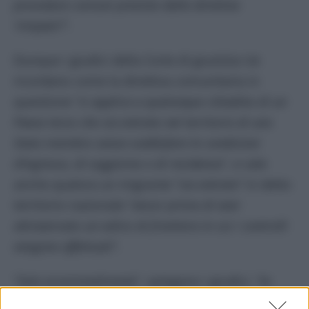
procedure comuni previste dalla direttiva
‘rimpatri’
“.
Dunque i giudici della Corte di giustizia Ue
ricordano come la direttiva comunitaria in
questione “
si applica a qualunque cittadino di un
Paese terzo che sia entrato nel territorio di uno
Stato membro senza soddisfare le condizioni
d’ingresso, di soggiorno o di residenza
“, e vale
anche qualora un migrante “
sia entrato
” in detto
territorio nazionale “
ancor prima di aver
attraversato un valico di frontiera in cui i controlli
vengono effettuati
“.
“
Solo eccezionalmente
”, spiegano i giudici, “
la
direttiva ‘rimpatri’ consente agli Stati membri di