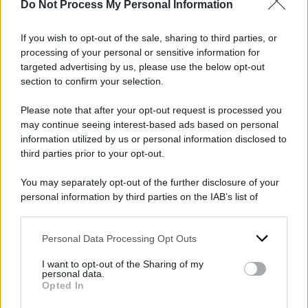
Do Not Process My Personal Information
escludere i cittadini di Paesi terzi il cui soggiorno
nel loro territorio è irregolare
” e, precisano
If you wish to opt-out of the sale, sharing to third parties, or
ancora i giudici, “
se è vero che ciò avviene in
processing of your personal or sensitive information for
targeted advertising by us, please use the below opt-out
particolare quando
” i migranti “
sono sottoposti a
section to confirm your selection.
una decisione di respingimento ad una frontiera
Please note that after your opt-out request is processed you
esterna di uno Stato membro, lo stesso non vale
may continue seeing interest-based ads based on personal
quando sono sottoposti a una decisione di
information utilized by us or personal information disclosed to
third parties prior to your opt-out.
respingimento ad una frontiera interna di uno
Stato membro, anche qualora siano stati
You may separately opt-out of the further disclosure of your
ripristinati i controlli
“. La Corte Ue ricorda infine
personal information by third parties on the IAB’s list of
downstream participants.
che, stando alla direttiva rimpatri, i Paesi
membri “
possono trattenere un cittadino di un
Personal Data Processing Opt Outs
This information may also be disclosed by us to third parties
on the IAB’s List of Downstream Participants that may further
Paese terzo, in attesa del suo allontanamento, in
I want to opt-out of the Sharing of my
disclose it to other third parties.
personal data.
particolare qualora costituisca una minaccia per
Opted In
Please note that this website/app uses one or more Google
l’ordine pubblico
” e che possono punire “
con la
services and may gather and store information including but