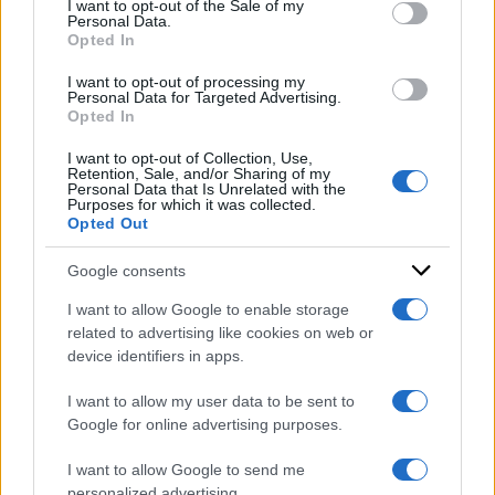
I want to opt-out of the Sale of my
reclusione la perpetrazione di reati diversi
” dalla
Personal Data.
not limited to your visit or usage behaviour. You may click to
Opted In
grant or deny consent to Google and its third-party tags to
sola circostanza “
dell’ingresso irregolare
“.
use your data for below specified purposes in below Google
I want to opt-out of processing my
consent section.
Personal Data for Targeted Advertising.
di:
Redazione
-
21 Settembre 2023
Opted In
Condividi l'articolo
I want to opt-out of Collection, Use,
Retention, Sale, and/or Sharing of my
Personal Data that Is Unrelated with the
migranti
Purposes for which it was collected.
Opted Out
Google consents
I want to allow Google to enable storage
related to advertising like cookies on web or
device identifiers in apps.
I want to allow my user data to be sent to
Google for online advertising purposes.
I want to allow Google to send me
personalized advertising.