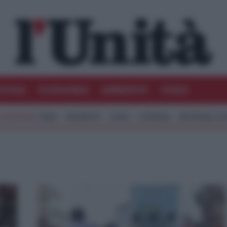
STIZIA
ECONOMIA
AMBIENTE
VIDEO
IRAN
MIGRANTI
GAZA
UCRAINA
MONDIALI 20