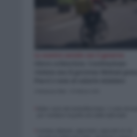
Lo scontro sociale con il governo
Glovo schiavista: Costituzione
violata ma il governo Meloni pen
Pucci e non al salario minimo
di
Redazione Web
-
10 Febbraio 2026
Rider cavie del turboliberismo: 5 cents di m
per rischiare la pelle nel caldo infernale
Cottimo digitale, algoritmi, caporali 2.0: la