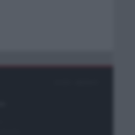
ACCEDI
ABBONATI
26
ni
 2975-0059