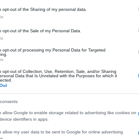
 to Google and its third-party tags to use your data for below specifi
o opt-out of the Sharing of my personal data.
ogle consent section.
In
o opt-out of the Sale of my Personal Data.
le e
In
to opt-out of processing my Personal Data for Targeted
ing.
In
o opt-out of Collection, Use, Retention, Sale, and/or Sharing
ersonal Data that Is Unrelated with the Purposes for which it
lected.
Out
consents
o allow Google to enable storage related to advertising like cookies on
evice identifiers in apps.
o allow my user data to be sent to Google for online advertising
2026
2025
R ANNO:
s.