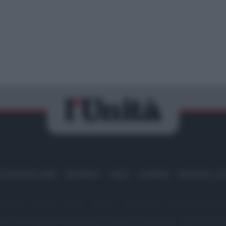
IRAN
MIGRANTI
GAZA
UCRAINA
MONDIALI 20
dazione
Sitemap
Taglist
Privacy
Cookie Policy
Termini e condizio
scritta alla Sezione Stampa del Tribunale di Roma al n. 243/48. ISSN