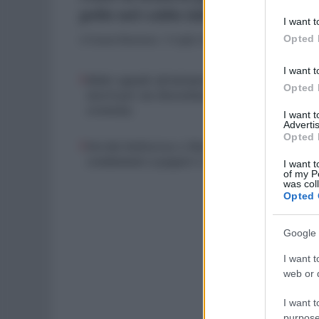
pelle nel caldo infernale
deny consent
I want t
in below Go
Opted 
di
Cesare Damiano
-
6 Luglio 2025
I want t
Rider uguale sfruttamento: caporalato digita
Opted 
morti per un cheeseburger, altro che sharing
economy
I want 
Advertis
Opted 
Perché Deliveroo e Ubereats sono state
condannate a pagare i contributi ai rider
I want t
of my P
was col
Opted 
Google 
I want t
web or d
I want t
ARCHIVIO PE
purpose