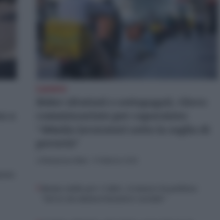
Lavoro
Rider sfruttati e sottopagati, Glovo
sa a
commissariato per caporalato:
“40mila lavoratori sotto la soglia di
povertà”
di
Redazione Web
-
9 Febbraio 2026
ancia
Bonus caldo per i rider, si muove la politica:
“Serve un ammortizzatore sociale”