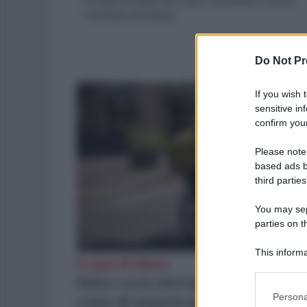
strada in salita dei rider, sfruttati e senza
coscienza di classe
Do Not Pr
If you wish 
sensitive in
confirm your
Please note
based ads b
third parties
You may sepa
parties on t
This informa
Il caso di Glovo
Participants
Rider cavie del turboliberismo: 5
Please note
Persona
cents di mancia per rischiare la
information 