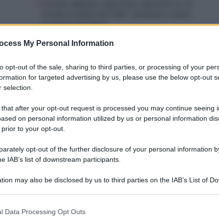
Cottimo digitale, algoritmi, caporali 2.0: la
strada in salita dei rider, sfruttati e senza
coscienza di classe
ocess My Personal Information
to opt-out of the sale, sharing to third parties, or processing of your per
formation for targeted advertising by us, please use the below opt-out s
 selection.
 that after your opt-out request is processed you may continue seeing i
ased on personal information utilized by us or personal information dis
 prior to your opt-out.
rately opt-out of the further disclosure of your personal information by
he IAB’s list of downstream participants.
tion may also be disclosed by us to third parties on the IAB’s List of 
 that may further disclose it to other third parties.
 that this website/app uses one or more Google services and may gath
l Data Processing Opt Outs
including but not limited to your visit or usage behaviour. You may click 