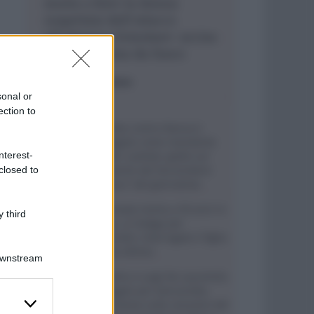
morta a Kiev la donna
sospettata dell’attacco
all’oligarca Ermolaev: uccisa
a colpi d’arma da fuoco
ESTERI
- di
Redazione
sonal or
ection to
Bomba contro Ranucci,
indagato come mandante
nterest-
Valter Lavitola: giallo sul
movente del faccendiere
closed to
“amico” del giornalista
Ritrovata morta a 59 anni in
 third
casa, si indaga per
omicidio: interrogato il figlio
della vittima
Downstream
Aurelio e Luigi De Laurentiis
indagati per bancarotta,
er and store
l’inchiesta sulla cessione del
to grant or