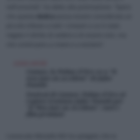
nell’umanità”, ha detto alla premiazione. “Spero
che questa
dedica
possa essere considerata un
piccolo tributo a tutti i cineasti a cui è stato
negato il diritto di vedere e di essere visti, ma
che continuano a creare e a esistere”.
LEGGI ANCHE
Cannes, la Palma d’Oro va a “It
was just an accident” di Jafar
Panahi
Festival di Cannes: Palma d’Oro al
regista iraniano Jafar Panahi per
“It Was Just an Accident”, tutti i
film premiati
L’avvocato Mostafa Nili ha spiegato che la