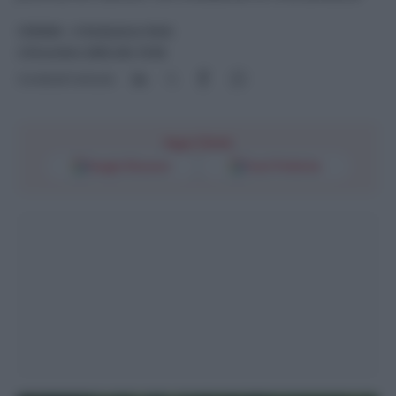
CINEMA
- di
Redazione Web
2 Dicembre 2025 alle 15:56
Condividi l'articolo
Segui l'Unità
Google Discover
Fonti Preferite