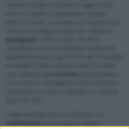
sentenza include un divieto di viaggio di due
anni e un divieto di associazione a gruppi
politici e sociali. La condanna in contumacia è
arrivata, ha spiegato il legale, per “attività di
propaganda
” contro lo Stato. Panahi è
considerato una voce dissidente rispetto alla
Repubblica Islamica, già nel 2010 gli fu impedito
di lasciate il Paese e di girare nuovi film dopo
aver sostenuto delle
proteste
antigovernative.
Fu accusato di “propaganda contro il sistema”,
condannato a sei anni e rilasciato su cauzione
dopo due mesi.
È stato arrestato anche nel 2022 per una
mobilitazione
di un gruppo di registi e