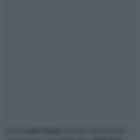
Mentre
Jafar Panahi
sollevava altre statuette
che premiava il suo ultimo film a
New York
,