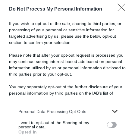
rilasciato dopo sette mesi sotto custodia. Gira i
Do Not Process My Personal Information
suoi film di nascosto, clandestinamente, come
Un semplice incidente
. Ha dichiarato che per il
If you wish to opt-out of the sale, sharing to third parties, or
film ha tratto ispirazione dalle storie dei suoi
processing of your personal or sensitive information for
targeted advertising by us, please use the below opt-out
compagni di prigionia. La Francia ha selezionato
section to confirm your selection.
il film come suo candidato agli Oscar.
Please note that after your opt-out request is processed you
Interpretato da Madjid Panahi, Ebrahim Azizi,
may continue seeing interest-based ads based on personal
Vahid Mobasseri, Mariam Afshari, il film
information utilized by us or personal information disclosed to
racconta la storia di un meccanico che scopre
third parties prior to your opt-out.
che un suo cliente è il vecchio aguzzino di
You may separately opt-out of the further disclosure of your
quando era in prigione: prima di mettere in atto
personal information by third parties on the IAB’s list of
downstream participants.
la sua vendetta vuole essere certo che si tratti di
lui. La difesa presenterà appello contro la
Personal Data Processing Opt Outs
This information may also be disclosed by us to third parties
on the IAB’s List of Downstream Participants that may further
condanna.
I want to opt-out of the Sharing of my
disclose it to other third parties.
personal data.
Opted In
DI