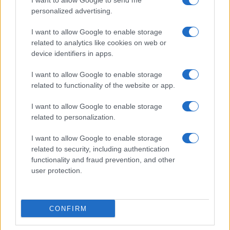
I want to allow Google to send me
personalized advertising.
I want to allow Google to enable storage
related to analytics like cookies on web or
device identifiers in apps.
I want to allow Google to enable storage
related to functionality of the website or app.
ACCEDI
ABBONATI
I want to allow Google to enable storage
related to personalization.
IRAN
MIGRANTI
GAZA
UCRAINA
MONDIALI 2026
I want to allow Google to enable storage
related to security, including authentication
functionality and fraud prevention, and other
Redazione
Sitemap
Taglist
Privacy
Cookie Policy
user protection.
Termini e condizioni
Testata iscritta alla Sezione Stampa del Tribunale di Roma al
n. 243/48. ISSN 2975-0059
CONFIRM
Editore: Romeo Editore srl - PIVA 09250671212