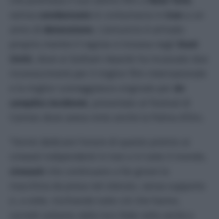
veniva
condannato
in contumacia in
Iran
a un
anno di
detenzione
. L’annuncio è arrivato
proprio mentre il regista si trovava negli
Stati
Uniti
, dove ai Gotham Awards ha incassato due
riconoscimenti per il miglior film internazionale
e la miglior sceneggiatura originale per
Un
semplice incidente
, presentato al Festival di
Cannes dove aveva vinto anche la Palma d’Oro.
“Vorrei dedicare l’onore di questo premio ai
cineasti indipendenti in Iran e in tutto il mondo,
cineasti
che continuano a far girare la
macchina da presa nel silenzio, senza supporto
e, a volte, rischiando tutto ciò che hanno,
sorretti soltanto dalla loro fede nella verità e