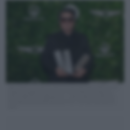
Jafar Panahi poses with the awards for best international feature, best
original screenplay and best director at The Gotham Film Awards at
Cipriani Wall Street on Monday, Dec. 1, 2025, in New York. (Photo by
Evan Agostini/Invision/AP) Associated Press 7 LaPresse Only italy and
spain