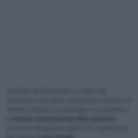
Via libera dal Parlamento, in attesa del
referendum che dovrà confermare o bocciare la
riforma. Il Senato ha approvato in via definitiva
la
riforma costituzionale della giustizia
promossa dal governo Meloni ed in particolare
dal ministro
Carlo Nordio
.