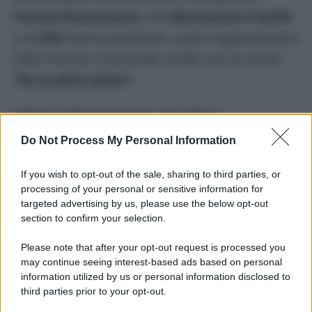
Partito Democratico
, del
Movimento 5 Stelle
e di
AVS
hanno protestato contro l’approvazione
della riforma mostrando cartelli con la scritta
“
No ai pieni poteri
”.
Infine il settore giustizia. Per l’Anm,
l’
Associazione nazionale magistrati
contraria
Do Not Process My Personal Information
alla riforma e che ha già costituito il comitato
per il no, il testo approvato dal governo “altera
If you wish to opt-out of the sale, sharing to third parties, or
processing of your personal or sensitive information for
l’assetto dei poteri disegnato dai costituenti e
targeted advertising by us, please use the below opt-out
mette in pericolo la piena realizzazione del
section to confirm your selection.
principio di uguaglianza dei cittadini davanti alla
Please note that after your opt-out request is processed you
legge”, “non rendendo la giustizia più rapida o
may continue seeing interest-based ads based on personal
information utilized by us or personal information disclosed to
più efficiente, ma più esposta all’influenza dei
third parties prior to your opt-out.
poteri esterni”.