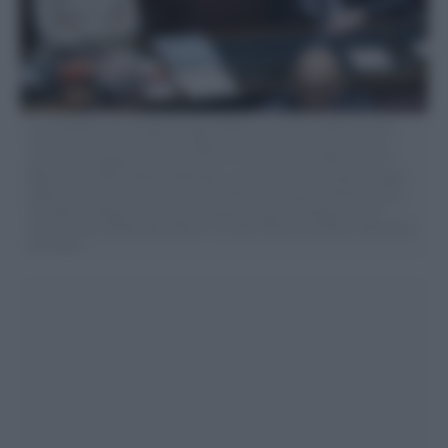
La presidente del Consiglio Giorgia Meloni e il ministro della Giustizia
Carlo Nordio alla Camera dei deputati durante le comunicazioni sul
prossimo Consiglio europeo del 20 e 21 marzo, Roma, Mercoledì, 19
Marzo 2025 (Foto Roberto Monaldo / LaPresse) Prime minister Giorgia
Meloni and the Justice minister Carlo Noedio during the address at the
Chamber of deputies ahead of European Council meeting on 20-21
march, Rome, Wednesday, March 19, 2025 (Photo by Roberto Monaldo /
LaPresse)