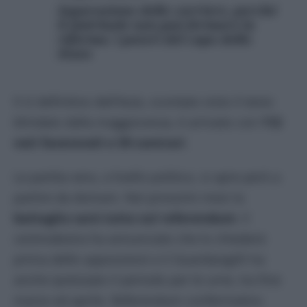
Separazione delle carriere, perché
il Quirinale non può fermare la
riforma: i poteri del capo dello
Stato
Il sì definitivo dell’Aula, scontato visto il testo
blindato dalla maggioranza, è arrivato con
112
voti favorevoli e 59 contrari
.
La partita vera, a livello politico, si apre però a
partire da domani. Nei prossimi mesi la
battaglia sarà tutta sul referendum
: il
centrodestra ha annunciato che lo chiederà
prima delle opposizioni e il Guardasigilli ha
anche ipotizzato il periodo per le urne, tra fine
marzo ed aprile. Referendum confermativo