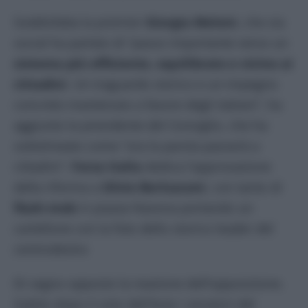
Soddisfatta la premier
Giorgia Meloni
, che via
social ha parlato di “passo importante verso un
sistema più efficiente, equilibrato e vicino ai
cittadini
. Un traguardo storico e un impegno
concreto mantenuto a favore degli italiani”, ha
aggiunto la presidente del Consiglio, che ha
sottolineato come “ora la parola passerà a
cittadini”.
Forza Italia
dedica l’approvazione
della riforma a
Silvio Berlusconi
, con tanto di
flash-mob
in piazza Navona portando un
cartellone con la foto dello storico leader del
centrodestra
Di segno opposto la reazione dell’opposizione.
Subito dopo il voto dell’Aula i senatori del