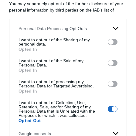
You may separately opt-out of the further disclosure of your
Esulta invece l’Ucpi, l’
Unione delle Camera
personal information by third parties on the IAB’s list of
downstream participants.
Penali
, che col suo presidente Francesco
Petrelli sottolinea che la separazione delle
Personal Data Processing Opt Outs
This information may also be disclosed by us to third parties
on the IAB’s List of Downstream Participants that may further
carriere “non è un atto contro qualcuno, ma un
I want to opt-out of the Sharing of my
disclose it to other third parties.
personal data.
passo avanti verso uno Stato di diritto più
Opted In
Please note that this website/app uses one or more Google
equilibrato, nel quale ciascun potere eserciti la
services and may gather and store information including but
I want to opt-out of the Sale of my
propria funzione nel rispetto delle garanzie e
Personal Data.
not limited to your visit or usage behaviour. You may click to
Opted In
grant or deny consent to Google and its third-party tags to
delle libertà individuali e costituzionali”.
use your data for below specified purposes in below Google
I want to opt-out of processing my
consent section.
Personal Data for Targeted Advertising.
di:
Redazione
-
30 Ottobre 2025
Opted In
Condividi l'articolo
I want to opt-out of Collection, Use,
Retention, Sale, and/or Sharing of my
Personal Data that Is Unrelated with the
riforma della giustizia
separazione delle carriere
Purposes for which it was collected.
Opted Out
Google consents