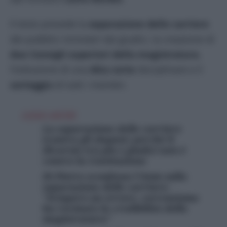
Il testo prevede la
separazione delle carriere
dei pubblici ministeri dai giudici, la creazione di
due Consigli superiori della magistratura
,
l’istituzione di una
Alta corte
disciplinare e il
sorteggio
di tutti i membri.
LEGGI ANCHE
La separazione delle carriere
(contro gli slogan): perché il
divorzio tra pm e giudici non è
contro la Costituzione
Di Pietro sconfessa l’Anm sulla
separazione delle carriere:
“Sciopero un errore, correntismo
ha rovinato la credibilità della
magistratura”