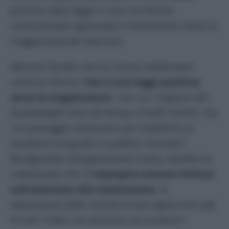
previsto dalla legge in caso di riforma
costituzionale approvata in Parlamento senza la
maggioranza dei due terzi.
Ministro Nordio che ha voluto sottolineare
come la riforma “
non è una legge punitiva
verso la magistratura
”, con cui i rapporti del
Guardasigilli sono da tempo a livelli minimi, ma
“un passaggio necessario per ristabilire un
equilibrio tra giudici e pubblici ministeri”.
Rivolgendosi all’opposizione invece, Nordio ha
sottolineato che “è
improprio evocare tiritere
sull’attentato alla Costituzione
, la
separazione delle carriere è una regola che vale
in tutti i Paesi con processo accusatorio”.