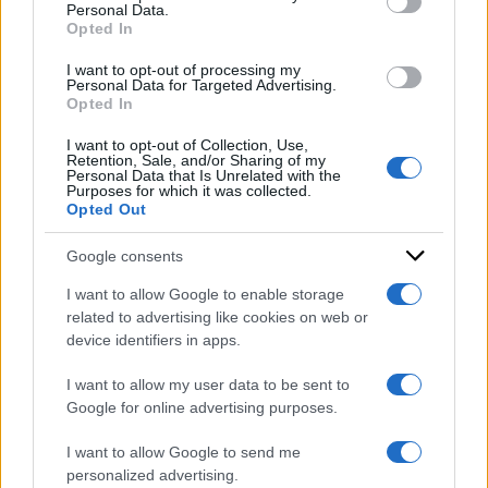
Personal Data.
not limited to your visit or usage behaviour. You may click to
l’agenzia
ANSA
, si concluderà nel tardo
Opted In
grant or deny consent to Google and its third-party tags to
pomeriggio.
use your data for below specified purposes in below Google
I want to opt-out of processing my
consent section.
Personal Data for Targeted Advertising.
Opted In
DI
Redazione Web
I want to opt-out of Collection, Use,
Retention, Sale, and/or Sharing of my
18 Luglio 2025
Personal Data that Is Unrelated with the
Purposes for which it was collected.
Condividi l'articolo
Opted Out
Google consents
I want to allow Google to enable storage
related to advertising like cookies on web or
device identifiers in apps.
I want to allow my user data to be sent to
Google for online advertising purposes.
I want to allow Google to send me
personalized advertising.