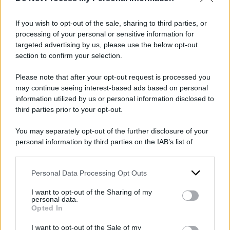
Incidente mortale sull’autostrada
A1, traffico e chiusure: quali sono
If you wish to opt-out of the sale, sharing to third parties, or
le uscite consigliate
processing of your personal or sensitive information for
Pullman Flixbus contro il guard
targeted advertising by us, please use the below opt-out
rail: morto un 19enne, l’incidente
section to confirm your selection.
sull’autostrada A1
Please note that after your opt-out request is processed you
may continue seeing interest-based ads based on personal
information utilized by us or personal information disclosed to
I nonni materni Mauro Visconti, 69 anni, e Nydia
third parties prior to your opt-out.
Zoila Albuquerque Basulto, 65 anni, erano
residenti a Gravellona Toce, nella provincia
You may separately opt-out of the further disclosure of your
personal information by third parties on the IAB’s list of
Verbano-Cusio-Ossola in Piemonte. La zia Carla
downstream participants.
Stephany Visconti, 39 anni, era di Lima, capitale
Personal Data Processing Opt Outs
This information may also be disclosed by us to third parties
del Perù. Erano le tre vittime morte
sul colpo
.
on the IAB’s List of Downstream Participants that may further
Silvana Visconti era l’unica sopravvissuta della
I want to opt-out of the Sharing of my
disclose it to other third parties.
personal data.
famiglia, 37 anni. La procedura di accertamento
Opted In
Please note that this website/app uses one or more Google
della morte cerebrale, di cui ha dato notizia
services and may gather and store information including but
I want to opt-out of the Sale of my