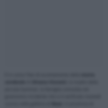
È in corso l’iter di accertamento della
morte
cerebrale
di
Silvana Visconti
, la madre della
piccola Summer, la famiglia coinvolta nel
gravissimo incidente che si è verificato martedì
scorso nella galleria di
Base
, in provincia di