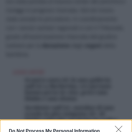
era stata portata al trauma center del policlinico
Careggi in prognosi riservata. Già ieri erano
state avviate le procedure, in coordinamento
con i servizi sanitari regionali e con il Tribunale,
grazie all’autorizzazione rilasciata dal giudice
tutelare per la
donazione
degli
organi
della
bambina.
LEGGI ANCHE
Scontro auto-tir in una galleria
sull’A1 a Barberino, tre persone
hanno perso la vita: gravi una
bimba e una donna
Incidente sull’A1, autobus di una
scuola in gita tampona tir: 40
bimbi coinvolti, un ferito in codice
rosso
Do Not Process My Personal Information