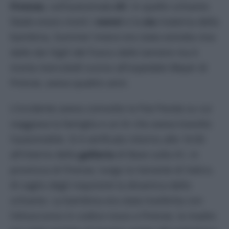
Firenze
, sull’autostrada
A1
. In quello schianto
fatale erano morti i
nonni
e la
zia
materna della
bambina, Summer invece era stata estratta viva
dalle dai Vigili del Fuoco dalle lamiere ma è
morta mercoledì scorso all’ospedale Meyer di
Firenze, aveva quattro anni.
L’incidente aveva coinvolto la Fiat Panda su cui
viaggiava la famiglia e un tir che aveva travolto
l’automobile. Si è verificato intorno alle 14:30
all’interno della
galleria
di Base sulla A1, in
provincia di Firenze, lungo la Variante di Valico.
Al vaglio degli inquirenti la dinamica dello
schianto. La bambina era stata trasferita con
l’elisoccorso in codice rosso a Firenze, la madre