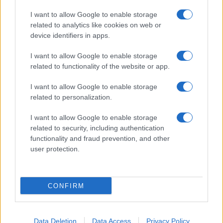
I want to allow Google to enable storage
related to analytics like cookies on web or
device identifiers in apps.
I want to allow Google to enable storage
related to functionality of the website or app.
I want to allow Google to enable storage
related to personalization.
ACCEDI
ABBONATI
I want to allow Google to enable storage
related to security, including authentication
IRAN
MIGRANTI
GAZA
UCRAINA
functionality and fraud prevention, and other
MONDIALI 2026
user protection.
Redazione
Sitemap
Taglist
Privacy
Cookie Policy
CONFIRM
Termini e condizioni
Testata iscritta alla Sezione Stampa del Tribunale di Roma al
n. 243/48. ISSN 2975-0059
Data Deletion
Data Access
Privacy Policy