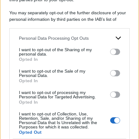
Le parole dell’avvocato sollecitano “la necessità
You may separately opt-out of the further disclosure of your
personal information by third parties on the IAB’s list of
di sensibilizzare il governo egiziano per favorire
downstream participants.
protocolli
nella gestione delle emergenze
Personal Data Processing Opt Outs
This information may also be disclosed by us to third parties
sanitarie nella zona del mar Rosso. Il primo
on the IAB’s List of Downstream Participants that may further
ospedale attrezzato è situato a circa tre ore di
I want to opt-out of the Sharing of my
disclose it to other third parties.
personal data.
auto e non sono disponibili mezzi di trasporto
Opted In
Please note that this website/app uses one or more Google
rapidi per raggiungerlo”. Circa 15 milioni di
services and may gather and store information including but
I want to opt-out of the Sale of my
Personal Data.
not limited to your visit or usage behaviour. You may click to
italiani vanno in Egitto ogni anno, circa un terzo
Opted In
grant or deny consent to Google and its third-party tags to
nell’area del
Mar Rosso
.
use your data for below specified purposes in below Google
I want to opt-out of processing my
consent section.
Personal Data for Targeted Advertising.
Opted In
DI
Redazione Web
I want to opt-out of Collection, Use,
Retention, Sale, and/or Sharing of my
22 Febbraio 2025
Personal Data that Is Unrelated with the
Purposes for which it was collected.
Condividi l'articolo
Opted Out