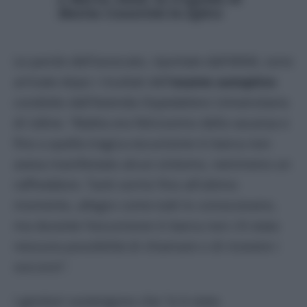
Mattia Cossettini in Egitto
Le parole dell’avvocato, riportate dall’
ANSA
, sono
arrivate dopo i risultati dell’
esame autoptico
condotto dall’Azienda Ospedaliero Universitaria
di Udine. “Mattia era felicissimo della vacanza e
fino a quella tragica escursione in barca non
aveva manifestato alcun sintomo, nemmeno un
raffreddore. Tanti sorrisi fino all’ultimo
momento, allegro come tutti lo conoscevano,
ma durante l’escursione in barca non c’è stata
nessuna possibilità di chiamare o di ricevere i
soccorsi”.
I genitori sostengono che “vi è stata