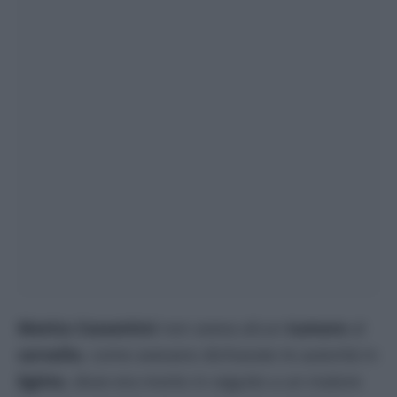
Mattia Cossettini
non aveva alcun
tumore
al
cervello
, come avevano dichiarato le autorità in
Egitto
, dove era morto in seguito a un malore