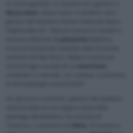
lo scorso gennaio, in vacanza con i genitori a
Marsa Alam
. Aveva 9 anni. A renderlo noto i
genitori del bambino tramite l’avvocato Maria
Virginia Maccari. “Nessun tumore al cervello e
nessuna infezione da
polmonite
batterica,
come erroneamente riportato dalla Direzione
sanitaria del Mar Rosso. Mattia è morto per
un’emorragia causata da un
aneurisma
cerebrale e si esclude, con certezza, la presenza
di altre patologie concomitanti”.
Fin dal primo momento i genitori del bambino
avevano detto di non sapere niente della
patologia del bambino. Era orinario di
Tricesimo, in provincia di
Udine
. Si trovava in