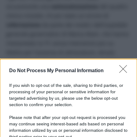
sicuramente una
sottovalutazione
del quadro
clinico iniziale; c’è poi stato un errore di
refertazione
da parte dei medici dell’ospedale
generale governativo di Marsa Alam, che hanno
interpretato la TC senza intervenire poi su
Mattia per l’assenza di attrezzature, tenuto
solamente in osservazione mentre i sanitari
stimavamo le più svariate patologie, dal diabete
Do Not Process My Personal Information
alla broncopolmonite, citando addirittura il
If you wish to opt-out of the sale, sharing to third parties, or
Covid come causa di un’ossigenazione bassa
processing of your personal or sensitive information for
quando invece Mattia non aveva neanche la
targeted advertising by us, please use the below opt-out
section to confirm your selection.
tosse. Rimasto invece su una lettiga di
ospedale, con il cuscino della camera del resort,
Please note that after your opt-out request is processed you
may continue seeing interest-based ads based on personal
mentre i genitori tentavano invano un
information utilized by us or personal information disclosed to
trasferimento presso un altro ospedale”.
third parties prior to your opt-out.