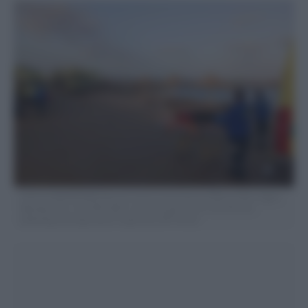
FOTO DI REPERTORIO Rescuers wait on the beach of Marsa Alam, Egypt,
Monday, Nov. 25, 2024 after a tourist yacht sank in the Red Sea
following warnings about rough seas. (AP Photo)