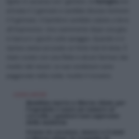
Egitto in vacanza con i genitori, la
famiglia
era
arrivata il 2 gennaio e sarebbe dovuta rientrare
il 9 gennaio. Il bambino sarebbe caduto a terra
all’improvviso. Uno svenimento dopo una gita
in barca e i giochi sulla spiaggia. Quando si è
ripreso aveva accusato un forte mal di testa. È
stato curato con una flebo e alcuni farmaci dai
medici del resort. Le sue condizioni sono
peggiorate nella notte. Inutile il ricovero.
LEGGI ANCHE
Bambino morto a Marsa Alam: per
l’ospedale è stato un tumore al
cervello, i genitori non sapevano
della malattia
Sviene in vacanza, muore a 9 anni
a Marsa Alam: la tragedia di