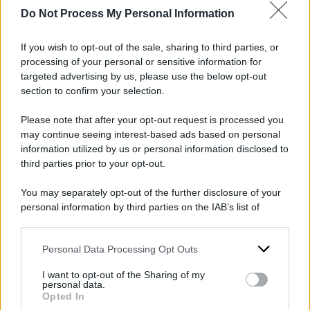
Do Not Process My Personal Information
DI
Gianfranco Schiavone
If you wish to opt-out of the sale, sharing to third parties, or
5 Giugno 2024
processing of your personal or sensitive information for
Condividi l'articolo
targeted advertising by us, please use the below opt-out
section to confirm your selection.
decreto flussi
giorgia meloni
migranti
Please note that after your opt-out request is processed you
may continue seeing interest-based ads based on personal
information utilized by us or personal information disclosed to
third parties prior to your opt-out.
POTREBBE INTERESSARTI ANCHE
You may separately opt-out of the further disclosure of your
personal information by third parties on the IAB’s list of
Meloni si 'consegna'
downstream participants.
all'antimafia: "Bossi, Fini ed
Personal Data Processing Opt Outs
This information may also be disclosed by us to third parties
io abbiamo fatto una legge
on the IAB’s List of Downstream Participants that may further
I want to opt-out of the Sharing of my
criminale"
disclose it to other third parties.
personal data.
Opted In
di
Piero Sansonetti
Please note that this website/app uses one or more Google