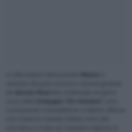
Le affermazioni della premier
Meloni
in
relazione alle gravi storture e carenze generate
dal
decreto flussi
ben evidenziate nei giorni
scorsi dalla
Campagna
“Ero Straniero
”
sono
curiosamente contraddittorie; la Meloni afferma
che il Governo intende mettere mano alla
normativa in modo da
“consentire l’ingresso in