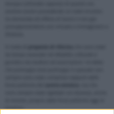
dunque sull’esatto opposto di quanto ora
avviene ovvero prevedendo un reale incontro
tra domanda ed offerta di lavoro e non già
presupponendone uno virtuale e immaginario a
distanza.
Si tratta di
proposte di riforma
che sono state
da tempo avanzate nel dibattito culturale e
giuridico da studiosi ed associazioni. Va detto
che purtroppo esse purtroppo in passato non
sempre sono state comprese neppure dalle
forze politiche del
centro-sinistra
, ma che
sono sempre state rigettate con durezza, anche
di recente, proprio dalle forze politiche oggi al
Governo.