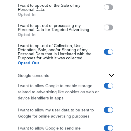
services and may gather and store information including but
I want to opt-out of the Sale of my
Personal Data.
not limited to your visit or usage behaviour. You may click to
Opted In
grant or deny consent to Google and its third-party tags to
use your data for below specified purposes in below Google
Per Bankitalia servono più
I want to opt-out of processing my
consent section.
Personal Data for Targeted Advertising.
migranti ma il governo li
Opted In
affoga
I want to opt-out of Collection, Use,
di
Piero Sansonetti
Retention, Sale, and/or Sharing of my
Personal Data that Is Unrelated with the
Purposes for which it was collected.
Opted Out
Google consents
I want to allow Google to enable storage
related to advertising like cookies on web or
device identifiers in apps.
I want to allow my user data to be sent to
Google for online advertising purposes.
I want to allow Google to send me