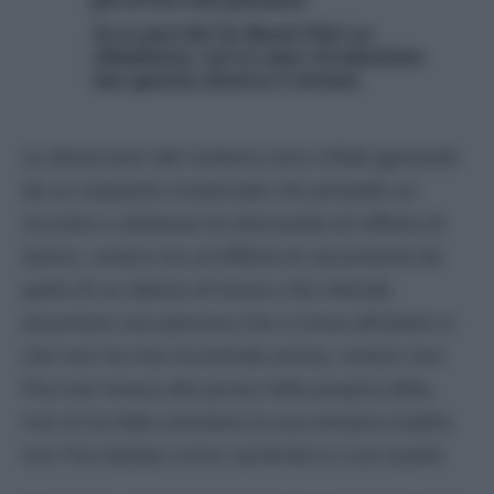
Ecco perché la Bossi-Fini va
eliminata: serve una rivoluzione
ma questa destra è ottusa
Le distorsioni del sistema sono infatti generate
da un impianto irrazionale che prevede un
incontro a distanza tra domanda ed offerta di
lavoro, ovvero tra un’offerta di assunzione da
parte di un datore di lavoro che intende
assumere una persona che si trova all’estero e
che non ha mai incontrato prima, ovvero non
l’ha mai messa alla prova nella propria ditta,
non le ha fatto assistere la sua anziana madre,
non l’ha testata come cameriere e così avanti.