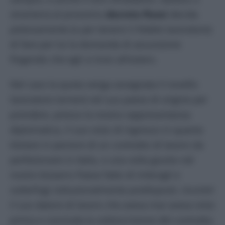
straniero) al prossimo
decreto flussi
decida
pietosamente (o per tenersi il fedele lavoratore)
di fare per lui la domanda di assunzione
fingendo che egli si trovi all’estero.
Nel caso la quota venga assegnata il novello
lavoratore tornerà nel suo paese di origine per
prendere, presso la nostra rappresentanza
diplomatica, il suo visto di ingresso in quanto
titolare in pectore di un contratto di lavoro da
perfezionare in Italia, e una volta giunto nel
nostro bizzarro Paese fatto di imbrogli e
sotterfugi istituzionalmente predisposti, incontri
il suo datore di lavoro che aveva mai aveva visto
prima e concluda la sottoscrizione del contratto.