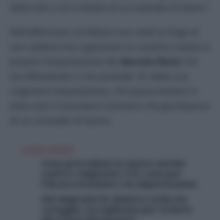
Italia solo a chi è titolare di un contratto di lavoro”.
Nell’affermare ciò Meloni non vede (o finge di
non vedere) che a generare un sistema malato è
proprio l’impostazione del
decreto flussi
che
sta difendendo e che prevede, fin dalla sua
originaria impostazione, che possa entrare in
Italia solo il lavoratore straniero che già dispone
di un contratto di lavoro.
LEGGI ANCHE
Cosa prevedono le nuove norme
contro i migranti, l’Ue vota per
l’incarcerazione e la deportazione
Sui migranti la sinistra si faccia
coraggio: accoglienza per evitare
gli errori del passato