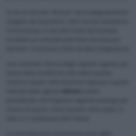
Va da se che tale
“servizio”
verrà adeguatamente
ripagato dal lavoratore, oltre che da sempiterna
riconoscenza, in vari altri modi (ad esempio
accettare un contratto part-time ma lavorare
full-time, rinunciare a ferie ed altre integrazioni).
Una razionale riforma degli ingressi regolari per
lavoro deve modificare alla radice questo
sistema malato nella direzione opposta a quella
indicata dalla signora
Meloni
ovvero
prevedendo che l’ingresso regolare avvenga per
ricerca di lavoro, come avviene nella realtà, in
Italia e in qualunque altro Paese.
La normativa può ovviamente porre delle