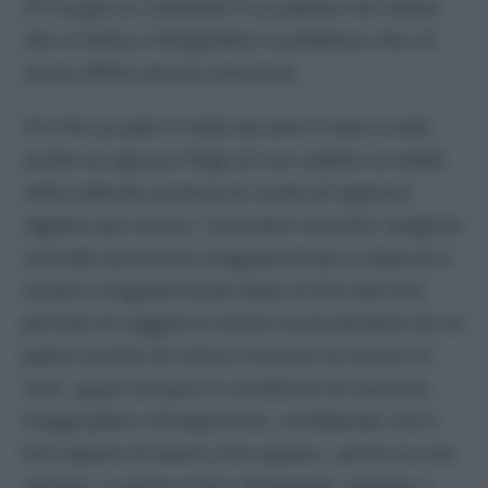
chi ha già un contratto è un palese non senso
che si limita a fotografare il problema che c’è
senza offrire alcuna soluzione.
Ciò che accade in Italia da anni è noto a tutti,
anche se ognuno finge di non vedere la realtà:
nella radicale assenza di canali di ingresso
regolari per lavoro i lavoratori stranieri vengono
costretti ad entrare irregolarmente in Italia (o a
restarvi irregolarmente dopo la fine del loro
periodo di soggiorno breve se provenienti da un
paese esente da visto) e trovarvi un lavoro in
nero, quasi sempre in condizioni di assoluta
marginalità e sfruttamento, confidando che il
loro datore di lavoro (che spesso, anche se non
sempre, è anche il loro sfruttatore, italiano o