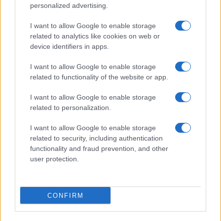
personalized advertising.
I want to allow Google to enable storage
related to analytics like cookies on web or
device identifiers in apps.
I want to allow Google to enable storage
related to functionality of the website or app.
ACCEDI
ABBONATI
I want to allow Google to enable storage
related to personalization.
IRAN
MIGRANTI
GAZA
UCRAINA
MONDIALI 2026
I want to allow Google to enable storage
related to security, including authentication
functionality and fraud prevention, and other
Redazione
Sitemap
Taglist
Privacy
Cookie Policy
user protection.
Termini e condizioni
Testata iscritta alla Sezione Stampa del Tribunale di Roma al
n. 243/48. ISSN 2975-0059
CONFIRM
Editore: Romeo Editore srl - PIVA 09250671212