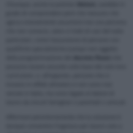
Chiunque, anche la premier
Meloni,
sarebbe in
grado di comprendere però che nessuno che
agisca onestamente assumerà mai una persona
che non conosce, salvo si tratti di casi del tutto
particolari, come l’assunzione di persone con
qualifiche specialistiche (campo non oggetto
della programmazione del
decreto flussi
) che
possono essere assunte sulla base del solo loro
curriculum, o, all’opposto, persone che si
trovano in effetti all’estero e non sono mai
venute in Italia, ma sono legate al datore di
lavoro da vincoli famigliari o parentali o amicali.
Affermare perentoriamente che la soluzione è
dunque consentire l’ingresso per lavoro solo a