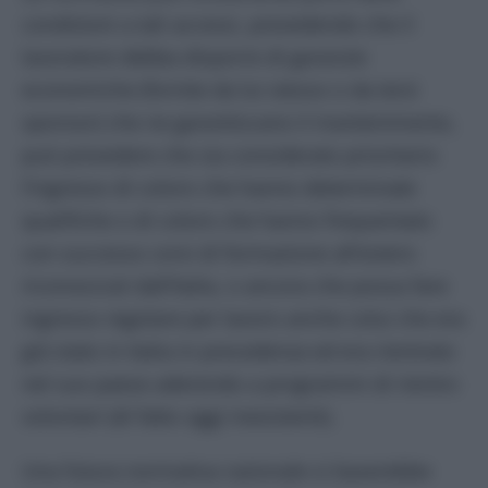
condizioni a tali accessi, prevedendo che il
lavoratore debba disporre di garanzie
economiche (fornite da lui stesso o da terzi
sponsor) che ne garantiscano il mantenimento,
può prevedere che sia considerato prioritario
l’ingresso di coloro che hanno determinate
qualifiche o di coloro che hanno frequentato
con successo corsi di formazione all’estero
riconosciuti dall’Italia, o ancora che possa fare
ingresso regolare per lavoro anche colui che era
già stato in Italia in precedenza ed era rientrato
nel suo paese aderendo a programmi di rientro
volontari (di fatto oggi inesistenti).
Una futura normativa razionale si baserebbe