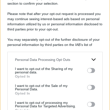
arbitrarie è un chiaro
avventurismo
e una
section to confirm your selection.
minaccia per la
pace
e la sicurezza
Please note that after your opt-out request is processed you
internazionale. La misura di questi paesi si basa
may continue seeing interest-based ads based on personal
sulla loro politica sbagliata che prevede l’uso
information utilized by us or personal information disclosed to
del militarismo per raggiungere i loro obiettivi
third parties prior to your opt-out.
illegittimi nella regione, ed è in contraddizione
You may separately opt-out of the further disclosure of your
con le loro ripetute affermazioni di essere
personal information by third parties on the IAB’s list of
downstream participants.
preoccupati per l’espansione della guerra a
Gaza”, ha aggiunto il portavoce citato
Personal Data Processing Opt Outs
This information may also be disclosed by us to third parties
on the IAB’s List of Downstream Participants that may further
dall’agenzia di stampa
Irna
.
I want to opt-out of the Sharing of my
disclose it to other third parties.
personal data.
Opted In
Please note that this website/app uses one or more Google
DI
Redazione Web
services and may gather and store information including but
I want to opt-out of the Sale of my
Personal Data.
not limited to your visit or usage behaviour. You may click to
4 Febbraio 2024
Opted In
grant or deny consent to Google and its third-party tags to
use your data for below specified purposes in below Google
Condividi l'articolo
I want to opt-out of processing my
consent section.
Personal Data for Targeted Advertising.