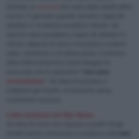
Zelanda. La
seconda
più vasta dopo quella dello
scorso 11 gennaio quando vennero colpiti 60
obiettivi in 16 diverse località in Yemen. Gli
attacchi aerei avrebbero colpito 36 obiettivi in
Yemen: depositi di armi e munizioni e sistemi
radar, missilistici e di difesa aerea. Il ministro
della Difesa britannico Grant Shapps ha
assicurato che le operazioni
“non sono
un’escalation
“
. Gli attacchi puntano a
indebolire gli Houthi, al momento senza
sostanziale successo.
L’alta tensione nel Mar Rosso
Gli attacchi sono una risposta a quelli che gli
Houthi hanno cominciato a condurre sulle
navi