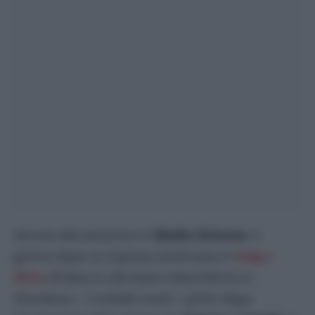
Ancora alta tensione in
Medio Oriente
: il
giorno dopo la risposta americana in
Iraq
e
Siria
all’attacco alla base statunitense in
Giordania – 3 soldati morti, i primi dopo