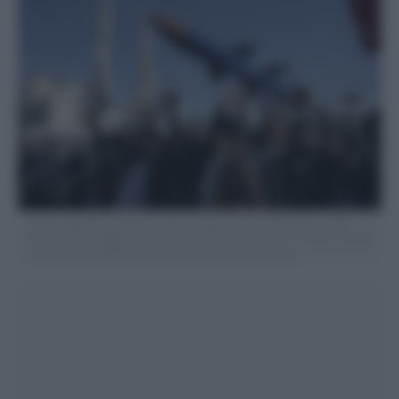
Houthi supporters attend a rally in support of the Palestinians in the
Gaza Strip and against the U.S.-led airstrikes on Yemen, in Sanaa, Yemen,
Friday, Jan. 26, 2024. (AP Photo/Osamah Abdulrahman)