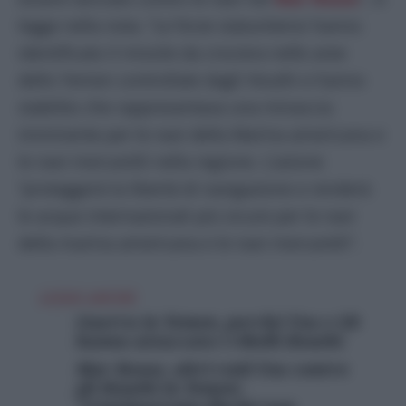
legge nella nota. “Le forze statunitensi hanno
identificato il missile da crociera nelle aree
dello Yemen controllate dagli Houthi e hanno
stabilito che rappresentava una minaccia
imminente per le navi della Marina americana e
le navi mercantili nella regione. L’azione
“proteggerà la libertà di navigazione e renderà
le acque internazionali più sicure per le navi
della marina americana e le navi mercantili”.
LEGGI ANCHE
Guerra in Yemen, perché Usa e Gb
hanno attaccato i ribelli Houthi
Mar Rosso, altri raid Usa contro
gli Houthi in Yemen: