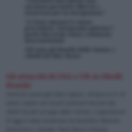
“Continueremo finché non
saranno garantite libertà e
sicurezza per la navigazione”
“A Gaza massacro senza
precedenti, Netanyahu spietato”,
parla Riccardo Noury (Amnesty
International)
Chi sono gli Houthi dello Yemen, i
ribelli del Mar Rosso
Gli attacchi di USA e UK ai ribelli
Houthi
Centcom aveva già fatto sapere, sempre su X, di
avere colpito sei missili antinave lanciati dai
ribelli Houthi al largo dello Yemen. L’operazione
di oggi è stata sostenuta da Australia, Bahrein,
Danimarca, Canada, Paesi Bassi e Nuova