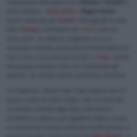
l’esplosione della guerra tra
Hamas
e
Israele
a
inizio ottobre –
Stati Uniti
e
Regno Unito
hanno attaccato gli
Houthi
. Bersagliate le aree
dello
Yemen
controllate dai
ribelli
sciiti nel
nord ovest. Un attacco congiunto di cui il
Comando Centrale (Centcom) di Washington ha
reso conto in un post sul social X. L’
Iran
, alleato
del gruppo armato sciita, ha condannato gli
attacchi. Gli Houthi hanno promesso ritorsioni.
“Il 4 febbraio, intorno alle 4 del mattino (ora di
Sanaa, erano le 2:00 in Italia, ndr), le forze del
Comando centrale degli Stati Uniti hanno
condotto un attacco per legittima difesa contro
un missile da crociera antinave Houthi pronto a
essere lanciato contro le navi nel
Mar Rosso
“, si