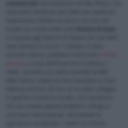
commerciali
che transitano nel Mar Rosso: una
ritorsione rivendicata dai ribelli per vendicare
l’operazione militare via terra e via aria che
Israele sta conducendo sulla
Striscia di Gaza
,
in risposta agli attacchi di Hamas nel sud dello
Stato Ebraico lo scorso 7 ottobre. A Gaza
secondo Hamas sarebbero morte oltre
27mila
persone
a causa dell’invasione israeliana. I
ribelli, secondo una stima riportata da
BBC
News
hanno colpito tra fine novembre e inizio
febbraio almeno 28 navi, di cui sette collegate
in qualche maniera a Israele. Una situazione
che sta creando grandi problemi e disagi ai
commerci internazionali. Nonostante le
operazioni occidentali, i ribelli non hanno