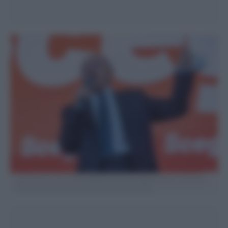
https://www.unita.it/2023/06/06/autonomia-differenziata-e-questione-
meridionale-la-sinistra-guidi-lopposizione-del-sud/