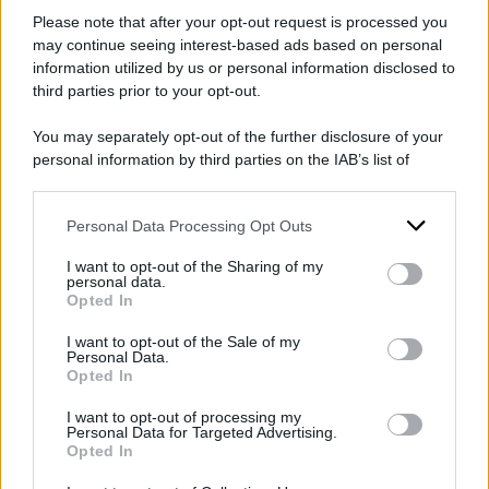
dall’
ANSA
.
Please note that after your opt-out request is processed you
may continue seeing interest-based ads based on personal
information utilized by us or personal information disclosed to
“Rilanceremo l’operazione-verità sui rapporti
third parties prior to your opt-out.
Nord-Sud e lanceremo la sfida sui temi
dell’efficienza amministrativa. Proporremo, in
You may separately opt-out of the further disclosure of your
personal information by third parties on the IAB’s list of
questo clima di totale confusione le
cinque
downstream participants.
questioni
per le quali l’Autonomia differenziata
Personal Data Processing Opt Outs
This information may also be disclosed by us to third parties
spacca l’Italia, e configura una vera e propria
on the IAB’s List of Downstream Participants that may further
truffa politica. Riproporremo la nostra
I want to opt-out of the Sharing of my
disclose it to other third parties.
personal data.
alternativa all’autonomia: burocrazia zero e
Opted In
Please note that this website/app uses one or more Google
Italia unita. Proporremo anche iniziative sul
services and may gather and store information including but
I want to opt-out of the Sale of my
Personal Data.
not limited to your visit or usage behaviour. You may click to
piano legislativo e costituzionale per bloccare il
Opted In
grant or deny consent to Google and its third-party tags to
disegno secessionista”.
use your data for below specified purposes in below Google
I want to opt-out of processing my
consent section.
Personal Data for Targeted Advertising.
Opted In
DI
Redazione Web