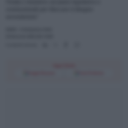
l'Italia e iniziative sul piano legislativo e
costituzionale per bloccare il disegno
secessionista"
NEWS
- di
Redazione Web
24 Gennaio 2024 alle 16:08
Condividi l'articolo
Segui l'Unità
Google Discover
Fonti Preferite