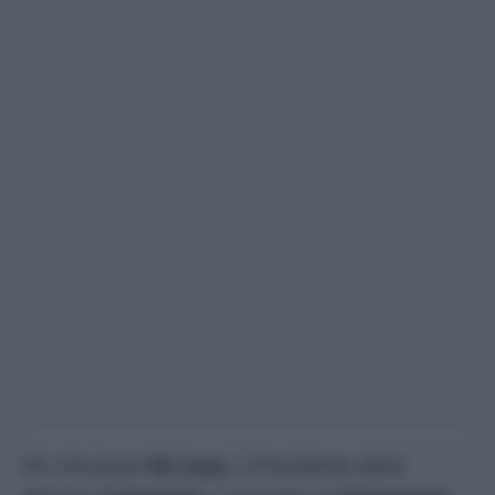
Per Vincenzo
De Luca
, il Presidente della