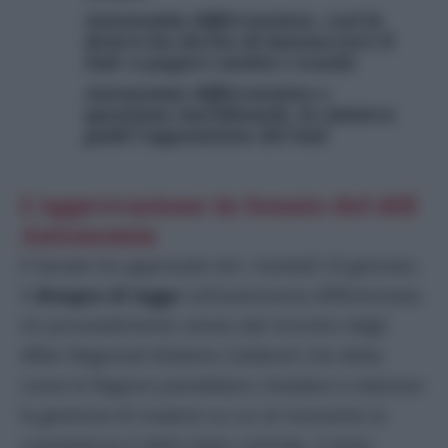
Autonomia differenziata, così la
destra ha deciso di massacrare il
Sud: a pagare sanità e scuola
Autonomia differenziata e
questione meridionale, la sinistra
guidi l’opposizione del Sud
L’approvazione in Senato del ddl
Autonomia
Il Senato ha approvato ieri, martedì 23 gennaio,
il
disegno di legge
sull’autonomia differenziata.
Un provvedimento voluto dal ministro degli
Affari Regionali Roberto Calderoli che detta
come le Regioni potrebbero chiedere e ottenere
la gestione di materie su cui al momento la
competenza è dello Stato centrale. Il testo