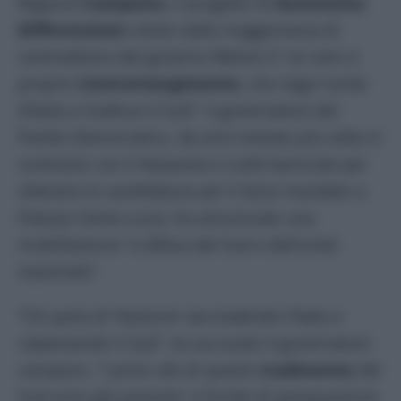
Regione
Campania
, il progetto di
Autonomia
Differenziata
voluto dalla maggioranza di
centrodestra del governo Meloni è “un vero e
proprio
Controrisorgimento
, che nega l’unità
d’Italia e tradisce il Sud”. Il governatore del
Partito Democratico, da anni entrato più volte in
contrasto con il Nazareno e sulle barricate per
ottenere la candidatura per il terzo mandato a
Palazzo Santa Lucia, ha annunciato una
mobilitazione “a difesa del Sud e dell’unità
nazionale”.
“Chi parla di ‘Nazione’ sta tradendo l’Italia e
calpestando il Sud”, ha accusato il governatore
campano. “I primi atti di questo
tradimento
del
Sud sono già presenti: il Fondo di perequazione