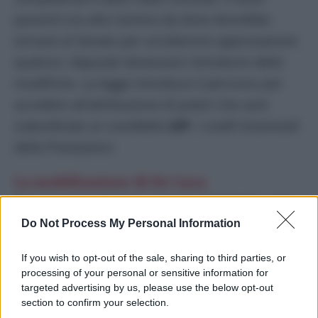
passerà ora alla Camera da dove dovrebbe
tornare al Senato per un’ulteriore approvazione
qualora i deputati dovessero introdurre delle
modifiche. La legge introduce il percorso per
accedere all’attribuzione di poteri che sarà
subordinato ai cosiddetti
LEP
: i Livelli Essenziali
delle Prestazioni.
La mobilitazione di De Luca
De Luca terrà domani, giovedì 25 gennaio, alle
11:00, una conferenza stampa nella Sala De
Do Not Process My Personal Information
Sanctis di Palazzo Santa Lucia per lanciare la
If you wish to opt-out of the sale, sharing to third parties, or
mobilitazione contro il progetto che “spacca
processing of your personal or sensitive information for
l’Italia, e configura una vera e propria truffa
targeted advertising by us, please use the below opt-out
section to confirm your selection.
politica” ha aggiunto il governatore citato