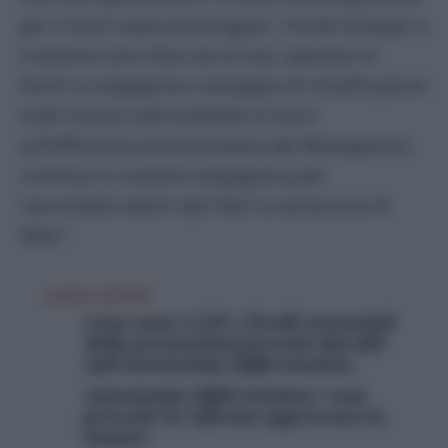
per il Sud è stato prosciugato; i Fondi Sviluppo e
Coesione sono bloccati al Sud, operativi al
Nord; la vergognosa campagna di mistificazione
sulle risorse reali trasferite al Sud e
sull’efficienza amministrativa del Mezzogiorno,
continua in maniera vergognosa per
nascondere dietro dati falsi la secessione di
fatto”.
LEGGI ANCHE
Cosa sono i LEP: i livelli essenziali
delle prestazioni previsti dal ddl
sull’Autonomia Differenziata
Autonomia differenziata: cosa
prevede la riforma approvata in
Senato