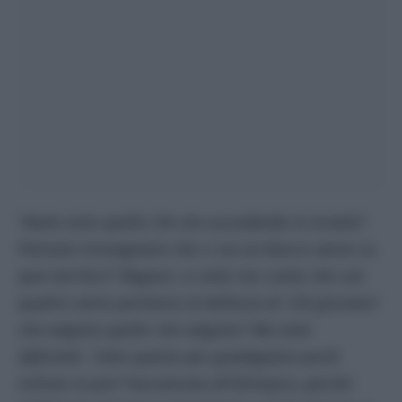
“
Avete visto quello che sta succedendo in Israele?
Potreste immaginare che ci sia un blocco aereo su
quei territori? Ragazzi, vi siete resi conto che con
quattro aerei portiamo la bellezza di 120 giocatori
che valgono quello che valgono? Ma siete
deficienti. Tutto questo per guadagnare pochi
milioni in più? Facciamola all’Olimpico, perché