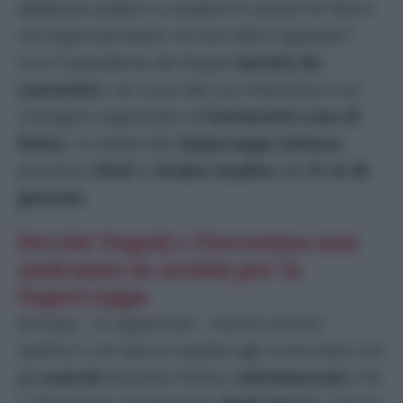
dobbiamo andarci a rompere le scatole là? Non è
che voglio boicottare: ho solo detto ‘ragionate’
“.
Così il presidente del Napoli
Aurelio De
Laurentiis
, nel corso del suo intervento a un
convegno organizzato all’
Università Luiss di
Roma
, in merito alla
Supercoppa italiana
,
prevista a
Riad
in
Arabia Saudita
dal
21 al 25
gennaio
.
Perché Napoli e Fiorentina non
andranno in Arabia per la
Supercoppa
Dunque – in apparenza – nessun motivo
‘politico’ o di ripicca rispetto agli screzi avuti con
gli
sceicchi
durante l’ultimo
calciomercato
. Poi