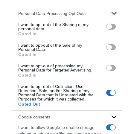
downstream participants.
risultati sta facendo. Lui non mi aveva nemmeno
convinto negli excursus dialettici che abbiamo
Personal Data Processing Opt Outs
This information may also be disclosed by us to third parties
on the IAB’s List of Downstream Participants that may further
avuto per tre giorni. Ne ho chiamati parecchi
“.
I want to opt-out of the Sharing of my
disclose it to other third parties.
personal data.
Opted In
Please note that this website/app uses one or more Google
DI
Redazione Web
services and may gather and store information including but
I want to opt-out of the Sale of my
Personal Data.
not limited to your visit or usage behaviour. You may click to
10 Ottobre 2023
Opted In
grant or deny consent to Google and its third-party tags to
use your data for below specified purposes in below Google
Condividi l'articolo
I want to opt-out of processing my
consent section.
Personal Data for Targeted Advertising.
Opted In
arabia saudita
napoli
I want to opt-out of Collection, Use,
Retention, Sale, and/or Sharing of my
Personal Data that Is Unrelated with the
Purposes for which it was collected.
Opted Out
Google consents
I want to allow Google to enable storage
related to advertising like cookies on web or