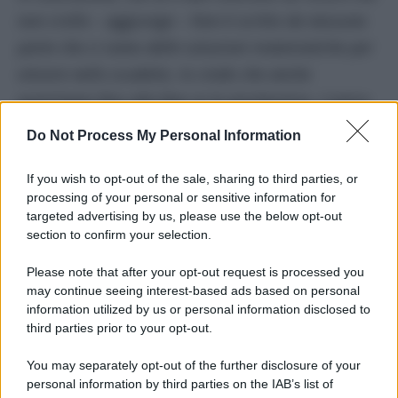
non crolla
– aggiunge –
Non è scritto da nessuna
parte che ci siano delle soluzioni matematiche per
vincere nello scudetto. Io credo che anche
quest’anno fino alla fine ce la giocheremo. L’unica
responsabilità che ho oltre ad aver scelto
Do Not Process My Personal Information
l’allenatore è che non ho avuto la possibilità di
stargli tutti i giorni vicino a Castel Volturno
“.
If you wish to opt-out of the sale, sharing to third parties, or
processing of your personal or sensitive information for
targeted advertising by us, please use the below opt-out
Gli altri allenatori
section to confirm your selection.
De Laurentiis
ammette che dopo l’addio di
Please note that after your opt-out request is processed you
Luciano Spalletti
valutò numerosi allenatori:
may continue seeing interest-based ads based on personal
“
Ho sentito Thiago Motta, ma non ha voluto
information utilized by us or personal information disclosed to
prendere il posto di un allenatore che ha aveva
third parties prior to your opt-out.
fatto quello che ha fatto. Ho chiamato Luis Enrique
You may separately opt-out of the further disclosure of your
e meno male che è andato in Francia, guardate che
personal information by third parties on the IAB’s list of