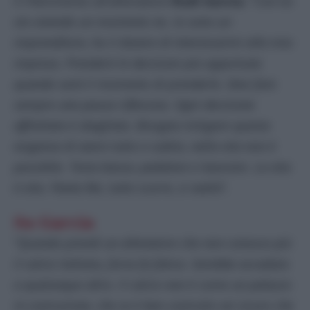
il riferimento all’allenatore
Rudi Garcia
: “
Con lui
sto vivendo un momento no. Io sono un
imprenditore, ho il dovere di interessarmi alla mia
impresa. Prenderò le decisioni più opportune
quando sarà il momento di prenderle. Devi fare
sempre una pausa riflessiva. Ogni decisione
affrettata è sbagliata. Bisogna mitigare questa
esigenza di avere tutto e subito, nella vita non è
possibile. Testa bassa, pedalare e lavorare. La vita
è vita. Panta Rei, tutto scorre, si vedrà
“.
Su Garcia
“
Quando prendi un allenatore che non conosce più
il calcio italiano, forse fa fatica. Sarebbe accaduto
a qualunque altro. Il calcio non è come un palazzo
in costruzione, che se è ben costruito sei sicuro che